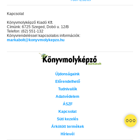
Kapcsolat
Könyvmolyképző Kiadó Kft.
Címünk: 6725 Szeged, Dobó u. 12/B
Telefon: (62) 551-132
Könyvrendeléssel kapcsolatos információk:
markabolt@konyvmolykepzo.hu
Újdonságaink
Előrendelhető
Tudnivalók
Adatvédelem
ÁSZF
Kapcsolat
Süti kezelés
 A cél (Off-Campus 4.)
Grace and Glory - Kegyelem és
Bad Girl Reputation -
21.
31.
Árkötött termékek
 olvasható!
dicsőség (Az Előhírnök-trilógia
lány (Avalon Bay 2.)
Hírlevél
Különleges éldekorált kiadás!
dy
3.)
Elle Kennedy
Jennifer L. Armentrout