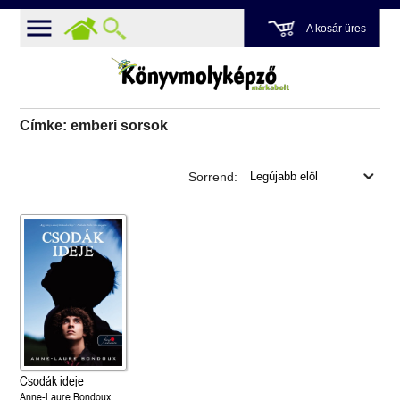
A kosár üres
Címke: emberi sorsok
Sorrend:
Csodák ideje
Anne-Laure Bondoux