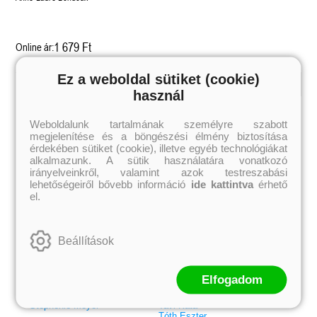
1 679 Ft
Online ár:
Ez a weboldal sütiket (cookie)
használ
Kiemelt szerzőink
Weboldalunk tartalmának személyre szabott
Külföldiek
Magyarok
megjelenítése és a böngészési élmény biztosítása
Brigid Kemmerer
Ashley Carrigan
Cassandra Clare
Benina
érdekében sütiket (cookie), illetve egyéb technológiákat
Colleen Hoover
Bessenyei Gábor
alkalmazunk. A sütik használatára vonatkozó
Elle Kennedy
Bodor Attila
irányelveinkről, valamint azok testreszabási
Erin Watt
Böszörményi Gyula
lehetőségeiről bővebb információ
ide kattintva
érhető
Holly Webb
Cselenyák Imre
el.
Jeff Kinney
Csukás István
Jennifer L. Armentrout
Ecsédi Orsolya
Jenny Han
Eszes Rita
Leigh Bardugo
Helena Silence
Beállítások
Maggie Stiefvater
Kántor Kata
Penelope Ward
On Sai
Rachel Renee Russell
Rácz-Stefán Tibor
Rachel van Dyken
Róbert Katalin
Elfogadom
Rick Riordan
Spirit Bliss
Rupi Kaur
Szélesi Sándor
Stephenie Meyer
Tavi Kata
Tóth Eszter