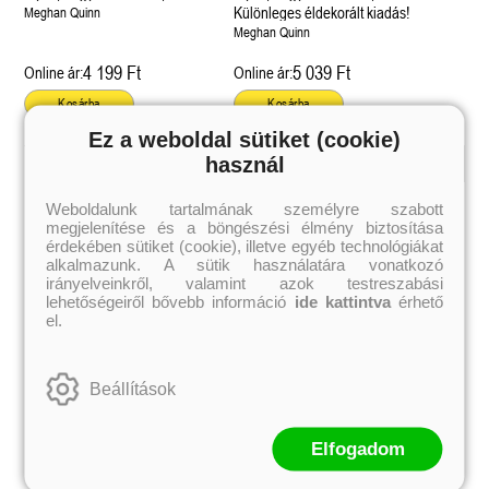
Fivérek 1.)
Fivérek 1.)
Különleges éldekorált kiadás!
Meghan Quinn
Meghan Quinn
4 199 Ft
5 039 Ft
Online ár:
Online ár:
Kosárba
Kosárba
Ez a weboldal sütiket (cookie)
használ
Kiemelt szerzőink
Weboldalunk tartalmának személyre szabott
megjelenítése és a böngészési élmény biztosítása
Külföldiek
Magyarok
Brigid Kemmerer
Ashley Carrigan
érdekében sütiket (cookie), illetve egyéb technológiákat
Cassandra Clare
Benina
alkalmazunk. A sütik használatára vonatkozó
Colleen Hoover
Bessenyei Gábor
irányelveinkről, valamint azok testreszabási
Elle Kennedy
Bodor Attila
lehetőségeiről bővebb információ
ide kattintva
érhető
Erin Watt
Böszörményi Gyula
el.
Holly Webb
Cselenyák Imre
Jeff Kinney
Csukás István
Jennifer L. Armentrout
Ecsédi Orsolya
Jenny Han
Eszes Rita
Beállítások
Leigh Bardugo
Helena Silence
Maggie Stiefvater
Kántor Kata
Penelope Ward
On Sai
Rachel Renee Russell
Rácz-Stefán Tibor
Elfogadom
Rachel van Dyken
Róbert Katalin
Rick Riordan
Spirit Bliss
Rupi Kaur
Szélesi Sándor