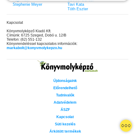
Stephenie Meyer
Tavi Kata
Tóth Eszter
Kapcsolat
Könyvmolyképző Kiadó Kft.
Címünk: 6725 Szeged, Dobó u. 12/B
Telefon: (62) 551-132
Könyvrendeléssel kapcsolatos információk:
markabolt@konyvmolykepzo.hu
Újdonságaink
Előrendelhető
Tudnivalók
Adatvédelem
ÁSZF
Kapcsolat
 A cél (Off-Campus 4.)
Grace and Glory - Kegyelem és
Bad Girl Reputation -
21.
31.
Süti kezelés
 olvasható!
dicsőség (Az Előhírnök-trilógia
lány (Avalon Bay 2.)
Különleges éldekorált kiadás!
dy
3.)
Elle Kennedy
Árkötött termékek
Jennifer L. Armentrout