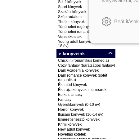
irányelveinkről, v
Sci-fi könyvek
Sport könyvek
Szakácskönyvek
Szépirodalom
Beállítások
Thriller könyvek
Történelmi regények
Történelmi romantikus könyvek
Verseskötetek
Young adult könyvek (ifjúsági, 14-
18 év)
e-könyveink
Chick lit (romantikus komédia)
Cozy fantasy (barátságos fantasy)
Dark Academia könyvek
Dark romance könyvek (sötét
romantika)
Életmód könyvek
Életrajzi könyvek, memoárok
Epikus fantasy
Fantasy
Gyerekkönyvek (0-10 év)
Horror könyvek
Ifjúsági könyvek (10-14 év)
Ismeretterjesztő könyvek
Krimi könyvek
New adult könyvek
Novellás kötetek