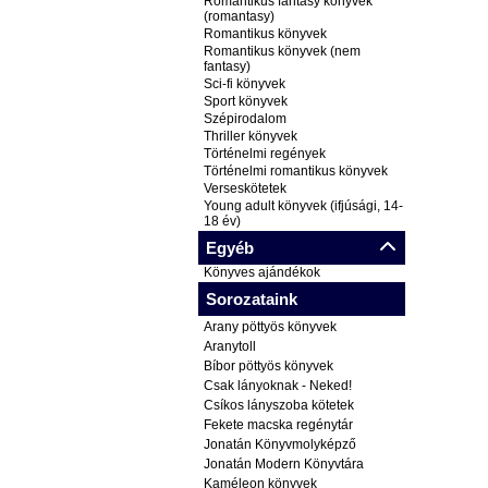
Romantikus fantasy könyvek
(romantasy)
Romantikus könyvek
Romantikus könyvek (nem
fantasy)
Sci-fi könyvek
Sport könyvek
Szépirodalom
Thriller könyvek
Történelmi regények
Történelmi romantikus könyvek
Verseskötetek
Young adult könyvek (ifjúsági, 14-
18 év)
Egyéb
Könyves ajándékok
Sorozataink
Arany pöttyös könyvek
Aranytoll
Bíbor pöttyös könyvek
Csak lányoknak - Neked!
Csíkos lányszoba kötetek
Fekete macska regénytár
Jonatán Könyvmolyképző
Jonatán Modern Könyvtára
Kaméleon könyvek