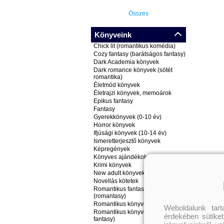
Összes
Könyveink
Chick lit (romantikus komédia)
Cozy fantasy (barátságos fantasy)
Dark Academia könyvek
Dark romance könyvek (sötét
romantika)
Életmód könyvek
Életrajzi könyvek, memoárok
Epikus fantasy
Fantasy
Gyerekkönyvek (0-10 év)
Horror könyvek
Ifjúsági könyvek (10-14 év)
Ismeretterjesztő könyvek
Képregények
Könyves ajándékok
Krimi könyvek
New adult könyvek
Novellás kötetek
Romantikus fantasy könyvek
(romantasy)
Romantikus könyvek
Weboldalunk tar
Romantikus könyvek (nem
érdekében sütiket
fantasy)