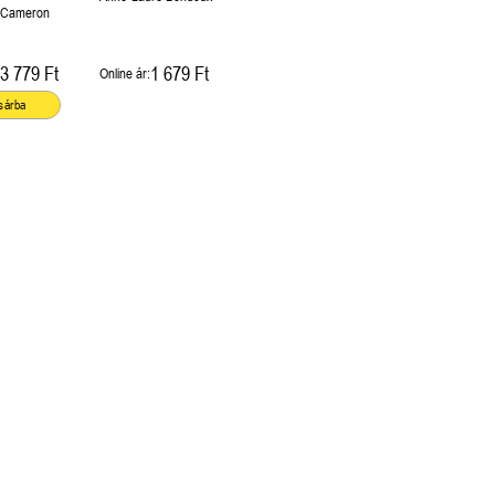
 Cameron
3 779 Ft
1 679 Ft
Online ár:
sárba