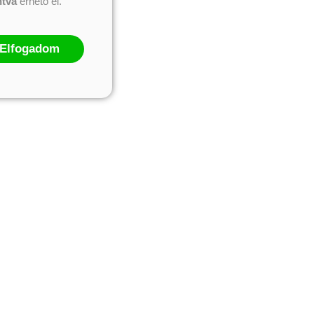
ntva
érhető el.
Elfogadom