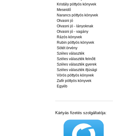
Kristály pöttyös könyvek
Meseidő
Narancs pöttyös könyvek
Olvasni jó
Olvasni jó - lányoknak
Olvasni jó - vagány
Rázós könyvek
Rubin pöttyös könyvek
Sötét örvény
Széles választék
Széles választék felnőtt
Széles választék gyerek
Széles választék ifjúsági
Vörös pöttyös könyvek
Zafír pöttyös könyvek
Egyéb
Kártyás fizetés szolgáltatója: