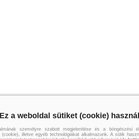
Ez a weboldal sütiket (cookie) haszná
talmának személyre szabott megjelenítése és a böngészési él
 (cookie), illetve egyéb technológiákat alkalmazunk. A sütik hasz