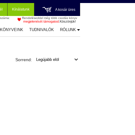
él
Kínálatunk
A kosár üres
 száma:
Rendeléseddel még több csodás könyv
megjelenését támogatod.
Köszönjük!
-KÖNYVEINK
TUDNIVALÓK
RÓLUNK
Sorrend: