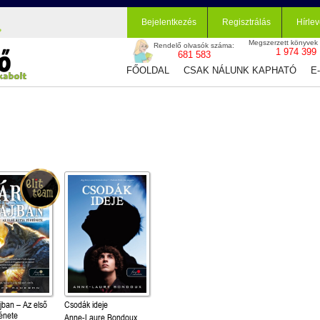
Bejelentkezés
Regisztrálás
Hírlev
Megszerzett könyvek
Rendelő olvasók száma:
1 974 399
681 583
FŐOLDAL
CSAK NÁLUNK KAPHATÓ
E
jban – Az első
Csodák ideje
ténete
Anne-Laure Bondoux