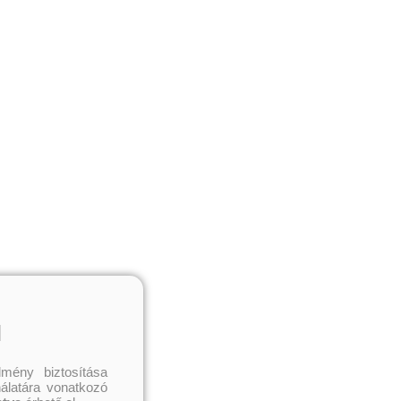
l
mény biztosítása
nálatára vonatkozó