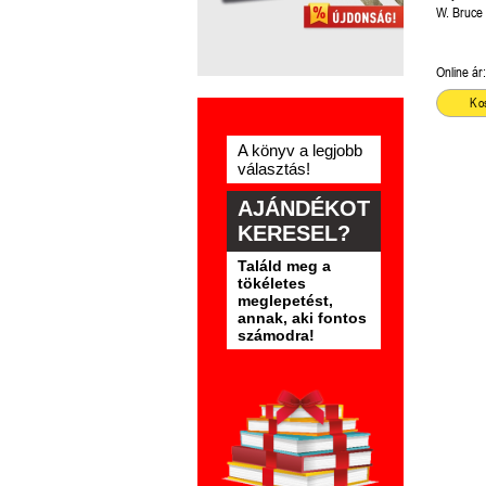
W. Bruce
Online ár:
Ko
A könyv a legjobb
választás!
AJÁNDÉKOT
KERESEL?
Találd meg a
tökéletes
meglepetést,
annak, aki fontos
számodra!