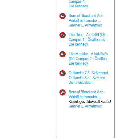
The Princes
Campus 4.)
15.
the Priest - Vallomások: A
Elle Kennedy
Hercegnő, 
Ella Frank
Born of Blood and Ash -
Pap (Vallo
6.
Ashen Thr
Vérből és hamuból
16.
trón (Drago
született (Hús és tűz 4.)
Jennifer L. Armentrout
Különleges 
Marie Nieho
The Deal – Az üzlet (Off-
kiadás!
7.
A téli tücs
Campus 1.) Önállóan is
17.
szövegfeld
olvasható!
Elle Kennedy
munkafüze
Bayné Bojc
The Mistake - A baklövés
8.
From the G
(Off-Campus 2.) Önállóan
18.
nyugalma 
is olvasható!
Elle Kennedy
Krónikák 6.
Kresley Col
Outlander 7.5 -Szívcsend,
9.
Ashen Thr
Outlander 8.5 - Szélben
19.
trón (Drago
sodródó falevél
Diana Gabaldon
Marie Nieho
Born of Blood and Ash -
10.
Outlander 
Vérből és hamuból
20.
Outlander 8
született (Hús és tűz 4.)
Különleges éldekorált kiadás!
Jennifer L. Armentrout
sodródó fal
Diana Gaba