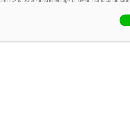
alamint azok testreszabási lehetőségeiről bővebb információ
ide katti