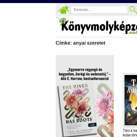
Címke: anyai szeretet
Társ a ba
kutya tör