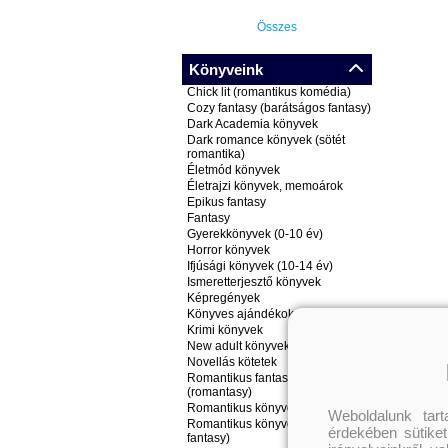
Összes
Könyveink
Chick lit (romantikus komédia)
Cozy fantasy (barátságos fantasy)
Dark Academia könyvek
Dark romance könyvek (sötét
romantika)
Életmód könyvek
Életrajzi könyvek, memoárok
Epikus fantasy
Fantasy
Gyerekkönyvek (0-10 év)
Horror könyvek
Ifjúsági könyvek (10-14 év)
Ismeretterjesztő könyvek
Képregények
Könyves ajándékok
Krimi könyvek
New adult könyvek
Novellás kötetek
Romantikus fantasy könyvek
(romantasy)
Romantikus könyvek
Weboldalunk tar
Romantikus könyvek (nem
érdekében sütiket
fantasy)