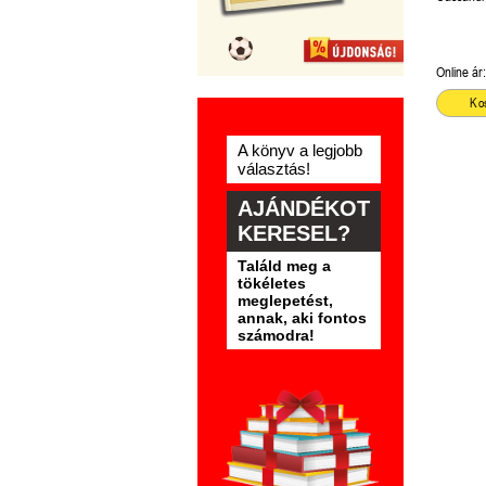
Online ár:
Ko
A könyv a legjobb
választás!
AJÁNDÉKOT
KERESEL?
Találd meg a
tökéletes
meglepetést,
annak, aki fontos
számodra!