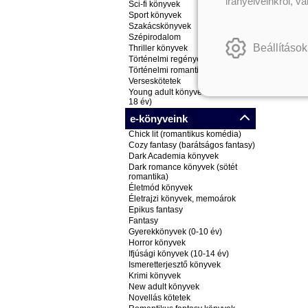
irányelveinkről, v
Sci-fi könyvek
Sport könyvek
Szakácskönyvek
Szépirodalom
Beállítások
Thriller könyvek
Történelmi regények
Történelmi romantikus könyvek
Verseskötetek
Young adult könyvek (ifjúsági, 14-
18 év)
e-könyveink
Chick lit (romantikus komédia)
Cozy fantasy (barátságos fantasy)
Dark Academia könyvek
Dark romance könyvek (sötét
romantika)
Életmód könyvek
Életrajzi könyvek, memoárok
Epikus fantasy
Fantasy
Gyerekkönyvek (0-10 év)
Horror könyvek
Ifjúsági könyvek (10-14 év)
Ismeretterjesztő könyvek
Krimi könyvek
New adult könyvek
Novellás kötetek