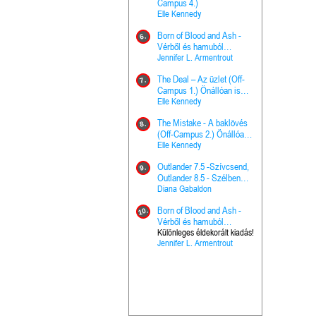
The Princes
Campus 4.)
15.
the Priest - Vallomások: A
Elle Kennedy
Hercegnő, 
Ella Frank
Born of Blood and Ash -
Pap (Vallo
6.
Ashen Thr
Vérből és hamuból
16.
trón (Drago
született (Hús és tűz 4.)
Jennifer L. Armentrout
Különleges 
Marie Nieho
The Deal – Az üzlet (Off-
kiadás!
7.
A téli tücs
Campus 1.) Önállóan is
17.
szövegfeld
olvasható!
Elle Kennedy
munkafüze
Bayné Bojc
The Mistake - A baklövés
8.
From the G
(Off-Campus 2.) Önállóan
18.
nyugalma 
is olvasható!
Elle Kennedy
Krónikák 6.
Kresley Col
Outlander 7.5 -Szívcsend,
9.
Ashen Thr
Outlander 8.5 - Szélben
19.
trón (Drago
sodródó falevél
Diana Gabaldon
Marie Nieho
Born of Blood and Ash -
10.
Outlander 
Vérből és hamuból
20.
Outlander 8
született (Hús és tűz 4.)
Különleges éldekorált kiadás!
Jennifer L. Armentrout
sodródó fal
Diana Gaba