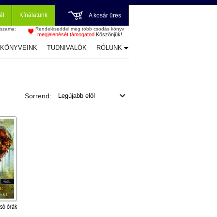
él
Kínálatunk
A kosár üres
 száma:
Rendeléseddel még több csodás könyv
megjelenését támogatod.
Köszönjük!
-KÖNYVEINK
TUDNIVALÓK
RÓLUNK
Sorrend:
lsó órák