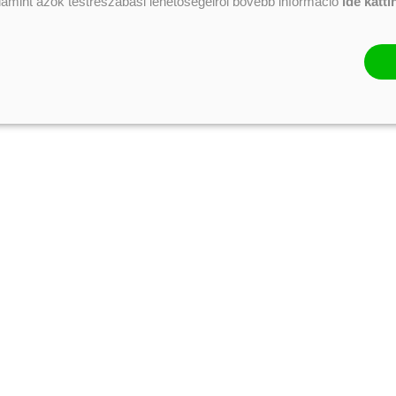
alamint azok testreszabási lehetőségeiről bővebb információ
ide katti