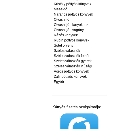
Kristály pöttyös könyvek
Meseidő
Narancs pöttyös könyvek
Olvasni jó
Olvasni jó - lányoknak
Olvasni jó - vagány
Rázós könyvek
Rubin pöttyös könyvek
Sötét örvény
Széles választék
Széles választék felnőtt
Széles választék gyerek
Széles választék ifjúsági
Vörös pöttyös könyvek
Zafír pöttyös könyvek
Egyéb
Kártyás fizetés szolgáltatója: