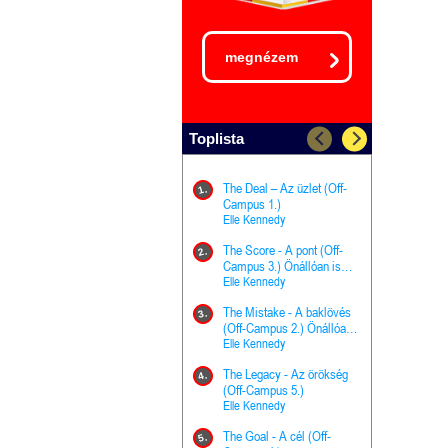
megnézem
Toplista
The Deal – Az üzlet (Off-
The Goal - 
11.
1.
Campus 1.)
Campus 4.)
Elle Kennedy
olvasható!
Elle Kenned
The Score - A pont (Off-
Grace and 
12.
2.
Campus 3.) Önállóan is
Kegyelem é
olvasható!
Elle Kennedy
Előhírnök-tr
Jennifer L.
The Mistake - A baklövés
The Score -
13.
3.
(Off-Campus 2.) Önállóan
Campus 3.
is olvasható!
Elle Kennedy
Különleges é
Elle Kenned
The Legacy - Az örökség
4.
The Cursed
(Off-Campus 5.)
14.
(A csont sz
Elle Kennedy
Harper L. 
The Goal - A cél (Off-
5.