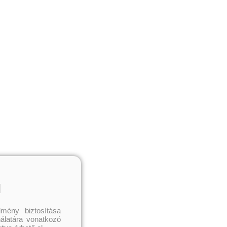
l
mény biztosítása
nálatára vonatkozó