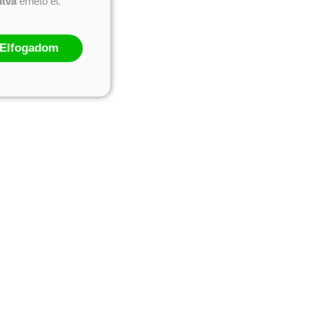
ntva
érhető el.
Elfogadom