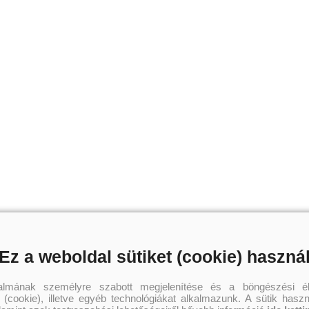
Ez a weboldal sütiket (cookie) haszná
talmának személyre szabott megjelenítése és a böngészési él
 (cookie), illetve egyéb technológiákat alkalmazunk. A sütik hasz