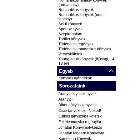
Romantikus fantasy könyvek
(romantasy)
Romantikus könyvek
Romantikus könyvek (nem
fantasy)
Sci-fi könyvek
Sport könyvek
Szépirodalom
Thriller könyvek
Történelmi regények
Történelmi romantikus könyvek
Verseskötetek
Young adult könyvek (ifjúsági, 14-
18 év)
Egyéb
Könyves ajándékok
Sorozataink
Arany pöttyös könyvek
Aranytoll
Bíbor pöttyös könyvek
Csak lányoknak - Neked!
Csíkos lányszoba kötetek
Fekete macska regénytár
Jonatán Könyvmolyképző
Jonatán Modern Könyvtára
Kaméleon könyvek