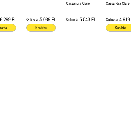
Cassandra Clare
Cassandra Clare
6 299 Ft
5 039 Ft
5 543 Ft
4 619 
Online ár:
Online ár:
Online ár:
sárba
Kosárba
Kosárba