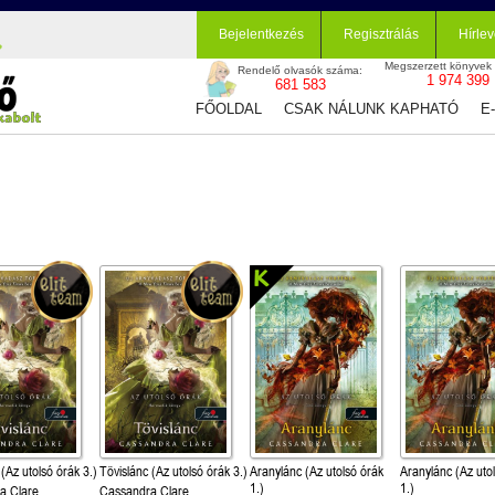
Bejelentkezés
Regisztrálás
Hírlev
Megszerzett könyvek
Rendelő olvasók száma:
1 974 399
681 583
FŐOLDAL
CSAK NÁLUNK KAPHATÓ
E
 (Az utolsó órák 3.)
Tövislánc (Az utolsó órák 3.)
Aranylánc (Az utolsó órák
Aranylánc (Az uto
1.)
1.)
a Clare
Cassandra Clare