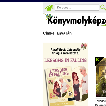
Címke: anya lán
Tövislánc
Cassandr