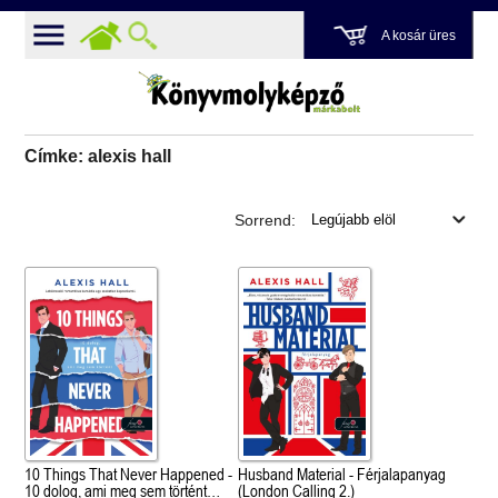
A kosár üres
Címke: alexis hall
Sorrend:
10 Things That Never Happened -
Husband Material - Férjalapanyag
10 dolog, ami meg sem történt
(London Calling 2.)