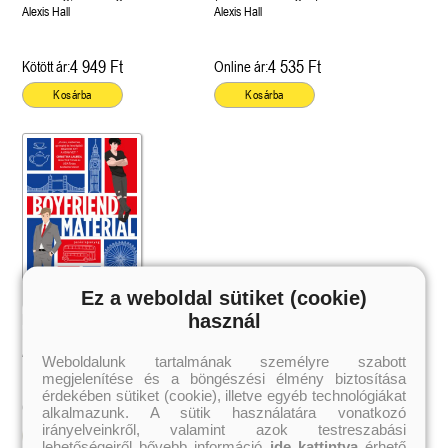
(Material World 1.)
Alexis Hall
Alexis Hall
4 949 Ft
4 535 Ft
Kötött ár:
Online ár:
Kosárba
Kosárba
Ez a weboldal sütiket (cookie)
használ
Boyfriend Material –
Pasialapanyag (London Calling 1.)
Alexis Hall
Weboldalunk tartalmának személyre szabott
megjelenítése és a böngészési élmény biztosítása
érdekében sütiket (cookie), illetve egyéb technológiákat
4 031 Ft
Online ár:
alkalmazunk. A sütik használatára vonatkozó
irányelveinkről, valamint azok testreszabási
Kosárba
lehetőségeiről bővebb információ
ide kattintva
érhető