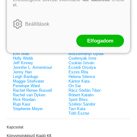
el.
Kiemelt szerzőink
Beállítások
Külföldiek
Magyarok
Brigid Kemmerer
Ashley Carrigan
Cassandra Clare
Benina
Elfogadom
Colleen Hoover
Bessenyei Gábor
Elle Kennedy
Bodor Attila
Erin Watt
Böszörményi Gyula
Holly Webb
Cselenyák Imre
Jeff Kinney
Csukás István
Jennifer L. Armentrout
Ecsédi Orsolya
Jenny Han
Eszes Rita
Leigh Bardugo
Helena Silence
Maggie Stiefvater
Kántor Kata
Penelope Ward
On Sai
Rachel Renee Russell
Rácz-Stefán Tibor
Rachel van Dyken
Róbert Katalin
Rick Riordan
Spirit Bliss
Rupi Kaur
Szélesi Sándor
Stephenie Meyer
Tavi Kata
Tóth Eszter
 A cél (Off-Campus 4.)
Grace and Glory - Kegyelem és
Bad Girl Reputation -
21.
31.
Kapcsolat
 olvasható!
dicsőség (Az Előhírnök-trilógia
lány (Avalon Bay 2.)
Különleges éldekorált kiadás!
dy
3.)
Elle Kennedy
Könyvmolyképző Kiadó Kft.
Jennifer L. Armentrout