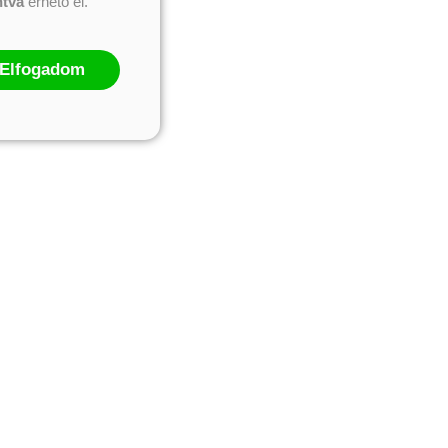
ntva
érhető el.
Elfogadom