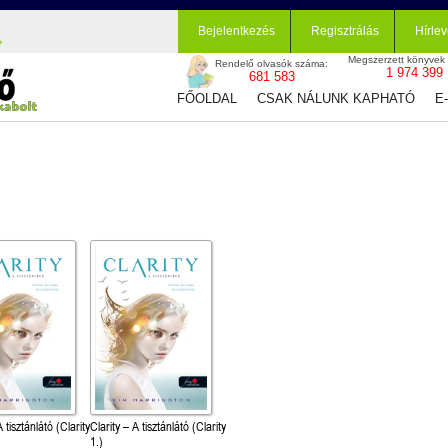
Bejelentkezés
Regisztrálás
Hírlev
Megszerzett könyvek
Rendelő olvasók száma:
1 974 399
681 583
FŐOLDAL
CSAK NÁLUNK KAPHATÓ
E
A tisztánlátó (Clarity
Clarity – A tisztánlátó (Clarity
1.)