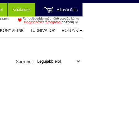
él
Kínálatunk
A kosár üres
 száma:
Rendeléseddel még több csodás könyv
megjelenését támogatod.
Köszönjük!
-KÖNYVEINK
TUDNIVALÓK
RÓLUNK
Sorrend: