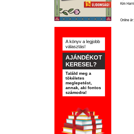
Kim Harr
Online ár:
A könyv a legjobb
választás!
AJÁNDÉKOT
KERESEL?
Találd meg a
tökéletes
meglepetést,
annak, aki fontos
számodra!