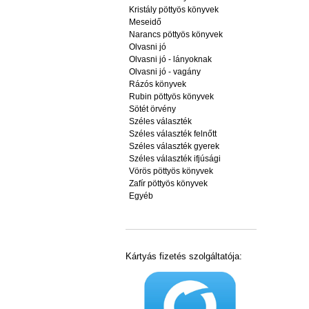
Kristály pöttyös könyvek
Meseidő
Narancs pöttyös könyvek
Olvasni jó
Olvasni jó - lányoknak
Olvasni jó - vagány
Rázós könyvek
Rubin pöttyös könyvek
Sötét örvény
Széles választék
Széles választék felnőtt
Széles választék gyerek
Széles választék ifjúsági
Vörös pöttyös könyvek
Zafír pöttyös könyvek
Egyéb
Kártyás fizetés szolgáltatója: