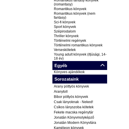
Romantikus fantasy könyvek
(romantasy)
Romantikus könyvek
Romantikus könyvek (nem
fantasy)
Sci-fi könyvek
Sport könyvek
Szépirodalom
Thriller könyvek
Történelmi regények
Történelmi romantikus könyvek
Verseskötetek
Young adult könyvek (ifjúsági, 14-
18 év)
Egyéb
Könyves ajándékok
Sorozataink
Arany pöttyös könyvek
Aranytoll
Bíbor pöttyös könyvek
Csak lányoknak - Neked!
Csíkos lányszoba kötetek
Fekete macska regénytár
Jonatán Könyvmolyképző
Jonatán Modern Könyvtára
Kaméleon könyvek