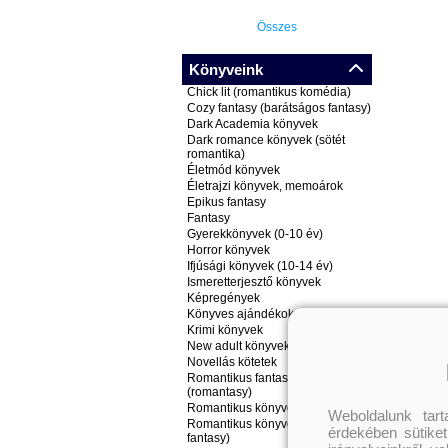
Összes
Könyveink
Chick lit (romantikus komédia)
Cozy fantasy (barátságos fantasy)
Dark Academia könyvek
Dark romance könyvek (sötét
romantika)
Életmód könyvek
Életrajzi könyvek, memoárok
Epikus fantasy
Fantasy
Gyerekkönyvek (0-10 év)
Horror könyvek
Ifjúsági könyvek (10-14 év)
Ismeretterjesztő könyvek
Képregények
Könyves ajándékok
Krimi könyvek
New adult könyvek
Novellás kötetek
Romantikus fantasy könyvek
(romantasy)
Romantikus könyvek
Weboldalunk tar
Romantikus könyvek (nem
érdekében sütiket
fantasy)