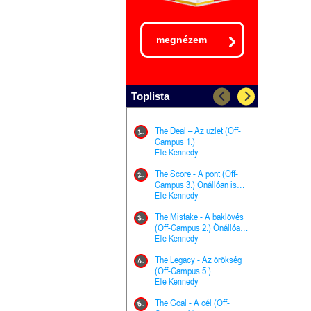
megnézem
Toplista
The Deal – Az üzlet (Off-
The Goal - 
11.
1.
Campus 1.)
Campus 4.)
Elle Kennedy
olvasható!
Elle Kenned
The Score - A pont (Off-
Grace and 
12.
2.
Campus 3.) Önállóan is
Kegyelem é
olvasható!
Elle Kennedy
Előhírnök-tr
Jennifer L.
The Mistake - A baklövés
The Score -
13.
3.
(Off-Campus 2.) Önállóan
Campus 3.
is olvasható!
Elle Kennedy
Különleges é
Elle Kenned
The Legacy - Az örökség
4.
The Cursed
(Off-Campus 5.)
14.
(A csont sz
Elle Kennedy
Harper L. 
The Goal - A cél (Off-
5.