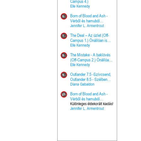
The Princes
Campus 4.)
15.
the Priest - Vallomások: A
Elle Kennedy
Hercegnő, 
Ella Frank
Born of Blood and Ash -
Pap (Vallo
6.
Ashen Thr
Vérből és hamuból
16.
trón (Drago
született (Hús és tűz 4.)
Jennifer L. Armentrout
Különleges 
Marie Nieho
The Deal – Az üzlet (Off-
kiadás!
7.
A téli tücs
Campus 1.) Önállóan is
17.
szövegfeld
olvasható!
Elle Kennedy
munkafüze
Bayné Bojc
The Mistake - A baklövés
8.
From the G
(Off-Campus 2.) Önállóan
18.
nyugalma 
is olvasható!
Elle Kennedy
Krónikák 6.
Kresley Col
Outlander 7.5 -Szívcsend,
9.
Ashen Thr
Outlander 8.5 - Szélben
19.
trón (Drago
sodródó falevél
Diana Gabaldon
Marie Nieho
Born of Blood and Ash -
10.
Outlander 
Vérből és hamuból
20.
Outlander 8
született (Hús és tűz 4.)
Különleges éldekorált kiadás!
Jennifer L. Armentrout
sodródó fal
Diana Gaba