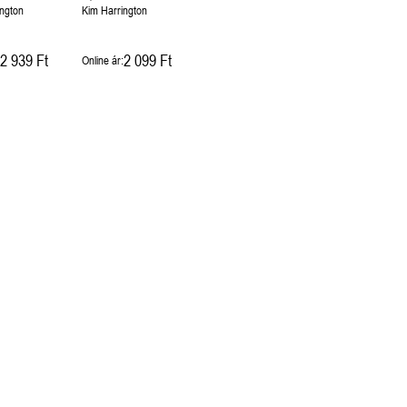
ington
Kim Harrington
2 939 Ft
2 099 Ft
Online ár: