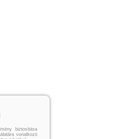
l
mény biztosítása
nálatára vonatkozó