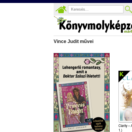
Vince Judit művei
Clarity – 
1.)