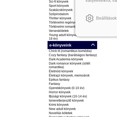
irányelveinkről, v
Sci-fi könyvek
Sport könyvek
Szakácskönyvek
Szépirodalom
Beállítások
Thriller könyvek
Történelmi regények
Történelmi romantikus könyvek
Verseskötetek
Young adult könyvek (ifjúsági, 14-
18 év)
e-könyveink
Chick lit (romantikus komédia)
Cozy fantasy (barátságos fantasy)
Dark Academia könyvek
Dark romance könyvek (sötét
romantika)
Életmód könyvek
Életrajzi könyvek, memoárok
Epikus fantasy
Fantasy
Gyerekkönyvek (0-10 év)
Horror könyvek
Ifjúsági könyvek (10-14 év)
Ismeretterjesztő könyvek
Krimi könyvek
New adult könyvek
Novellás kötetek