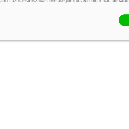
alamint azok testreszabási lehetőségeiről bővebb információ
ide katti