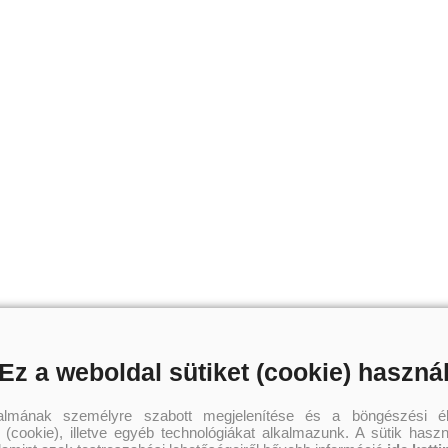
Ez a weboldal sütiket (cookie) haszná
talmának személyre szabott megjelenítése és a böngészési él
 (cookie), illetve egyéb technológiákat alkalmazunk. A sütik hasz