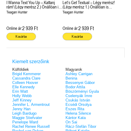
éldekorált kiadás!
38.
I Wanna Text You Up – Kattanj
Let’s Get Textual – Légy merész!
Tolvajok és a káosz k
ne - Hamvadó trón
rám! (Légy merész 2.) Önállóan is
(Légy merész 1.) Önállóan is
Rebel (A Renegátok 3.)
(Sors és tűz 3.)
K. A. Tucker
nd 2.)
29.
olvasható!
olvasható!
Teagan Hunter
Teagan Hunter
Rebecca Yarros
ff
Fire In You - Benned 
39.
A Court of Silver Flames – Ezüst
(Várok rád 6.)
7.5 -Szívcsend,
30.
lángok udvara (Tüskék és rózsák
Jennifer L. Armentrout
2 939 Ft
2 939 Ft
8.5 - Szélben sodródó
Online ár:
Online ár:
Különleges éldekorált kiadás! -
udvara 5.)
ldon
Javított kiadás
A Queen of Thieves a
40.
Kosárba
Kosárba
Sarah J. Maas
Tolvajok és a káosz k
Különleges éldekorá
(Sors és tűz 3.)
K. A. Tucker
Kiemelt szerzőink
Külföldiek
Magyarok
Brigid Kemmerer
Ashley Carrigan
Cassandra Clare
Benina
Colleen Hoover
Bessenyei Gábor
Elle Kennedy
Bodor Attila
Erin Watt
Böszörményi Gyula
Holly Webb
Cselenyák Imre
Jeff Kinney
Csukás István
Jennifer L. Armentrout
Ecsédi Orsolya
Jenny Han
Eszes Rita
Leigh Bardugo
Helena Silence
Maggie Stiefvater
Kántor Kata
Penelope Ward
On Sai
Rachel Renee Russell
Rácz-Stefán Tibor
Rachel van Dyken
Róbert Katalin