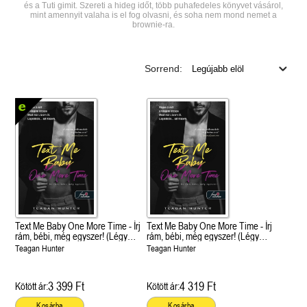
és a Tuti gimit. Szereti a hideg időt, több puhafedeles könyvet vásárol,
mint amennyit valaha is el fog olvasni, és soha nem mond nemet a
brownie-ra.
Sorrend:
Text Me Baby One More Time - Írj
Text Me Baby One More Time - Írj
rám, bébi, még egyszer! (Légy
rám, bébi, még egyszer! (Légy
merész! 4.)
merész! 4.)
Teagan Hunter
Teagan Hunter
3 399 Ft
4 319 Ft
Kötött ár:
Kötött ár:
Kosárba
Kosárba