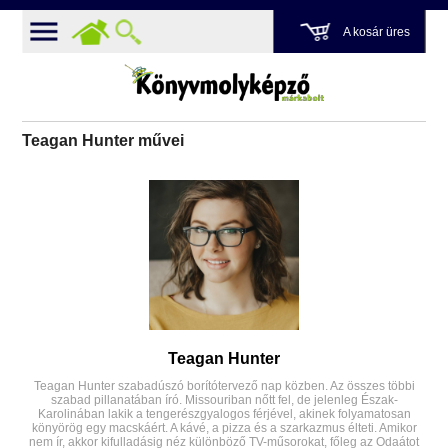
A kosár üres
Teagan Hunter művei
Teagan Hunter
Teagan Hunter szabadúszó borítótervező nap közben. Az összes többi
szabad pillanatában író. Missouriban nőtt fel, de jelenleg Észak-
Karolinában lakik a tengerészgyalogos férjével, akinek folyamatosan
könyörög egy macskáért. A kávé, a pizza és a szarkazmus élteti. Amikor
nem ír, akkor kifulladásig néz különböző TV-műsorokat, főleg az Odaátot