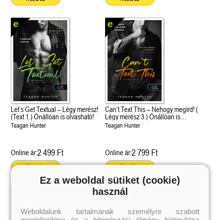
Let’s Get Textual – Légy merész!
Can’t Text This – Nehogy megírd! (
(Text 1.) Önállóan is olvasható!
Légy merész 3.) Önállóan is
olvasható!
Teagan Hunter
Teagan Hunter
2 499 Ft
2 799 Ft
Online ár:
Online ár:
Kosárba
Kosárba
Ez a weboldal sütiket (cookie)
használ
 A cél (Off-Campus 4.)
Grace and Glory - Kegyelem és
Bad Girl Reputation -
21.
31.
 olvasható!
dicsőség (Az Előhírnök-trilógia
lány (Avalon Bay 2.)
Weboldalunk tartalmának személyre szabott
Különleges éldekorált kiadás!
dy
3.)
Elle Kennedy
megjelenítése és a böngészési élmény biztosítása
Jennifer L. Armentrout