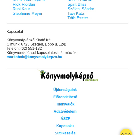
Rick Riordan
Spirit Bliss
Rupi Kaur
Szélesi Sándor
Stephenie Meyer
Tavi Kata
Tóth Eszter
Kapcsolat
Könyvmolyképző Kiadó Kft.
Címünk: 6725 Szeged, Dobó u. 12/B
Telefon: (62) 551-132
Könyvrendeléssel kapcsolatos információk:
markabolt@konyvmolykepzo.hu
Újdonságaink
Előrendelhető
Tudnivalók
Adatvédelem
ÁSZF
Kapcsolat
Süti kezelés