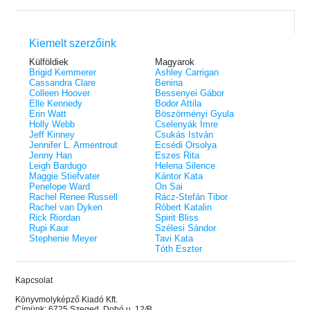
Kiemelt szerzőink
Külföldiek
Magyarok
Brigid Kemmerer
Ashley Carrigan
Cassandra Clare
Benina
Colleen Hoover
Bessenyei Gábor
Elle Kennedy
Bodor Attila
Erin Watt
Böszörményi Gyula
Holly Webb
Cselenyák Imre
Jeff Kinney
Csukás István
Jennifer L. Armentrout
Ecsédi Orsolya
Jenny Han
Eszes Rita
Leigh Bardugo
Helena Silence
Maggie Stiefvater
Kántor Kata
Penelope Ward
On Sai
Rachel Renee Russell
Rácz-Stefán Tibor
Rachel van Dyken
Róbert Katalin
Rick Riordan
Spirit Bliss
Rupi Kaur
Szélesi Sándor
Stephenie Meyer
Tavi Kata
Tóth Eszter
Kapcsolat
Könyvmolyképző Kiadó Kft.
Címünk: 6725 Szeged, Dobó u. 12/B