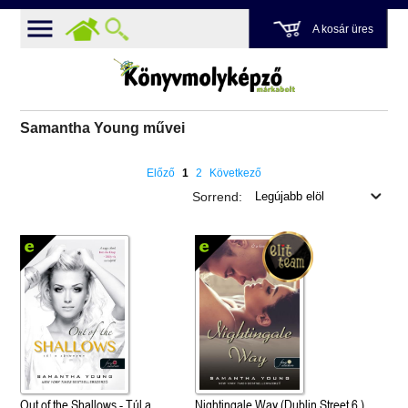
A kosár üres
Samantha Young művei
Előző
1
2
Következő
Sorrend:
Out of the Shallows - Túl a
Nightingale Way (Dublin Street 6.)