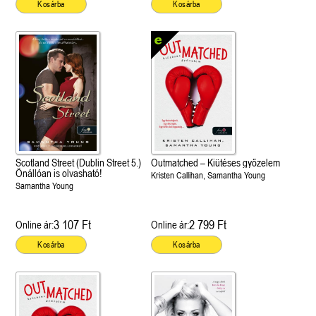
Kosárba
Kosárba
Scotland Street (Dublin Street 5.)
Outmatched – Kiütéses győzelem
Önállóan is olvasható!
Kristen Callihan, Samantha Young
Samantha Young
3 107 Ft
2 799 Ft
Online ár:
Online ár:
Kosárba
Kosárba
 A cél (Off-Campus 4.)
Grace and Glory - Kegyelem és
Bad Girl Reputation -
21.
31.
 olvasható!
dicsőség (Az Előhírnök-trilógia
lány (Avalon Bay 2.)
Különleges éldekorált kiadás!
dy
3.)
Elle Kennedy
Jennifer L. Armentrout