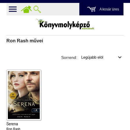
A kosár üres
Ron Rash művei
Sorrend:
Serena
Ron Rash