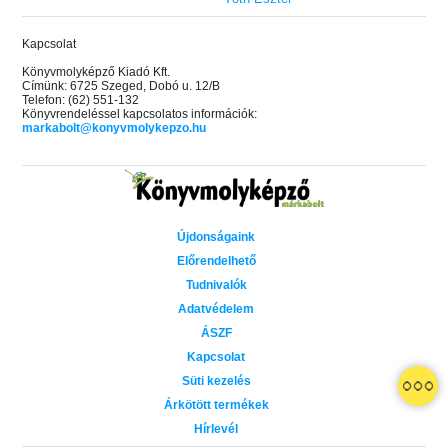
Kapcsolat
Könyvmolyképző Kiadó Kft.
Címünk: 6725 Szeged, Dobó u. 12/B
Telefon: (62) 551-132
Könyvrendeléssel kapcsolatos információk:
markabolt@konyvmolykepzo.hu
Újdonságaink
Előrendelhető
Tudnivalók
Adatvédelem
ÁSZF
Kapcsolat
Süti kezelés
 A cél (Off-Campus 4.)
Grace and Glory - Kegyelem és
Bad Girl Reputation -
21.
31.
Árkötött termékek
 olvasható!
dicsőség (Az Előhírnök-trilógia
lány (Avalon Bay 2.)
Hírlevél
Különleges éldekorált kiadás!
dy
3.)
Elle Kennedy
Jennifer L. Armentrout