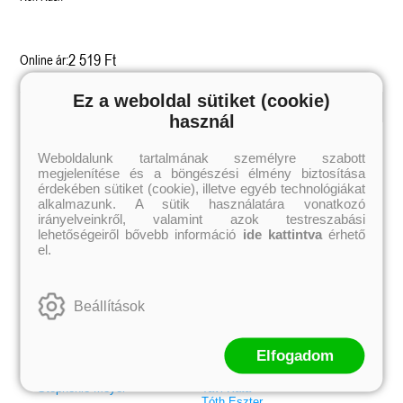
2 519 Ft
Online ár:
Ez a weboldal sütiket (cookie)
használ
Kiemelt szerzőink
Weboldalunk tartalmának személyre szabott
Külföldiek
Magyarok
megjelenítése és a böngészési élmény biztosítása
Brigid Kemmerer
Ashley Carrigan
Cassandra Clare
Benina
érdekében sütiket (cookie), illetve egyéb technológiákat
Colleen Hoover
Bessenyei Gábor
alkalmazunk. A sütik használatára vonatkozó
Elle Kennedy
Bodor Attila
irányelveinkről, valamint azok testreszabási
Erin Watt
Böszörményi Gyula
lehetőségeiről bővebb információ
ide kattintva
érhető
Holly Webb
Cselenyák Imre
el.
Jeff Kinney
Csukás István
Jennifer L. Armentrout
Ecsédi Orsolya
Jenny Han
Eszes Rita
Leigh Bardugo
Helena Silence
Beállítások
Maggie Stiefvater
Kántor Kata
Penelope Ward
On Sai
Rachel Renee Russell
Rácz-Stefán Tibor
Rachel van Dyken
Róbert Katalin
Elfogadom
Rick Riordan
Spirit Bliss
Rupi Kaur
Szélesi Sándor
Stephenie Meyer
Tavi Kata
Tóth Eszter