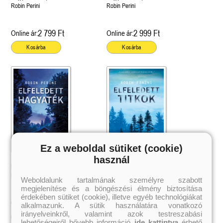
Robin Perini
Robin Perini
2 799 Ft
2 999 Ft
Online ár:
Online ár:
Kosárba
Kosárba
Ez a weboldal sütiket (cookie)
használ
Elfeledett hagyaték (Singing River
Elfeledett titkok (Singing River
hagyatéka 2.)
hagyatéka 1.)
Robin Perini
Robin Perini
Weboldalunk tartalmának személyre szabott
megjelenítése és a böngészési élmény biztosítása
érdekében sütiket (cookie), illetve egyéb technológiákat
3 611 Ft
3 359 Ft
Online ár:
Online ár:
alkalmazunk. A sütik használatára vonatkozó
irányelveinkről, valamint azok testreszabási
Kosárba
lehetőségeiről bővebb információ
ide kattintva
érhető