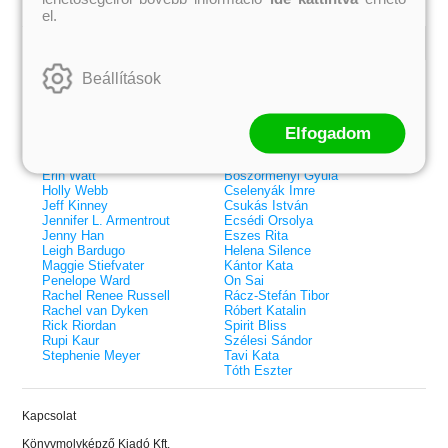
el.
Kiemelt szerzőink
Beállítások
Külföldiek
Magyarok
Brigid Kemmerer
Ashley Carrigan
Cassandra Clare
Benina
Elfogadom
Colleen Hoover
Bessenyei Gábor
Elle Kennedy
Bodor Attila
Erin Watt
Böszörményi Gyula
Holly Webb
Cselenyák Imre
Jeff Kinney
Csukás István
Jennifer L. Armentrout
Ecsédi Orsolya
Jenny Han
Eszes Rita
Leigh Bardugo
Helena Silence
Maggie Stiefvater
Kántor Kata
Penelope Ward
On Sai
Rachel Renee Russell
Rácz-Stefán Tibor
Rachel van Dyken
Róbert Katalin
Rick Riordan
Spirit Bliss
Rupi Kaur
Szélesi Sándor
Stephenie Meyer
Tavi Kata
Tóth Eszter
 A cél (Off-Campus 4.)
Grace and Glory - Kegyelem és
Bad Girl Reputation -
21.
31.
Kapcsolat
 olvasható!
dicsőség (Az Előhírnök-trilógia
lány (Avalon Bay 2.)
Különleges éldekorált kiadás!
dy
3.)
Elle Kennedy
Könyvmolyképző Kiadó Kft.
Jennifer L. Armentrout