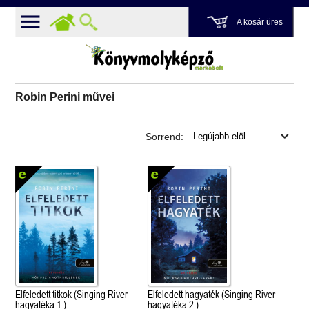
A kosár üres
Robin Perini művei
Sorrend:
Elfeledett titkok (Singing River
Elfeledett hagyaték (Singing River
hagyatéka 1.)
hagyatéka 2.)