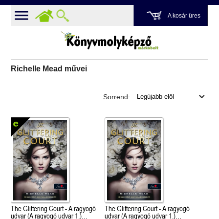
A kosár üres
Richelle Mead művei
Sorrend:
The Glittering Court - A ragyogó
The Glittering Court - A ragyogó
udvar (A ragyogó udvar 1.)
udvar (A ragyogó udvar 1.)