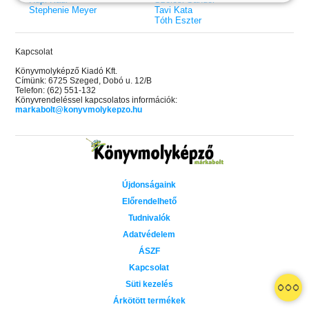
Stephenie Meyer
Tavi Kata
Tóth Eszter
Kapcsolat
Könyvmolyképző Kiadó Kft.
Címünk: 6725 Szeged, Dobó u. 12/B
Telefon: (62) 551-132
Könyvrendeléssel kapcsolatos információk:
markabolt@konyvmolykepzo.hu
Újdonságaink
Előrendelhető
Tudnivalók
Adatvédelem
ÁSZF
Kapcsolat
 A cél (Off-Campus 4.)
Grace and Glory - Kegyelem és
Bad Girl Reputation -
21.
31.
Süti kezelés
 olvasható!
dicsőség (Az Előhírnök-trilógia
lány (Avalon Bay 2.)
Különleges éldekorált kiadás!
dy
3.)
Elle Kennedy
Árkötött termékek
Jennifer L. Armentrout