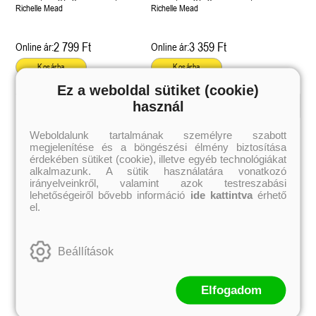
Önállóan is olvasható!
Önállóan is olvasható!
Richelle Mead
Richelle Mead
2 799 Ft
3 359 Ft
Online ár:
Online ár:
Kosárba
Kosárba
Ez a weboldal sütiket (cookie)
használ
Kiemelt szerzőink
Weboldalunk tartalmának személyre szabott
megjelenítése és a böngészési élmény biztosítása
Külföldiek
Magyarok
Brigid Kemmerer
Ashley Carrigan
érdekében sütiket (cookie), illetve egyéb technológiákat
Cassandra Clare
Benina
alkalmazunk. A sütik használatára vonatkozó
Colleen Hoover
Bessenyei Gábor
irányelveinkről, valamint azok testreszabási
Elle Kennedy
Bodor Attila
lehetőségeiről bővebb információ
ide kattintva
érhető
Erin Watt
Böszörményi Gyula
el.
Holly Webb
Cselenyák Imre
Jeff Kinney
Csukás István
Jennifer L. Armentrout
Ecsédi Orsolya
Jenny Han
Eszes Rita
Beállítások
Leigh Bardugo
Helena Silence
Maggie Stiefvater
Kántor Kata
Penelope Ward
On Sai
Rachel Renee Russell
Rácz-Stefán Tibor
Elfogadom
Rachel van Dyken
Róbert Katalin
Rick Riordan
Spirit Bliss
Rupi Kaur
Szélesi Sándor