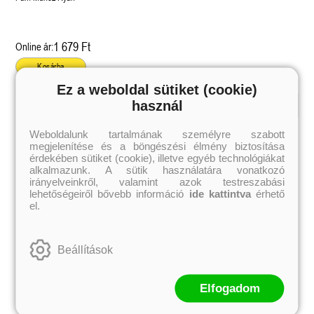
1 679 Ft
Online ár:
Kosárba
Ez a weboldal sütiket (cookie)
használ
Kiemelt szerzőink
Weboldalunk tartalmának személyre szabott
megjelenítése és a böngészési élmény biztosítása
Külföldiek
Magyarok
Brigid Kemmerer
Ashley Carrigan
érdekében sütiket (cookie), illetve egyéb technológiákat
Cassandra Clare
Benina
alkalmazunk. A sütik használatára vonatkozó
Colleen Hoover
Bessenyei Gábor
irányelveinkről, valamint azok testreszabási
Elle Kennedy
Bodor Attila
lehetőségeiről bővebb információ
ide kattintva
érhető
Erin Watt
Böszörményi Gyula
el.
Holly Webb
Cselenyák Imre
Jeff Kinney
Csukás István
Jennifer L. Armentrout
Ecsédi Orsolya
Jenny Han
Eszes Rita
Beállítások
Leigh Bardugo
Helena Silence
Maggie Stiefvater
Kántor Kata
Penelope Ward
On Sai
Rachel Renee Russell
Rácz-Stefán Tibor
Elfogadom
Rachel van Dyken
Róbert Katalin
Rick Riordan
Spirit Bliss
Rupi Kaur
Szélesi Sándor