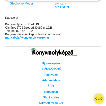
Stephenie Meyer
Tavi Kata
Tóth Eszter
Kapcsolat
Könyvmolyképző Kiadó Kft.
Címünk: 6725 Szeged, Dobó u. 12/B
Telefon: (62) 551-132
Könyvrendeléssel kapcsolatos információk:
markabolt@konyvmolykepzo.hu
Újdonságaink
Előrendelhető
Tudnivalók
Adatvédelem
ÁSZF
Kapcsolat
 A cél (Off-Campus 4.)
Grace and Glory - Kegyelem és
Bad Girl Reputation -
21.
31.
Süti kezelés
 olvasható!
dicsőség (Az Előhírnök-trilógia
lány (Avalon Bay 2.)
Különleges éldekorált kiadás!
dy
3.)
Elle Kennedy
Árkötött termékek
Jennifer L. Armentrout