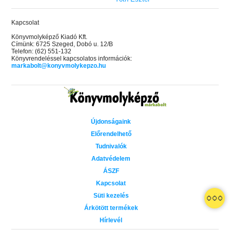
Kapcsolat
Könyvmolyképző Kiadó Kft.
Címünk: 6725 Szeged, Dobó u. 12/B
Telefon: (62) 551-132
Könyvrendeléssel kapcsolatos információk:
markabolt@konyvmolykepzo.hu
Újdonságaink
Előrendelhető
Tudnivalók
Adatvédelem
ÁSZF
Kapcsolat
Süti kezelés
 A cél (Off-Campus 4.)
Grace and Glory - Kegyelem és
Bad Girl Reputation -
21.
31.
Árkötött termékek
 olvasható!
dicsőség (Az Előhírnök-trilógia
lány (Avalon Bay 2.)
Hírlevél
Különleges éldekorált kiadás!
dy
3.)
Elle Kennedy
Jennifer L. Armentrout