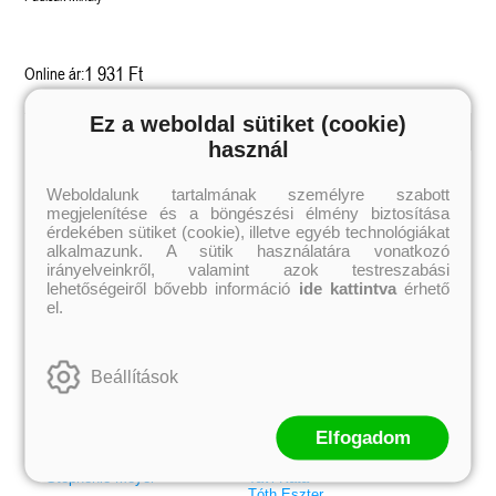
1 931 Ft
Online ár:
Ez a weboldal sütiket (cookie)
használ
Kiemelt szerzőink
Weboldalunk tartalmának személyre szabott
Külföldiek
Magyarok
megjelenítése és a böngészési élmény biztosítása
Brigid Kemmerer
Ashley Carrigan
Cassandra Clare
Benina
érdekében sütiket (cookie), illetve egyéb technológiákat
Colleen Hoover
Bessenyei Gábor
alkalmazunk. A sütik használatára vonatkozó
Elle Kennedy
Bodor Attila
irányelveinkről, valamint azok testreszabási
Erin Watt
Böszörményi Gyula
lehetőségeiről bővebb információ
ide kattintva
érhető
Holly Webb
Cselenyák Imre
el.
Jeff Kinney
Csukás István
Jennifer L. Armentrout
Ecsédi Orsolya
Jenny Han
Eszes Rita
Leigh Bardugo
Helena Silence
Beállítások
Maggie Stiefvater
Kántor Kata
Penelope Ward
On Sai
Rachel Renee Russell
Rácz-Stefán Tibor
Rachel van Dyken
Róbert Katalin
Elfogadom
Rick Riordan
Spirit Bliss
Rupi Kaur
Szélesi Sándor
Stephenie Meyer
Tavi Kata
Tóth Eszter