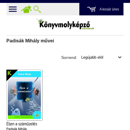
A kosár üres
Padisák Mihály művei
Sorrend:
Éljen a száműzetés
Padisák Mihály