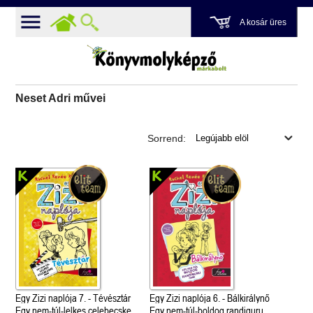
A kosár üres
Neset Adri művei
Sorrend:
Egy Zizi naplója 7. - Tévésztár
Egy Zizi naplója 6. - Bálkirálynő
Egy nem-túl-lelkes celebecske
Egy nem-túl-boldog randiguru