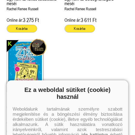
meséi
meséi
Rachel Renee Russell
Rachel Renee Russell
3 275 Ft
3 611 Ft
Online ár:
Online ár:
Kosárba
Kosárba
Ez a weboldal sütiket (cookie)
használ
Egy Zizi naplója 5. - Szívzűrök
Egy nem-túl-eszes Okoska meséi
Rachel Renee Russell
Weboldalunk tartalmának személyre szabott
megjelenítése és a böngészési élmény biztosítása
érdekében sütiket (cookie), illetve egyéb technológiákat
3 359 Ft
Online ár:
alkalmazunk. A sütik használatára vonatkozó
irányelveinkről, valamint azok testreszabási
Kosárba
lehetőségeiről bővebb információ
ide kattintva
érhető