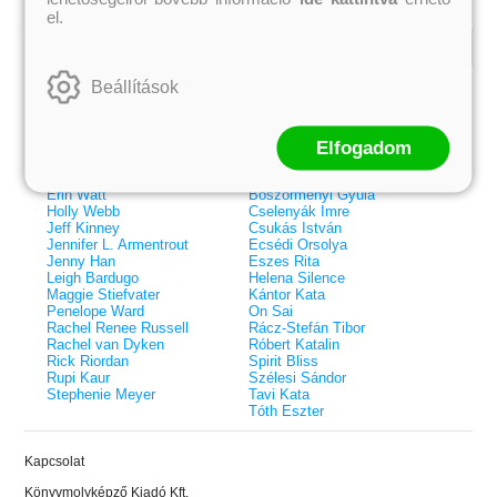
el.
Kiemelt szerzőink
Beállítások
Külföldiek
Magyarok
Brigid Kemmerer
Ashley Carrigan
Cassandra Clare
Benina
Elfogadom
Colleen Hoover
Bessenyei Gábor
Elle Kennedy
Bodor Attila
Erin Watt
Böszörményi Gyula
Holly Webb
Cselenyák Imre
Jeff Kinney
Csukás István
Jennifer L. Armentrout
Ecsédi Orsolya
Jenny Han
Eszes Rita
Leigh Bardugo
Helena Silence
Maggie Stiefvater
Kántor Kata
Penelope Ward
On Sai
Rachel Renee Russell
Rácz-Stefán Tibor
Rachel van Dyken
Róbert Katalin
Rick Riordan
Spirit Bliss
Rupi Kaur
Szélesi Sándor
Stephenie Meyer
Tavi Kata
Tóth Eszter
 A cél (Off-Campus 4.)
Grace and Glory - Kegyelem és
Bad Girl Reputation -
21.
31.
Kapcsolat
 olvasható!
dicsőség (Az Előhírnök-trilógia
lány (Avalon Bay 2.)
Különleges éldekorált kiadás!
dy
3.)
Elle Kennedy
Könyvmolyképző Kiadó Kft.
Jennifer L. Armentrout