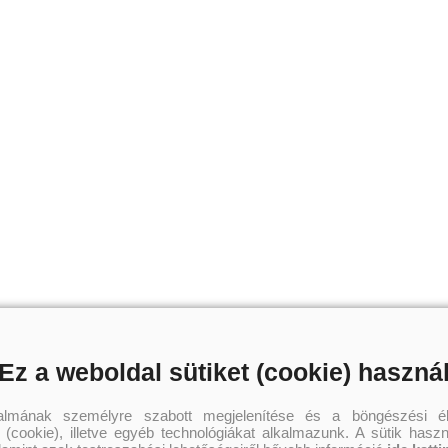
Ez a weboldal sütiket (cookie) haszná
talmának személyre szabott megjelenítése és a böngészési él
 (cookie), illetve egyéb technológiákat alkalmazunk. A sütik hasz