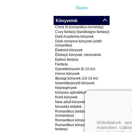
Összes
Könyveink
Chick lit (romantikus komédia)
Cozy fantasy (barátságos fantasy)
Dark Academia könyvek
Dark romance könyvek (sötét
romantika)
Életmód könyvek
Életrajzi könyvek, memoárok
Epikus fantasy
Fantasy
Gyerekkönyvek (0-10 év)
Horror könyvek
Ifjúsági könyvek (10-14 év)
Ismeretterjesztő könyvek
Képregények
Könyves ajándékok
Krimi könyvek
New adult könyvek
Novellás kötetek
Romantikus fantasy könyvek
(romantasy)
Romantikus könyvek
Weboldalunk tar
Romantikus könyvek (nem
érdekében sütiket
fantasy)