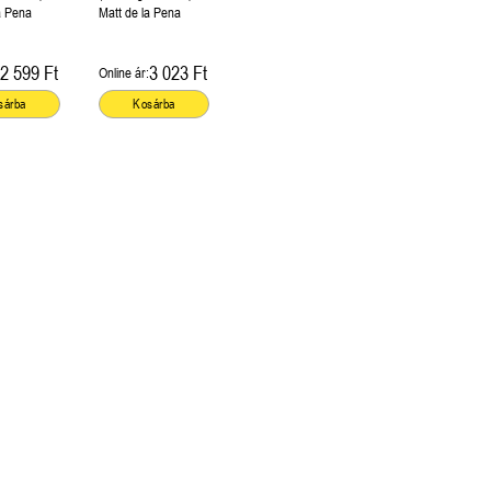
tó!
is olvasható!
a Pena
Matt de la Pena
2 599 Ft
3 023 Ft
Online ár:
sárba
Kosárba