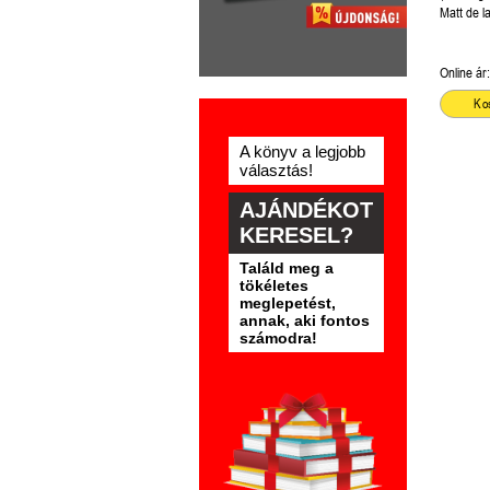
is olvasha
Matt de l
Online ár:
Ko
A könyv a legjobb
választás!
AJÁNDÉKOT
KERESEL?
Találd meg a
tökéletes
meglepetést,
annak, aki fontos
számodra!