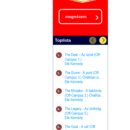
megnézem
Toplista
The Deal – Az üzlet (Off-
The Goal - 
11.
1.
Campus 1.)
Campus 4.)
Elle Kennedy
olvasható!
Elle Kenned
The Score - A pont (Off-
Grace and 
12.
2.
Campus 3.) Önállóan is
Kegyelem é
olvasható!
Elle Kennedy
Előhírnök-tr
Jennifer L.
The Mistake - A baklövés
The Score -
13.
3.
(Off-Campus 2.) Önállóan
Campus 3.
is olvasható!
Elle Kennedy
Különleges é
Elle Kenned
The Legacy - Az örökség
4.
The Cursed
(Off-Campus 5.)
14.
(A csont sz
Elle Kennedy
Harper L. 
The Goal - A cél (Off-
5.