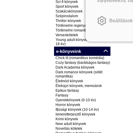
irányelveinkről, v
Sci-fi könyvek
Sport könyvek
Szakácskönyvek
Szépirodalom
Beállítások
Thriller könyvek
Történelmi regények
Történelmi romantikus könyvek
Verseskötetek
Young adult könyvek (ifjúsági, 14-
18 év)
e-könyveink
Chick lit (romantikus komédia)
Cozy fantasy (barátságos fantasy)
Dark Academia könyvek
Dark romance könyvek (sötét
romantika)
Életmód könyvek
Életrajzi könyvek, memoárok
Epikus fantasy
Fantasy
Gyerekkönyvek (0-10 év)
Horror könyvek
Ifjúsági könyvek (10-14 év)
Ismeretterjesztő könyvek
Krimi könyvek
New adult könyvek
Novellás kötetek