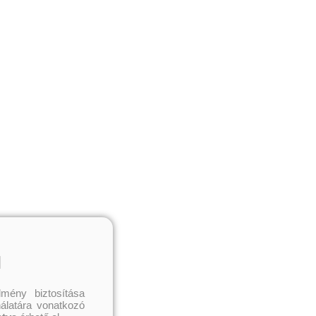
l
mény biztosítása
nálatára vonatkozó