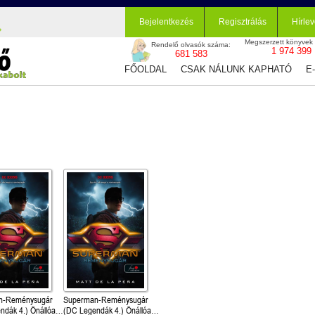
Bejelentkezés
Regisztrálás
Hírlev
Megszerzett könyvek
Rendelő olvasók száma:
1 974 399
681 583
FŐOLDAL
CSAK NÁLUNK KAPHATÓ
E
n-Reménysugár
Superman-Reménysugár
ndák 4.) Önállóan
(DC Legendák 4.) Önállóan