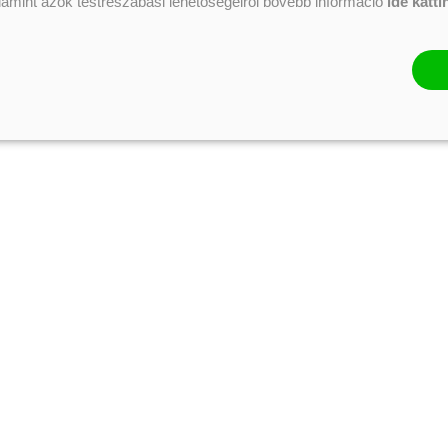
alamint azok testreszabási lehetőségeiről bővebb információ
ide katti