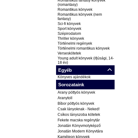
Romantikus fantasy könyvek
(romantasy)
Romantikus könyvek
Romantikus könyvek (nem
fantasy)
Sci-fi könyvek
Sport könyvek
Szépirodalom
Thriller könyvek
Történelmi regények
Történelmi romantikus könyvek
Verseskötetek
Young adult könyvek (ifjúsági, 14-
18 év)
Egyéb
Könyves ajándékok
Sorozataink
Arany pöttyös könyvek
Aranytoll
Bíbor pöttyös könyvek
Csak lányoknak - Neked!
Csíkos lányszoba kötetek
Fekete macska regénytár
Jonatán Könyvmolyképző
Jonatán Modern Könyvtára
Kaméleon könyvek