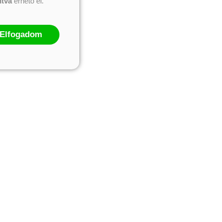
ntva
érhető el.
Elfogadom