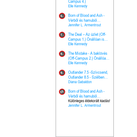
The Princes
Campus 4.)
15.
the Priest - Vallomások: A
Elle Kennedy
Hercegnő, 
Ella Frank
Born of Blood and Ash -
Pap (Vallo
6.
Ashen Thr
Vérből és hamuból
16.
trón (Drago
született (Hús és tűz 4.)
Jennifer L. Armentrout
Különleges 
Marie Nieho
The Deal – Az üzlet (Off-
kiadás!
7.
A téli tücs
Campus 1.) Önállóan is
17.
szövegfeld
olvasható!
Elle Kennedy
munkafüze
Bayné Bojc
The Mistake - A baklövés
8.
From the G
(Off-Campus 2.) Önállóan
18.
nyugalma 
is olvasható!
Elle Kennedy
Krónikák 6.
Kresley Col
Outlander 7.5 -Szívcsend,
9.
Ashen Thr
Outlander 8.5 - Szélben
19.
trón (Drago
sodródó falevél
Diana Gabaldon
Marie Nieho
Born of Blood and Ash -
10.
Outlander 
Vérből és hamuból
20.
Outlander 8
született (Hús és tűz 4.)
Különleges éldekorált kiadás!
Jennifer L. Armentrout
sodródó fal
Diana Gaba