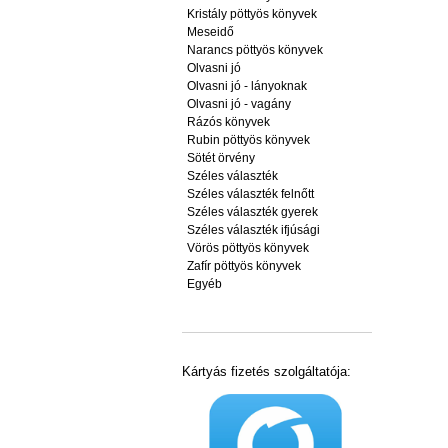
Kristály pöttyös könyvek
Meseidő
Narancs pöttyös könyvek
Olvasni jó
Olvasni jó - lányoknak
Olvasni jó - vagány
Rázós könyvek
Rubin pöttyös könyvek
Sötét örvény
Széles választék
Széles választék felnőtt
Széles választék gyerek
Széles választék ifjúsági
Vörös pöttyös könyvek
Zafír pöttyös könyvek
Egyéb
Kártyás fizetés szolgáltatója: