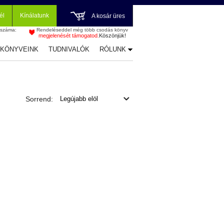
él
Kínálatunk
A kosár üres
 száma:
Rendeléseddel még több csodás könyv
megjelenését támogatod.
Köszönjük!
-KÖNYVEINK
TUDNIVALÓK
RÓLUNK
Sorrend: