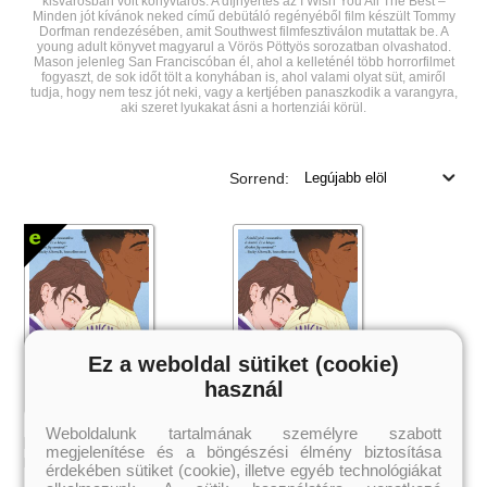
kisvárosban volt könyvtáros. A díjnyertes az I Wish You All The Best –
Minden jót kívánok neked című debütáló regényéből film készült Tommy
Dorfman rendezésében, amit Southwest filmfesztiválon mutattak be. A
young adult könyvet magyarul a Vörös Pöttyös sorozatban olvashatod.
Mason jelenleg San Franciscóban él, ahol a kelleténél több horrorfilmet
fogyaszt, de sok időt tölt a konyhában is, ahol valami olyat süt, amiről
tudja, hogy nem tesz jót neki, vagy a kertjében panaszkodik a varangyra,
aki szeret lyukakat ásni a hortenziái körül.
Sorrend:
Ez a weboldal sütiket (cookie)
használ
I Wish You All the Best - A
I Wish You All the Best - A
Weboldalunk tartalmának személyre szabott
legjobbakat kívánom neked
legjobbakat kívánom neked
megjelenítése és a böngészési élmény biztosítása
Mason Deaver
Mason Deaver
érdekében sütiket (cookie), illetve egyéb technológiákat