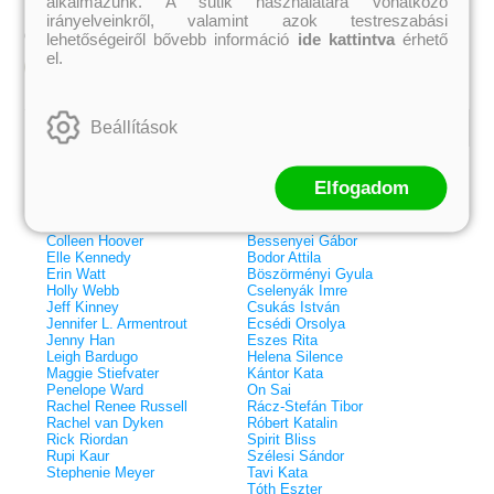
alkalmazunk. A sütik használatára vonatkozó
irányelveinkről, valamint azok testreszabási
3 499 Ft
4 199 Ft
Online ár:
Online ár:
lehetőségeiről bővebb információ
ide kattintva
érhető
el.
Kosárba
Kosárba
Beállítások
Kiemelt szerzőink
Elfogadom
Külföldiek
Magyarok
Brigid Kemmerer
Ashley Carrigan
Cassandra Clare
Benina
Colleen Hoover
Bessenyei Gábor
Elle Kennedy
Bodor Attila
Erin Watt
Böszörményi Gyula
Holly Webb
Cselenyák Imre
Jeff Kinney
Csukás István
Jennifer L. Armentrout
Ecsédi Orsolya
Jenny Han
Eszes Rita
Leigh Bardugo
Helena Silence
Maggie Stiefvater
Kántor Kata
Penelope Ward
On Sai
Rachel Renee Russell
Rácz-Stefán Tibor
Rachel van Dyken
Róbert Katalin
Rick Riordan
Spirit Bliss
 A cél (Off-Campus 4.)
Grace and Glory - Kegyelem és
Bad Girl Reputation -
21.
31.
Rupi Kaur
Szélesi Sándor
 olvasható!
dicsőség (Az Előhírnök-trilógia
lány (Avalon Bay 2.)
Stephenie Meyer
Tavi Kata
Különleges éldekorált kiadás!
dy
3.)
Elle Kennedy
Tóth Eszter
Jennifer L. Armentrout