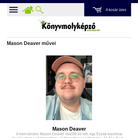
A kosár üres
Mason Deaver művei
Mason Deaver
A nem bináris Mason Deaver mielőtt író lett, egy Észak-karolinai