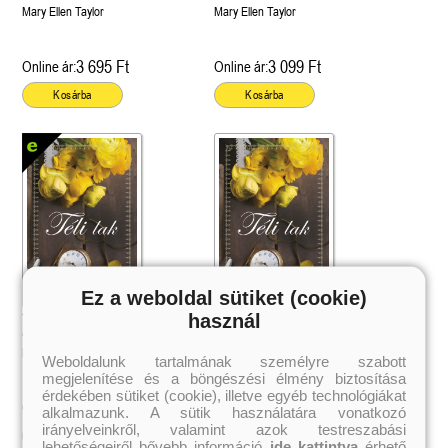
Mary Ellen Taylor
Mary Ellen Taylor
3 695 Ft
3 099 Ft
Online ár:
Online ár:
Kosárba
Kosárba
Ez a weboldal sütiket (cookie)
használ
Téli lak (Spring House 1.)
Téli lak (Spring House 1.)
Önállóan is olvasható!
Önállóan is olvasható!
Mary Ellen Taylor
Mary Ellen Taylor
Weboldalunk tartalmának személyre szabott
megjelenítése és a böngészési élmény biztosítása
érdekében sütiket (cookie), illetve egyéb technológiákat
2 799 Ft
3 359 Ft
Online ár:
Online ár:
alkalmazunk. A sütik használatára vonatkozó
irányelveinkről, valamint azok testreszabási
Kosárba
Kosárba
lehetőségeiről bővebb információ
ide kattintva
érhető