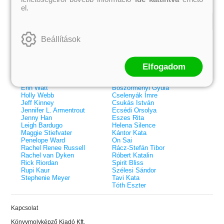
el.
Kiemelt szerzőink
Beállítások
Külföldiek
Magyarok
Brigid Kemmerer
Ashley Carrigan
Cassandra Clare
Benina
Elfogadom
Colleen Hoover
Bessenyei Gábor
Elle Kennedy
Bodor Attila
Erin Watt
Böszörményi Gyula
Holly Webb
Cselenyák Imre
Jeff Kinney
Csukás István
Jennifer L. Armentrout
Ecsédi Orsolya
Jenny Han
Eszes Rita
Leigh Bardugo
Helena Silence
Maggie Stiefvater
Kántor Kata
Penelope Ward
On Sai
Rachel Renee Russell
Rácz-Stefán Tibor
Rachel van Dyken
Róbert Katalin
Rick Riordan
Spirit Bliss
Rupi Kaur
Szélesi Sándor
Stephenie Meyer
Tavi Kata
Tóth Eszter
 A cél (Off-Campus 4.)
Grace and Glory - Kegyelem és
Bad Girl Reputation -
21.
31.
Kapcsolat
 olvasható!
dicsőség (Az Előhírnök-trilógia
lány (Avalon Bay 2.)
Különleges éldekorált kiadás!
dy
3.)
Elle Kennedy
Könyvmolyképző Kiadó Kft.
Jennifer L. Armentrout