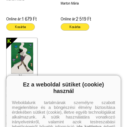
Marton Mária
1 679 Ft
2 519 Ft
Online ár:
Online ár:
Kosárba
Kosárba
Ez a weboldal sütiket (cookie)
használ
Mese Lázár Ervinről
Marton Mária
Weboldalunk tartalmának személyre szabott
megjelenítése és a böngészési élmény biztosítása
érdekében sütiket (cookie), illetve egyéb technológiákat
1 672 Ft
Online ár:
alkalmazunk. A sütik használatára vonatkozó
irányelveinkről, valamint azok testreszabási
Kosárba
lehetőségeiről bővebb információ
ide kattintva
érhető