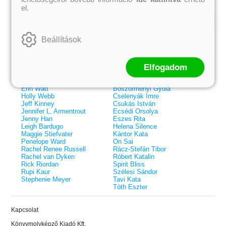
el.
Kiemelt szerzőink
Beállítások
Külföldiek
Magyarok
Brigid Kemmerer
Ashley Carrigan
Cassandra Clare
Benina
Elfogadom
Colleen Hoover
Bessenyei Gábor
Elle Kennedy
Bodor Attila
Erin Watt
Böszörményi Gyula
Holly Webb
Cselenyák Imre
Jeff Kinney
Csukás István
Jennifer L. Armentrout
Ecsédi Orsolya
Jenny Han
Eszes Rita
Leigh Bardugo
Helena Silence
Maggie Stiefvater
Kántor Kata
Penelope Ward
On Sai
Rachel Renee Russell
Rácz-Stefán Tibor
Rachel van Dyken
Róbert Katalin
Rick Riordan
Spirit Bliss
Rupi Kaur
Szélesi Sándor
Stephenie Meyer
Tavi Kata
Tóth Eszter
 A cél (Off-Campus 4.)
Grace and Glory - Kegyelem és
Bad Girl Reputation -
21.
31.
Kapcsolat
 olvasható!
dicsőség (Az Előhírnök-trilógia
lány (Avalon Bay 2.)
Különleges éldekorált kiadás!
dy
3.)
Elle Kennedy
Könyvmolyképző Kiadó Kft.
Jennifer L. Armentrout