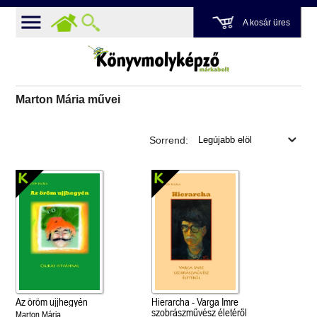
A kosár üres
Marton Mária művei
Sorrend:
Az öröm ujjhegyén
Hierarcha - Varga Imre
szobrászművész életéről
Marton Mária