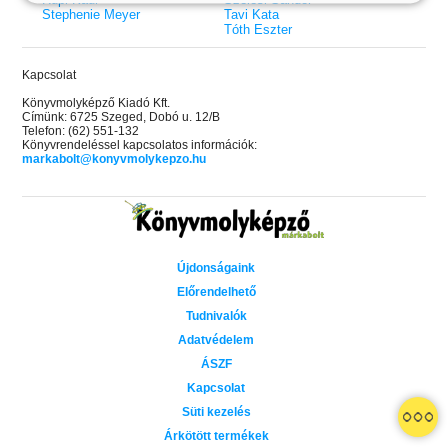
Stephenie Meyer
Tavi Kata
Tóth Eszter
Kapcsolat
Könyvmolyképző Kiadó Kft.
Címünk: 6725 Szeged, Dobó u. 12/B
Telefon: (62) 551-132
Könyvrendeléssel kapcsolatos információk:
markabolt@konyvmolykepzo.hu
Újdonságaink
Előrendelhető
Tudnivalók
Adatvédelem
ÁSZF
Kapcsolat
 A cél (Off-Campus 4.)
Grace and Glory - Kegyelem és
Bad Girl Reputation -
21.
31.
Süti kezelés
 olvasható!
dicsőség (Az Előhírnök-trilógia
lány (Avalon Bay 2.)
Különleges éldekorált kiadás!
dy
3.)
Elle Kennedy
Árkötött termékek
Jennifer L. Armentrout