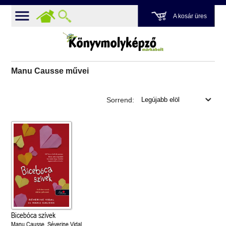
A kosár üres
Manu Causse művei
Sorrend:
Bicebóca szívek
Manu Causse, Séverine Vidal