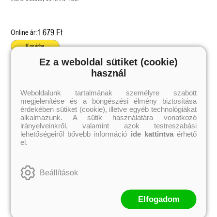
1 679 Ft
Online ár:
Kosárba
Ez a weboldal sütiket (cookie)
használ
Kiemelt szerzőink
Weboldalunk tartalmának személyre szabott
megjelenítése és a böngészési élmény biztosítása
Külföldiek
Magyarok
Brigid Kemmerer
Ashley Carrigan
érdekében sütiket (cookie), illetve egyéb technológiákat
Cassandra Clare
Benina
alkalmazunk. A sütik használatára vonatkozó
Colleen Hoover
Bessenyei Gábor
irányelveinkről, valamint azok testreszabási
Elle Kennedy
Bodor Attila
lehetőségeiről bővebb információ
ide kattintva
érhető
Erin Watt
Böszörményi Gyula
el.
Holly Webb
Cselenyák Imre
Jeff Kinney
Csukás István
Jennifer L. Armentrout
Ecsédi Orsolya
Jenny Han
Eszes Rita
Beállítások
Leigh Bardugo
Helena Silence
Maggie Stiefvater
Kántor Kata
Penelope Ward
On Sai
Rachel Renee Russell
Rácz-Stefán Tibor
Elfogadom
Rachel van Dyken
Róbert Katalin
Rick Riordan
Spirit Bliss
Rupi Kaur
Szélesi Sándor