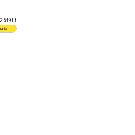
2 519 Ft
sárba