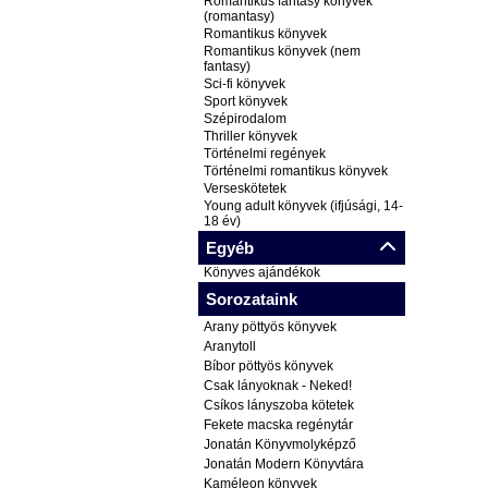
Romantikus fantasy könyvek
(romantasy)
Romantikus könyvek
Romantikus könyvek (nem
fantasy)
Sci-fi könyvek
Sport könyvek
Szépirodalom
Thriller könyvek
Történelmi regények
Történelmi romantikus könyvek
Verseskötetek
Young adult könyvek (ifjúsági, 14-
18 év)
Egyéb
Könyves ajándékok
Sorozataink
Arany pöttyös könyvek
Aranytoll
Bíbor pöttyös könyvek
Csak lányoknak - Neked!
Csíkos lányszoba kötetek
Fekete macska regénytár
Jonatán Könyvmolyképző
Jonatán Modern Könyvtára
Kaméleon könyvek