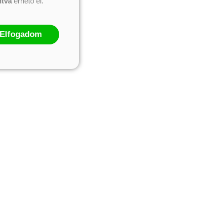
ntva
érhető el.
Elfogadom