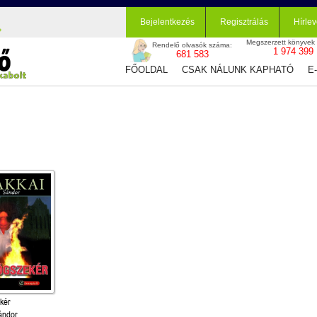
Bejelentkezés
Regisztrálás
Hírlev
Megszerzett könyvek
Rendelő olvasók száma:
1 974 399
681 583
FŐOLDAL
CSAK NÁLUNK KAPHATÓ
E
kér
ándor