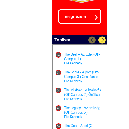
megnézem
Toplista
The Deal – Az üzlet (Off-
The Goal - 
11.
1.
Campus 1.)
Campus 4.)
Elle Kennedy
olvasható!
Elle Kenned
The Score - A pont (Off-
Grace and 
12.
2.
Campus 3.) Önállóan is
Kegyelem é
olvasható!
Elle Kennedy
Előhírnök-tr
Jennifer L.
The Mistake - A baklövés
The Score -
13.
3.
(Off-Campus 2.) Önállóan
Campus 3.
is olvasható!
Elle Kennedy
Különleges é
Elle Kenned
The Legacy - Az örökség
4.
The Cursed
(Off-Campus 5.)
14.
(A csont sz
Elle Kennedy
Harper L. 
The Goal - A cél (Off-
5.