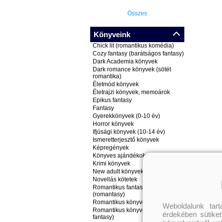
Összes
Könyveink
Chick lit (romantikus komédia)
Cozy fantasy (barátságos fantasy)
Dark Academia könyvek
Dark romance könyvek (sötét
romantika)
Életmód könyvek
Életrajzi könyvek, memoárok
Epikus fantasy
Fantasy
Gyerekkönyvek (0-10 év)
Horror könyvek
Ifjúsági könyvek (10-14 év)
Ismeretterjesztő könyvek
Képregények
Könyves ajándékok
Krimi könyvek
New adult könyvek
Novellás kötetek
Romantikus fantasy könyvek
(romantasy)
Romantikus könyvek
Weboldalunk tar
Romantikus könyvek (nem
érdekében sütiket
fantasy)