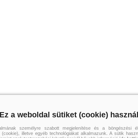
Ez a weboldal sütiket (cookie) haszná
talmának személyre szabott megjelenítése és a böngészési él
 (cookie), illetve egyéb technológiákat alkalmazunk. A sütik hasz