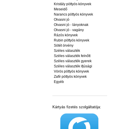
Kristály pöttyös könyvek
Meseidő
Narancs pöttyös könyvek
Olvasni jó
Olvasni jó - lányoknak
Olvasni jó - vagány
Rázós könyvek
Rubin pöttyös könyvek
Sötét örvény
Széles választék
Széles választék felnőtt
Széles választék gyerek
Széles választék ifjúsági
Vörös pöttyös könyvek
Zafír pöttyös könyvek
Egyéb
Kártyás fizetés szolgáltatója: