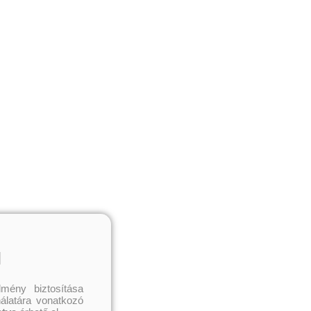
l
mény biztosítása
nálatára vonatkozó