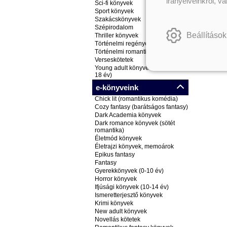
irányelveinkről, v
Sci-fi könyvek
Sport könyvek
Szakácskönyvek
Szépirodalom
Beállítások
Thriller könyvek
Történelmi regények
Történelmi romantikus könyvek
Verseskötetek
Young adult könyvek (ifjúsági, 14-
18 év)
e-könyveink
Chick lit (romantikus komédia)
Cozy fantasy (barátságos fantasy)
Dark Academia könyvek
Dark romance könyvek (sötét
romantika)
Életmód könyvek
Életrajzi könyvek, memoárok
Epikus fantasy
Fantasy
Gyerekkönyvek (0-10 év)
Horror könyvek
Ifjúsági könyvek (10-14 év)
Ismeretterjesztő könyvek
Krimi könyvek
New adult könyvek
Novellás kötetek