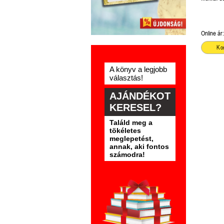
Online ár:
Ko
A könyv a legjobb
választás!
AJÁNDÉKOT
KERESEL?
Találd meg a
tökéletes
meglepetést,
annak, aki fontos
számodra!