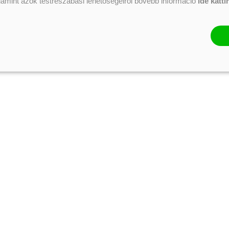
alamint azok testreszabási lehetőségeiről bővebb információ
ide katti