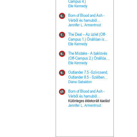
The Princes
Campus 4.)
15.
the Priest - Vallomások: A
Elle Kennedy
Hercegnő, 
Ella Frank
Born of Blood and Ash -
Pap (Vallo
6.
Ashen Thr
Vérből és hamuból
16.
trón (Drago
született (Hús és tűz 4.)
Jennifer L. Armentrout
Különleges 
Marie Nieho
The Deal – Az üzlet (Off-
kiadás!
7.
A téli tücs
Campus 1.) Önállóan is
17.
szövegfeld
olvasható!
Elle Kennedy
munkafüze
Bayné Bojc
The Mistake - A baklövés
8.
From the G
(Off-Campus 2.) Önállóan
18.
nyugalma 
is olvasható!
Elle Kennedy
Krónikák 6.
Kresley Col
Outlander 7.5 -Szívcsend,
9.
Ashen Thr
Outlander 8.5 - Szélben
19.
trón (Drago
sodródó falevél
Diana Gabaldon
Marie Nieho
Born of Blood and Ash -
10.
Outlander 
Vérből és hamuból
20.
Outlander 8
született (Hús és tűz 4.)
Különleges éldekorált kiadás!
Jennifer L. Armentrout
sodródó fal
Diana Gaba