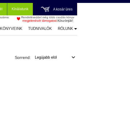
él
Kínálatunk
A kosár üres
 száma:
Rendeléseddel még több csodás könyv
megjelenését támogatod.
Köszönjük!
-KÖNYVEINK
TUDNIVALÓK
RÓLUNK
Sorrend: