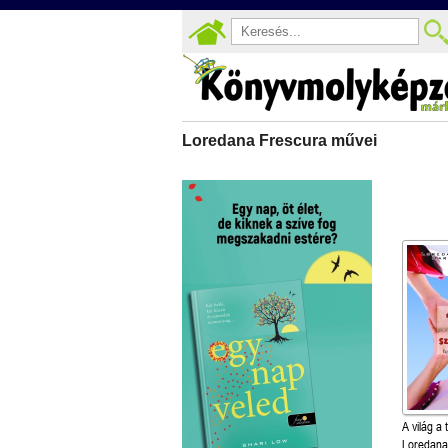
Loredana Frescura művei
A világ a
Loredana