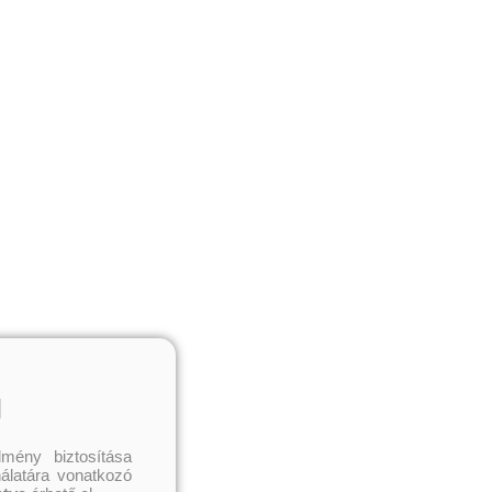
l
mény biztosítása
nálatára vonatkozó