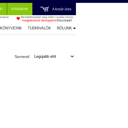
él
Kínálatunk
A kosár üres
 száma:
Rendeléseddel még több csodás könyv
megjelenését támogatod.
Köszönjük!
-KÖNYVEINK
TUDNIVALÓK
RÓLUNK
Sorrend: