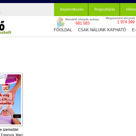
Bejelentkezés
Regisztrálás
Hírlev
Megszerzett könyvek
Rendelő olvasók száma:
1 974 399
681 583
FŐOLDAL
CSAK NÁLUNK KAPHATÓ
E
 te szemeddel
 Frescura, Marco