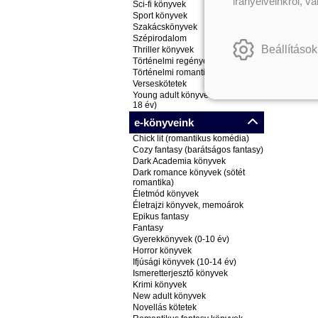
irányelveinkről, v
Sci-fi könyvek
Sport könyvek
Szakácskönyvek
Szépirodalom
Beállítások
Thriller könyvek
Történelmi regények
Történelmi romantikus könyvek
Verseskötetek
Young adult könyvek (ifjúsági, 14-
18 év)
e-könyveink
Chick lit (romantikus komédia)
Cozy fantasy (barátságos fantasy)
Dark Academia könyvek
Dark romance könyvek (sötét
romantika)
Életmód könyvek
Életrajzi könyvek, memoárok
Epikus fantasy
Fantasy
Gyerekkönyvek (0-10 év)
Horror könyvek
Ifjúsági könyvek (10-14 év)
Ismeretterjesztő könyvek
Krimi könyvek
New adult könyvek
Novellás kötetek