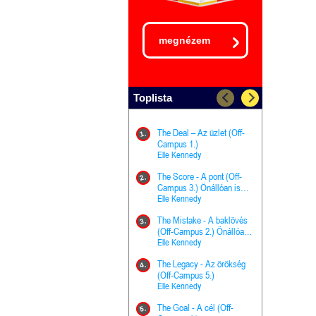
megnézem
Toplista
The Deal – Az üzlet (Off-
The Goal - 
11.
1.
Campus 1.)
Campus 4.)
Elle Kennedy
olvasható!
Elle Kenned
The Score - A pont (Off-
Grace and 
12.
2.
Campus 3.) Önállóan is
Kegyelem é
olvasható!
Elle Kennedy
Előhírnök-tr
Jennifer L.
The Mistake - A baklövés
The Score -
13.
3.
(Off-Campus 2.) Önállóan
Campus 3.
is olvasható!
Elle Kennedy
Különleges é
Elle Kenned
The Legacy - Az örökség
4.
The Cursed
(Off-Campus 5.)
14.
(A csont sz
Elle Kennedy
Harper L. 
The Goal - A cél (Off-
5.