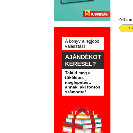
Tomatis
Online ár:
Ko
A könyv a legjobb
választás!
AJÁNDÉKOT
KERESEL?
Találd meg a
tökéletes
meglepetést,
annak, aki fontos
számodra!