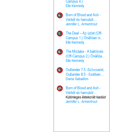
The Princes
Campus 4.)
15.
the Priest - Vallomások: A
Elle Kennedy
Hercegnő, 
Ella Frank
Born of Blood and Ash -
Pap (Vallo
6.
Ashen Thr
Vérből és hamuból
16.
trón (Drago
született (Hús és tűz 4.)
Jennifer L. Armentrout
Különleges 
Marie Nieho
The Deal – Az üzlet (Off-
kiadás!
7.
A téli tücs
Campus 1.) Önállóan is
17.
szövegfeld
olvasható!
Elle Kennedy
munkafüze
Bayné Bojc
The Mistake - A baklövés
8.
From the G
(Off-Campus 2.) Önállóan
18.
nyugalma 
is olvasható!
Elle Kennedy
Krónikák 6.
Kresley Col
Outlander 7.5 -Szívcsend,
9.
Ashen Thr
Outlander 8.5 - Szélben
19.
trón (Drago
sodródó falevél
Diana Gabaldon
Marie Nieho
Born of Blood and Ash -
10.
Outlander 
Vérből és hamuból
20.
Outlander 8
született (Hús és tűz 4.)
Különleges éldekorált kiadás!
Jennifer L. Armentrout
sodródó fal
Diana Gaba