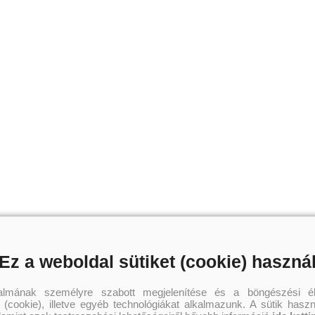
Ez a weboldal sütiket (cookie) haszná
talmának személyre szabott megjelenítése és a böngészési él
 (cookie), illetve egyéb technológiákat alkalmazunk. A sütik hasz