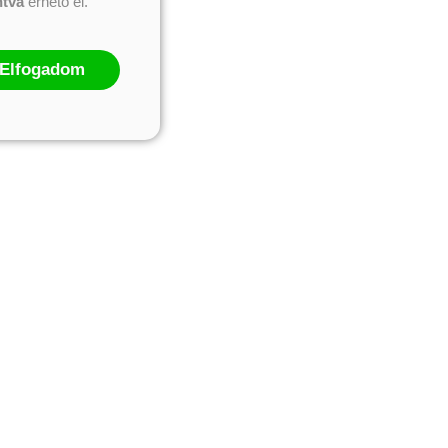
ntva
érhető el.
Elfogadom