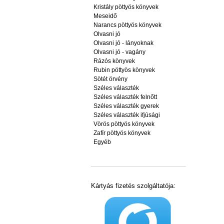
Kristály pöttyös könyvek
Meseidő
Narancs pöttyös könyvek
Olvasni jó
Olvasni jó - lányoknak
Olvasni jó - vagány
Rázós könyvek
Rubin pöttyös könyvek
Sötét örvény
Széles választék
Széles választék felnőtt
Széles választék gyerek
Széles választék ifjúsági
Vörös pöttyös könyvek
Zafír pöttyös könyvek
Egyéb
Kártyás fizetés szolgáltatója: