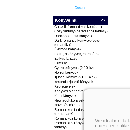
Összes
Könyveink
Chick lit (romantikus komédia)
Cozy fantasy (barátságos fantasy)
Dark Academia könyvek
Dark romance könyvek (sötét
romantika)
Életmód könyvek
Életrajzi könyvek, memoárok
Epikus fantasy
Fantasy
Gyerekkönyvek (0-10 év)
Horror könyvek
Ifjúsági könyvek (10-14 év)
Ismeretterjesztő könyvek
Képregények
Könyves ajándékok
Krimi könyvek
New adult könyvek
Novellás kötetek
Romantikus fantasy könyvek
(romantasy)
Romantikus könyvek
Weboldalunk tar
Romantikus könyvek (nem
érdekében sütiket
fantasy)