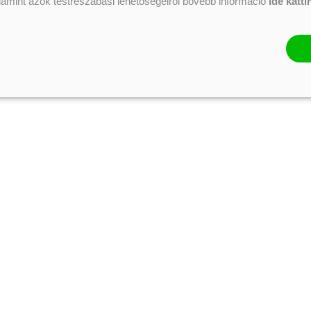
alamint azok testreszabási lehetőségeiről bővebb információ
ide katti