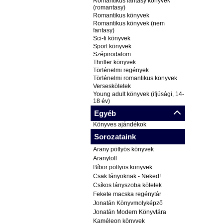
Romantikus fantasy könyvek
(romantasy)
Romantikus könyvek
Romantikus könyvek (nem
fantasy)
Sci-fi könyvek
Sport könyvek
Szépirodalom
Thriller könyvek
Történelmi regények
Történelmi romantikus könyvek
Verseskötetek
Young adult könyvek (ifjúsági, 14-
18 év)
Egyéb
Könyves ajándékok
Sorozataink
Arany pöttyös könyvek
Aranytoll
Bíbor pöttyös könyvek
Csak lányoknak - Neked!
Csíkos lányszoba kötetek
Fekete macska regénytár
Jonatán Könyvmolyképző
Jonatán Modern Könyvtára
Kaméleon könyvek