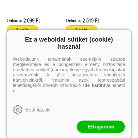
2 099 Ft
2 519 Ft
Online ár:
Online ár:
Kosárba
Kosárba
Ez a weboldal sütiket (cookie)
használ
Kiemelt szerzőink
Weboldalunk tartalmának személyre szabott
megjelenítése és a böngészési élmény biztosítása
Külföldiek
Magyarok
Brigid Kemmerer
Ashley Carrigan
érdekében sütiket (cookie), illetve egyéb technológiákat
Cassandra Clare
Benina
alkalmazunk. A sütik használatára vonatkozó
Colleen Hoover
Bessenyei Gábor
irányelveinkről, valamint azok testreszabási
Elle Kennedy
Bodor Attila
lehetőségeiről bővebb információ
ide kattintva
érhető
Erin Watt
Böszörményi Gyula
el.
Holly Webb
Cselenyák Imre
Jeff Kinney
Csukás István
Jennifer L. Armentrout
Ecsédi Orsolya
Jenny Han
Eszes Rita
Beállítások
Leigh Bardugo
Helena Silence
Maggie Stiefvater
Kántor Kata
Penelope Ward
On Sai
Rachel Renee Russell
Rácz-Stefán Tibor
Elfogadom
Rachel van Dyken
Róbert Katalin
Rick Riordan
Spirit Bliss
Rupi Kaur
Szélesi Sándor