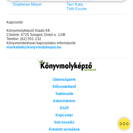
Stephenie Meyer
Tavi Kata
Tóth Eszter
Kapcsolat
Könyvmolyképző Kiadó Kft.
Címünk: 6725 Szeged, Dobó u. 12/B
Telefon: (62) 551-132
Könyvrendeléssel kapcsolatos információk:
markabolt@konyvmolykepzo.hu
Újdonságaink
Előrendelhető
Tudnivalók
Adatvédelem
ÁSZF
Kapcsolat
 A cél (Off-Campus 4.)
Grace and Glory - Kegyelem és
Bad Girl Reputation -
21.
31.
Süti kezelés
 olvasható!
dicsőség (Az Előhírnök-trilógia
lány (Avalon Bay 2.)
Különleges éldekorált kiadás!
dy
3.)
Elle Kennedy
Árkötött termékek
Jennifer L. Armentrout