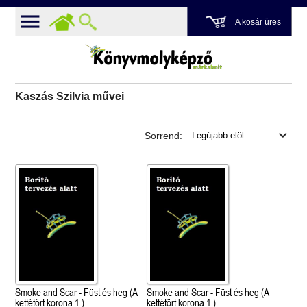
A kosár üres
Kaszás Szilvia művei
Sorrend:
Smoke and Scar - Füst és heg (A
Smoke and Scar - Füst és heg (A
kettétört korona 1.)
kettétört korona 1.)