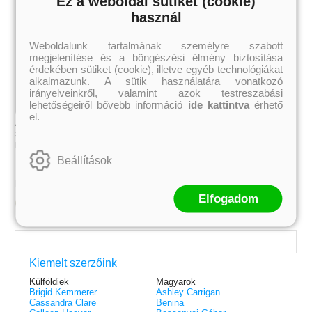
Ez a weboldal sütiket (cookie)
használ
Weboldalunk tartalmának személyre szabott
megjelenítése és a böngészési élmény biztosítása
érdekében sütiket (cookie), illetve egyéb technológiákat
alkalmazunk. A sütik használatára vonatkozó
irányelveinkről, valamint azok testreszabási
lehetőségeiről bővebb információ
ide kattintva
érhető
el.
A Fate Inked in Blood -Vérbe vetett
sors (A sorstalanok krónikája 1.)
Danielle L. Jensen
Beállítások
5 219 Ft
Kötött ár:
Elfogadom
Kosárba
Kiemelt szerzőink
 A cél (Off-Campus 4.)
Grace and Glory - Kegyelem és
Bad Girl Reputation -
21.
31.
Külföldiek
Magyarok
 olvasható!
dicsőség (Az Előhírnök-trilógia
lány (Avalon Bay 2.)
Brigid Kemmerer
Ashley Carrigan
Különleges éldekorált kiadás!
dy
3.)
Elle Kennedy
Cassandra Clare
Benina
Jennifer L. Armentrout