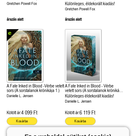
Különleges, éldekorált kiadás!
Gretchen Powell Fox
Gretchen Powell Fox
árazás alatt
árazás alatt
A Fate Inked in Blood -Vérbe vetett
A Fate Inked in Blood - Vérbe
sors (A sorstalanok krónikája 1.)
vetett sors (A sorstalanok krónikája
1.)
Különleges éldekorált kiadás!
Danielle L. Jensen
Danielle L. Jensen
4 099 Ft
6 119 Ft
Kötött ár:
Kötött ár:
Kosárba
Kosárba