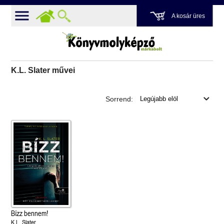
A kosár üres
K.L. Slater művei
Sorrend:
Bízz bennem!
K.L. Slater