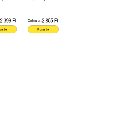
venson, Val
Steven Levenson, Val
Emmich
2 399 Ft
2 855 Ft
Online ár:
sárba
Kosárba