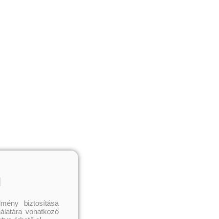
l
mény biztosítása
nálatára vonatkozó