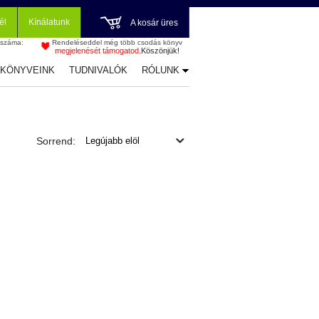
él
Kínálatunk
A kosár üres
 száma:
Rendeléseddel még több csodás könyv
megjelenését támogatod.
Köszönjük!
-KÖNYVEINK
TUDNIVALÓK
RÓLUNK
Sorrend: