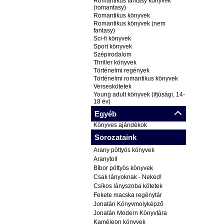
Romantikus fantasy könyvek
(romantasy)
Romantikus könyvek
Romantikus könyvek (nem
fantasy)
Sci-fi könyvek
Sport könyvek
Szépirodalom
Thriller könyvek
Történelmi regények
Történelmi romantikus könyvek
Verseskötetek
Young adult könyvek (ifjúsági, 14-
18 év)
Egyéb
Könyves ajándékok
Sorozataink
Arany pöttyös könyvek
Aranytoll
Bíbor pöttyös könyvek
Csak lányoknak - Neked!
Csíkos lányszoba kötetek
Fekete macska regénytár
Jonatán Könyvmolyképző
Jonatán Modern Könyvtára
Kaméleon könyvek