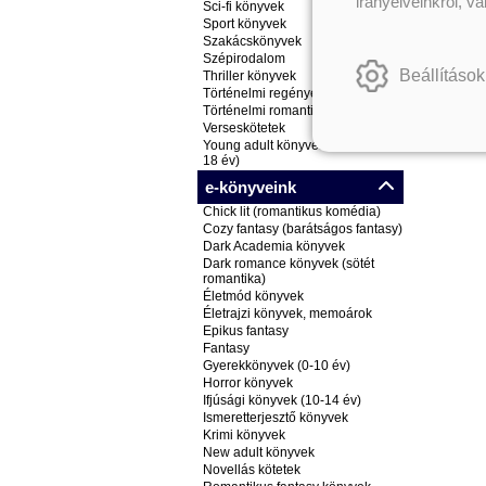
irányelveinkről, v
Sci-fi könyvek
Sport könyvek
Szakácskönyvek
Szépirodalom
Beállítások
Thriller könyvek
Történelmi regények
Történelmi romantikus könyvek
Verseskötetek
Young adult könyvek (ifjúsági, 14-
18 év)
e-könyveink
Chick lit (romantikus komédia)
Cozy fantasy (barátságos fantasy)
Dark Academia könyvek
Dark romance könyvek (sötét
romantika)
Életmód könyvek
Életrajzi könyvek, memoárok
Epikus fantasy
Fantasy
Gyerekkönyvek (0-10 év)
Horror könyvek
Ifjúsági könyvek (10-14 év)
Ismeretterjesztő könyvek
Krimi könyvek
New adult könyvek
Novellás kötetek