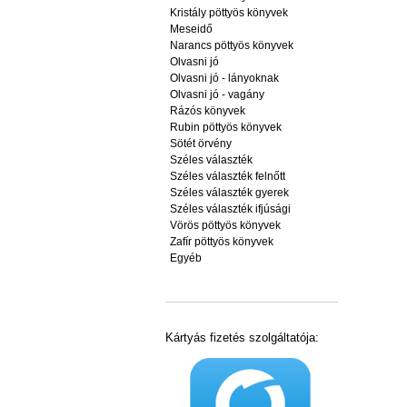
Kristály pöttyös könyvek
Meseidő
Narancs pöttyös könyvek
Olvasni jó
Olvasni jó - lányoknak
Olvasni jó - vagány
Rázós könyvek
Rubin pöttyös könyvek
Sötét örvény
Széles választék
Széles választék felnőtt
Széles választék gyerek
Széles választék ifjúsági
Vörös pöttyös könyvek
Zafír pöttyös könyvek
Egyéb
Kártyás fizetés szolgáltatója: