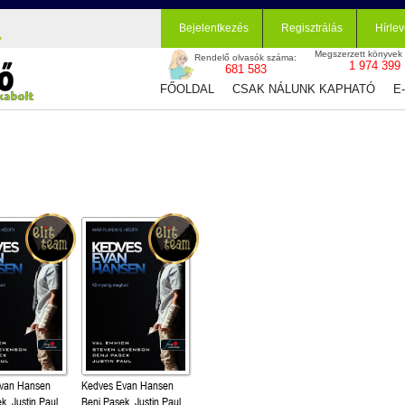
Bejelentkezés
Regisztrálás
Hírlev
Megszerzett könyvek
Rendelő olvasók száma:
1 974 399
681 583
FŐOLDAL
CSAK NÁLUNK KAPHATÓ
E
van Hansen
Kedves Evan Hansen
k, Justin Paul,
Benj Pasek, Justin Paul,