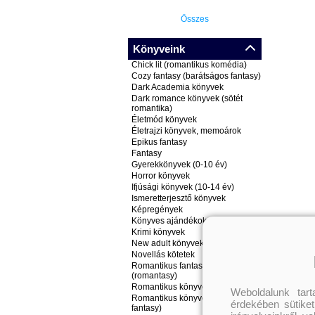
Összes
Könyveink
Chick lit (romantikus komédia)
Cozy fantasy (barátságos fantasy)
Dark Academia könyvek
Dark romance könyvek (sötét
romantika)
Életmód könyvek
Életrajzi könyvek, memoárok
Epikus fantasy
Fantasy
Gyerekkönyvek (0-10 év)
Horror könyvek
Ifjúsági könyvek (10-14 év)
Ismeretterjesztő könyvek
Képregények
Könyves ajándékok
Krimi könyvek
New adult könyvek
Novellás kötetek
Romantikus fantasy könyvek
(romantasy)
Romantikus könyvek
Weboldalunk tar
Romantikus könyvek (nem
érdekében sütiket
fantasy)