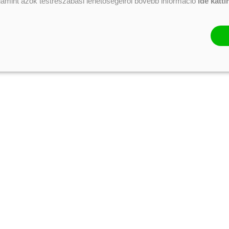
alamint azok testreszabási lehetőségeiről bővebb információ
ide katti