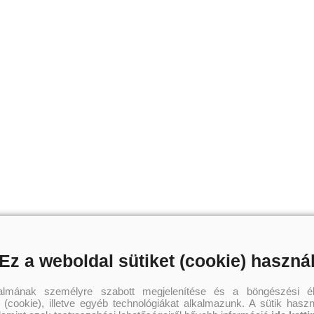
Ez a weboldal sütiket (cookie) haszná
talmának személyre szabott megjelenítése és a böngészési él
 (cookie), illetve egyéb technológiákat alkalmazunk. A sütik hasz