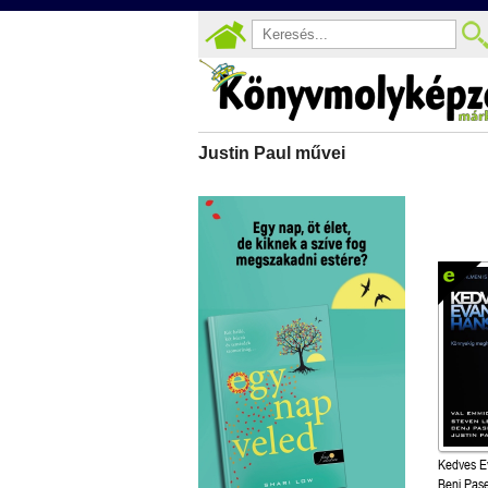
Justin Paul művei
Kedves E
Benj Pase