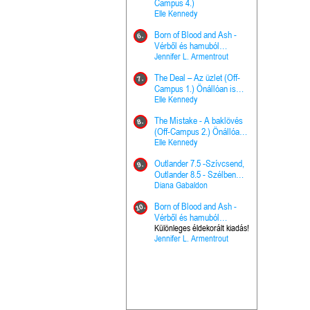
The Princes
Campus 4.)
15.
the Priest - Vallomások: A
Elle Kennedy
Hercegnő, 
Ella Frank
Born of Blood and Ash -
Pap (Vallo
6.
Ashen Thr
Vérből és hamuból
16.
trón (Drago
született (Hús és tűz 4.)
Jennifer L. Armentrout
Különleges 
Marie Nieho
The Deal – Az üzlet (Off-
kiadás!
7.
A téli tücs
Campus 1.) Önállóan is
17.
szövegfeld
olvasható!
Elle Kennedy
munkafüze
Bayné Bojc
The Mistake - A baklövés
8.
From the G
(Off-Campus 2.) Önállóan
18.
nyugalma 
is olvasható!
Elle Kennedy
Krónikák 6.
Kresley Col
Outlander 7.5 -Szívcsend,
9.
Ashen Thr
Outlander 8.5 - Szélben
19.
trón (Drago
sodródó falevél
Diana Gabaldon
Marie Nieho
Born of Blood and Ash -
10.
Outlander 
Vérből és hamuból
20.
Outlander 8
született (Hús és tűz 4.)
Különleges éldekorált kiadás!
Jennifer L. Armentrout
sodródó fal
Diana Gaba