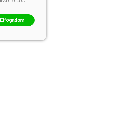
ntva
érhető el.
Elfogadom