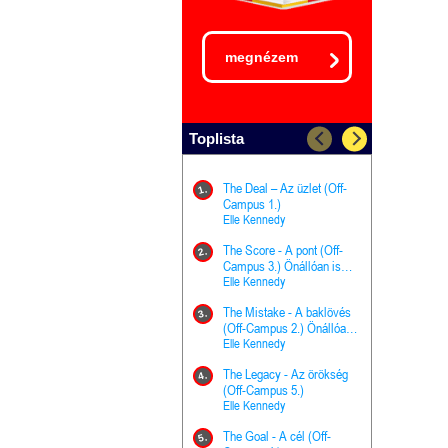
megnézem
Toplista
The Deal – Az üzlet (Off-
The Goal - 
11.
1.
Campus 1.)
Campus 4.)
Elle Kennedy
olvasható!
Elle Kenned
The Score - A pont (Off-
Grace and 
12.
2.
Campus 3.) Önállóan is
Kegyelem é
olvasható!
Elle Kennedy
Előhírnök-tr
Jennifer L.
The Mistake - A baklövés
The Score -
13.
3.
(Off-Campus 2.) Önállóan
Campus 3.
is olvasható!
Elle Kennedy
Különleges é
Elle Kenned
The Legacy - Az örökség
4.
The Cursed
(Off-Campus 5.)
14.
(A csont sz
Elle Kennedy
Harper L. 
The Goal - A cél (Off-
5.