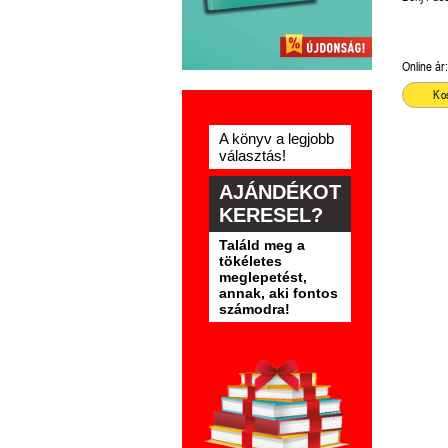
Steven Le
Emmich
Online ár:
Ko
A könyv a legjobb
választás!
AJÁNDÉKOT
KERESEL?
Találd meg a
tökéletes
meglepetést,
annak, aki fontos
számodra!