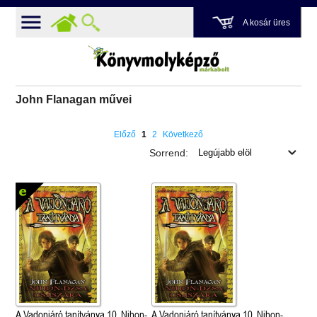
A kosár üres
John Flanagan művei
Előző
1
2
Következő
Sorrend:
A Vadonjáró tanítványa 10. Nihon-
A Vadonjáró tanítványa 10. Nihon-