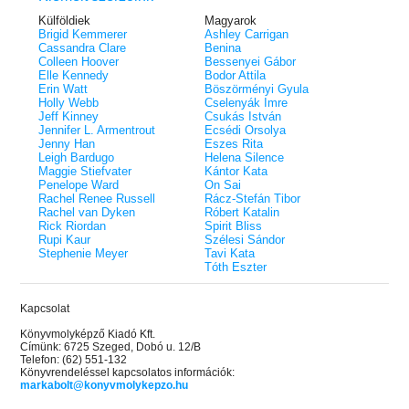
Külföldiek
Magyarok
Brigid Kemmerer
Ashley Carrigan
Cassandra Clare
Benina
Colleen Hoover
Bessenyei Gábor
Elle Kennedy
Bodor Attila
Erin Watt
Böszörményi Gyula
Holly Webb
Cselenyák Imre
Jeff Kinney
Csukás István
Jennifer L. Armentrout
Ecsédi Orsolya
Jenny Han
Eszes Rita
Leigh Bardugo
Helena Silence
Maggie Stiefvater
Kántor Kata
Penelope Ward
On Sai
Rachel Renee Russell
Rácz-Stefán Tibor
Rachel van Dyken
Róbert Katalin
Rick Riordan
Spirit Bliss
Rupi Kaur
Szélesi Sándor
Stephenie Meyer
Tavi Kata
Tóth Eszter
Kapcsolat
Könyvmolyképző Kiadó Kft.
Címünk: 6725 Szeged, Dobó u. 12/B
Telefon: (62) 551-132
Könyvrendeléssel kapcsolatos információk:
markabolt@konyvmolykepzo.hu