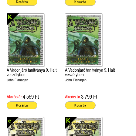
Kosárba
Kosárba
A Vadonjáró tanítványa 9. Halt
A Vadonjáró tanítványa 9. Halt
veszélyben
veszélyben
John Flanagan
John Flanagan
4 559 Ft
3 799 Ft
Akciós ár:
Akciós ár:
Kosárba
Kosárba
 A cél (Off-Campus 4.)
Grace and Glory - Kegyelem és
Bad Girl Reputation -
21.
31.
 olvasható!
dicsőség (Az Előhírnök-trilógia
lány (Avalon Bay 2.)
Különleges éldekorált kiadás!
dy
3.)
Elle Kennedy
Jennifer L. Armentrout