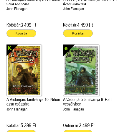
dzsa császára
dzsa császára
John Flanagan
John Flanagan
3 499 Ft
4 499 Ft
Kötött ár:
Kötött ár:
Kosárba
Kosárba
A Vadonjáró tanítványa 10. Nihon-
A Vadonjáró tanítványa 9. Halt
dzsa császára
veszélyben
John Flanagan
John Flanagan
5 399 Ft
3 499 Ft
Kötött ár:
Online ár: