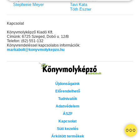
Stephenie Meyer
Tavi Kata
Tóth Eszter
Kapcsolat
Könyvmolyképző Kiadó Kft.
Címünk: 6725 Szeged, Dobó u. 12/B
Telefon: (62) 551-132
Könyvrendeléssel kapcsolatos információk:
markabolt@konyvmolykepzo.hu
Újdonságaink
Előrendelhető
Tudnivalók
Adatvédelem
ÁSZF
Kapcsolat
 A cél (Off-Campus 4.)
Grace and Glory - Kegyelem és
Bad Girl Reputation -
21.
31.
Süti kezelés
 olvasható!
dicsőség (Az Előhírnök-trilógia
lány (Avalon Bay 2.)
Különleges éldekorált kiadás!
dy
3.)
Elle Kennedy
Árkötött termékek
Jennifer L. Armentrout