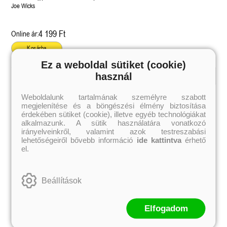
egészséges testért
Joe Wicks
4 199 Ft
Online ár:
Kosárba
Ez a weboldal sütiket (cookie)
használ
Kiemelt szerzőink
Weboldalunk tartalmának személyre szabott
megjelenítése és a böngészési élmény biztosítása
Külföldiek
Magyarok
Brigid Kemmerer
Ashley Carrigan
érdekében sütiket (cookie), illetve egyéb technológiákat
Cassandra Clare
Benina
alkalmazunk. A sütik használatára vonatkozó
Colleen Hoover
Bessenyei Gábor
irányelveinkről, valamint azok testreszabási
Elle Kennedy
Bodor Attila
lehetőségeiről bővebb információ
ide kattintva
érhető
Erin Watt
Böszörményi Gyula
el.
Holly Webb
Cselenyák Imre
Jeff Kinney
Csukás István
Jennifer L. Armentrout
Ecsédi Orsolya
Jenny Han
Eszes Rita
Beállítások
Leigh Bardugo
Helena Silence
Maggie Stiefvater
Kántor Kata
Penelope Ward
On Sai
Rachel Renee Russell
Rácz-Stefán Tibor
Elfogadom
Rachel van Dyken
Róbert Katalin
Rick Riordan
Spirit Bliss
Rupi Kaur
Szélesi Sándor