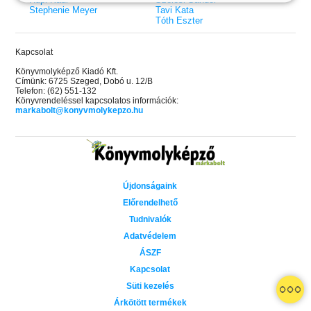
Stephenie Meyer
Tavi Kata
Tóth Eszter
Kapcsolat
Könyvmolyképző Kiadó Kft.
Címünk: 6725 Szeged, Dobó u. 12/B
Telefon: (62) 551-132
Könyvrendeléssel kapcsolatos információk:
markabolt@konyvmolykepzo.hu
Újdonságaink
Előrendelhető
Tudnivalók
Adatvédelem
ÁSZF
Kapcsolat
 A cél (Off-Campus 4.)
Grace and Glory - Kegyelem és
Bad Girl Reputation -
21.
31.
Süti kezelés
 olvasható!
dicsőség (Az Előhírnök-trilógia
lány (Avalon Bay 2.)
Különleges éldekorált kiadás!
dy
3.)
Elle Kennedy
Árkötött termékek
Jennifer L. Armentrout