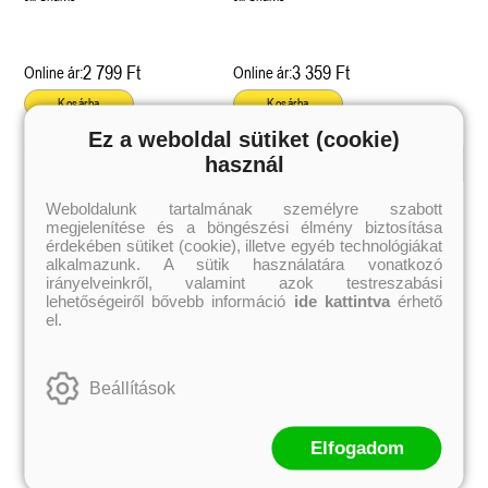
2 799 Ft
3 359 Ft
Online ár:
Online ár:
Kosárba
Kosárba
Ez a weboldal sütiket (cookie)
használ
Kiemelt szerzőink
Weboldalunk tartalmának személyre szabott
megjelenítése és a böngészési élmény biztosítása
Külföldiek
Magyarok
Brigid Kemmerer
Ashley Carrigan
érdekében sütiket (cookie), illetve egyéb technológiákat
Cassandra Clare
Benina
alkalmazunk. A sütik használatára vonatkozó
Colleen Hoover
Bessenyei Gábor
irányelveinkről, valamint azok testreszabási
Elle Kennedy
Bodor Attila
lehetőségeiről bővebb információ
ide kattintva
érhető
Erin Watt
Böszörményi Gyula
el.
Holly Webb
Cselenyák Imre
Jeff Kinney
Csukás István
Jennifer L. Armentrout
Ecsédi Orsolya
Jenny Han
Eszes Rita
Beállítások
Leigh Bardugo
Helena Silence
Maggie Stiefvater
Kántor Kata
Penelope Ward
On Sai
Rachel Renee Russell
Rácz-Stefán Tibor
Elfogadom
Rachel van Dyken
Róbert Katalin
Rick Riordan
Spirit Bliss
Rupi Kaur
Szélesi Sándor