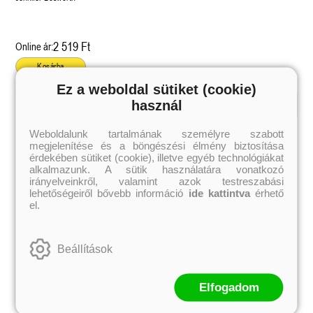
2 519 Ft
Online ár:
Kosárba
Ez a weboldal sütiket (cookie)
használ
Kiemelt szerzőink
Weboldalunk tartalmának személyre szabott
megjelenítése és a böngészési élmény biztosítása
Külföldiek
Magyarok
Brigid Kemmerer
Ashley Carrigan
érdekében sütiket (cookie), illetve egyéb technológiákat
Cassandra Clare
Benina
alkalmazunk. A sütik használatára vonatkozó
Colleen Hoover
Bessenyei Gábor
irányelveinkről, valamint azok testreszabási
Elle Kennedy
Bodor Attila
lehetőségeiről bővebb információ
ide kattintva
érhető
Erin Watt
Böszörményi Gyula
el.
Holly Webb
Cselenyák Imre
Jeff Kinney
Csukás István
Jennifer L. Armentrout
Ecsédi Orsolya
Jenny Han
Eszes Rita
Beállítások
Leigh Bardugo
Helena Silence
Maggie Stiefvater
Kántor Kata
Penelope Ward
On Sai
Rachel Renee Russell
Rácz-Stefán Tibor
Elfogadom
Rachel van Dyken
Róbert Katalin
Rick Riordan
Spirit Bliss
Rupi Kaur
Szélesi Sándor