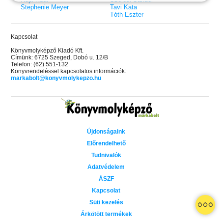
Stephenie Meyer
Tavi Kata
Tóth Eszter
Kapcsolat
Könyvmolyképző Kiadó Kft.
Címünk: 6725 Szeged, Dobó u. 12/B
Telefon: (62) 551-132
Könyvrendeléssel kapcsolatos információk:
markabolt@konyvmolykepzo.hu
Újdonságaink
Előrendelhető
Tudnivalók
Adatvédelem
ÁSZF
Kapcsolat
 A cél (Off-Campus 4.)
Grace and Glory - Kegyelem és
Bad Girl Reputation -
21.
31.
Süti kezelés
 olvasható!
dicsőség (Az Előhírnök-trilógia
lány (Avalon Bay 2.)
Különleges éldekorált kiadás!
dy
3.)
Elle Kennedy
Árkötött termékek
Jennifer L. Armentrout