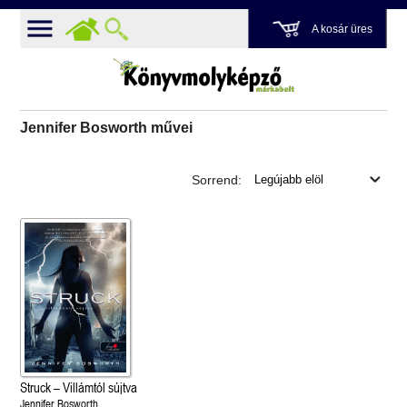
A kosár üres
Jennifer Bosworth művei
Sorrend:
Struck – Villámtól sújtva
Jennifer Bosworth