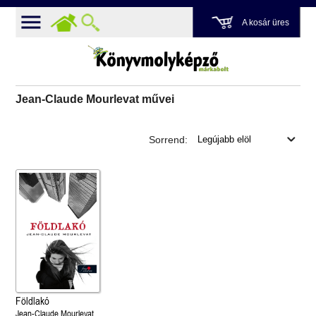
A kosár üres
Jean-Claude Mourlevat művei
Sorrend:
Földlakó
Jean-Claude Mourlevat