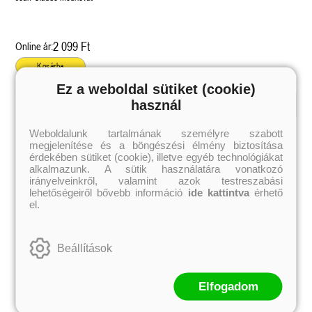
2 099 Ft
Online ár:
Kosárba
Ez a weboldal sütiket (cookie)
használ
Kiemelt szerzőink
Weboldalunk tartalmának személyre szabott
megjelenítése és a böngészési élmény biztosítása
Külföldiek
Magyarok
Brigid Kemmerer
Ashley Carrigan
érdekében sütiket (cookie), illetve egyéb technológiákat
Cassandra Clare
Benina
alkalmazunk. A sütik használatára vonatkozó
Colleen Hoover
Bessenyei Gábor
irányelveinkről, valamint azok testreszabási
Elle Kennedy
Bodor Attila
lehetőségeiről bővebb információ
ide kattintva
érhető
Erin Watt
Böszörményi Gyula
el.
Holly Webb
Cselenyák Imre
Jeff Kinney
Csukás István
Jennifer L. Armentrout
Ecsédi Orsolya
Jenny Han
Eszes Rita
Beállítások
Leigh Bardugo
Helena Silence
Maggie Stiefvater
Kántor Kata
Penelope Ward
On Sai
Rachel Renee Russell
Rácz-Stefán Tibor
Elfogadom
Rachel van Dyken
Róbert Katalin
Rick Riordan
Spirit Bliss
Rupi Kaur
Szélesi Sándor