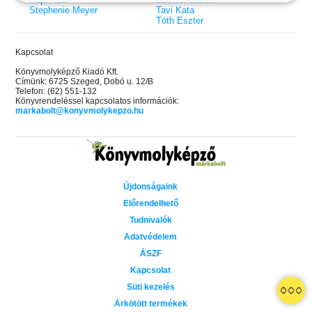
Stephenie Meyer
Tavi Kata
Tóth Eszter
Kapcsolat
Könyvmolyképző Kiadó Kft.
Címünk: 6725 Szeged, Dobó u. 12/B
Telefon: (62) 551-132
Könyvrendeléssel kapcsolatos információk:
markabolt@konyvmolykepzo.hu
Újdonságaink
Előrendelhető
Tudnivalók
Adatvédelem
ÁSZF
Kapcsolat
 A cél (Off-Campus 4.)
Grace and Glory - Kegyelem és
Bad Girl Reputation -
21.
31.
Süti kezelés
 olvasható!
dicsőség (Az Előhírnök-trilógia
lány (Avalon Bay 2.)
Különleges éldekorált kiadás!
dy
3.)
Elle Kennedy
Árkötött termékek
Jennifer L. Armentrout