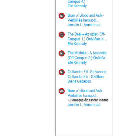
The Princes
Campus 4.)
15.
the Priest - Vallomások: A
Elle Kennedy
Hercegnő, 
Ella Frank
Born of Blood and Ash -
Pap (Vallo
6.
Ashen Thr
Vérből és hamuból
16.
trón (Drago
született (Hús és tűz 4.)
Jennifer L. Armentrout
Különleges 
Marie Nieho
The Deal – Az üzlet (Off-
kiadás!
7.
A téli tücs
Campus 1.) Önállóan is
17.
szövegfeld
olvasható!
Elle Kennedy
munkafüze
Bayné Bojc
The Mistake - A baklövés
8.
From the G
(Off-Campus 2.) Önállóan
18.
nyugalma 
is olvasható!
Elle Kennedy
Krónikák 6.
Kresley Col
Outlander 7.5 -Szívcsend,
9.
Ashen Thr
Outlander 8.5 - Szélben
19.
trón (Drago
sodródó falevél
Diana Gabaldon
Marie Nieho
Born of Blood and Ash -
10.
Outlander 
Vérből és hamuból
20.
Outlander 8
született (Hús és tűz 4.)
Különleges éldekorált kiadás!
Jennifer L. Armentrout
sodródó fal
Diana Gaba