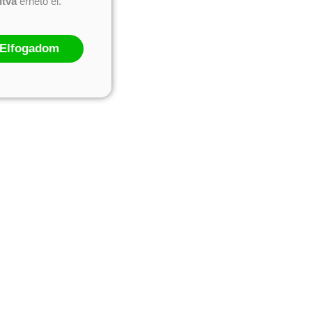
ntva
érhető el.
Elfogadom