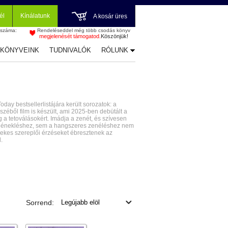
él
Kínálatunk
A kosár üres
 száma:
Rendeléseddel még több csodás könyv
megjelenését támogatod.
Köszönjük!
-KÖNYVEINK
TUDNIVALÓK
RÓLUNK
ay bestsellerlistájára került sorozatok: a
zéből film is készült, ami 2025-ben debütált a
 a tetoválásokért. Imádja a zenét, és szívesen
az énekléshez, sem a hangszeres zenéléshez nem
rdekes szereplői érzéseket ébresztenek az
.
Sorrend: