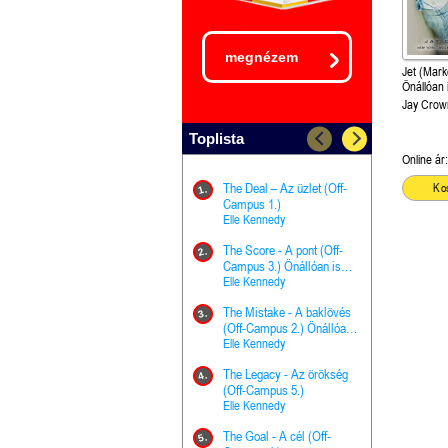
megnézem
Jet (Mark
Önállóan 
Jay Crow
Toplista
Online ár:
The Deal – Az üzlet (Off-
The Goal - 
Ko
11.
1.
Campus 1.)
Campus 4.)
Elle Kennedy
olvasható!
Elle Kenned
The Score - A pont (Off-
Grace and 
12.
2.
Campus 3.) Önállóan is
Kegyelem é
olvasható!
Elle Kennedy
Előhírnök-tr
Jennifer L.
The Mistake - A baklövés
The Score -
13.
3.
(Off-Campus 2.) Önállóan
Campus 3.
is olvasható!
Elle Kennedy
Különleges é
Elle Kenned
The Legacy - Az örökség
4.
The Cursed
(Off-Campus 5.)
14.
(A csont sz
Elle Kennedy
Harper L. 
The Goal - A cél (Off-
5.