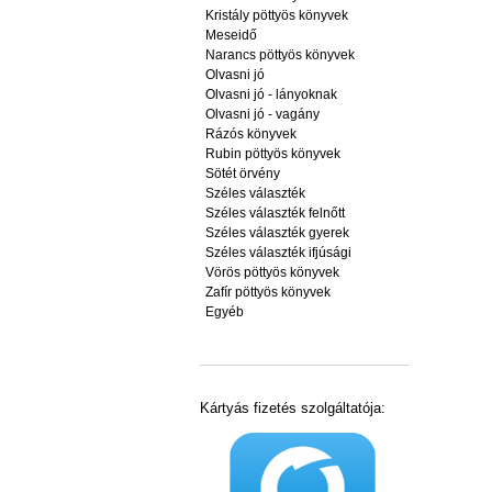
Kristály pöttyös könyvek
Meseidő
Narancs pöttyös könyvek
Olvasni jó
Olvasni jó - lányoknak
Olvasni jó - vagány
Rázós könyvek
Rubin pöttyös könyvek
Sötét örvény
Széles választék
Széles választék felnőtt
Széles választék gyerek
Széles választék ifjúsági
Vörös pöttyös könyvek
Zafír pöttyös könyvek
Egyéb
Kártyás fizetés szolgáltatója: