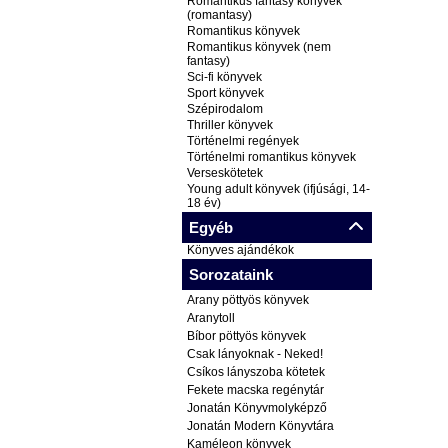
Romantikus fantasy könyvek
(romantasy)
Romantikus könyvek
Romantikus könyvek (nem
fantasy)
Sci-fi könyvek
Sport könyvek
Szépirodalom
Thriller könyvek
Történelmi regények
Történelmi romantikus könyvek
Verseskötetek
Young adult könyvek (ifjúsági, 14-
18 év)
Egyéb
Könyves ajándékok
Sorozataink
Arany pöttyös könyvek
Aranytoll
Bíbor pöttyös könyvek
Csak lányoknak - Neked!
Csíkos lányszoba kötetek
Fekete macska regénytár
Jonatán Könyvmolyképző
Jonatán Modern Könyvtára
Kaméleon könyvek