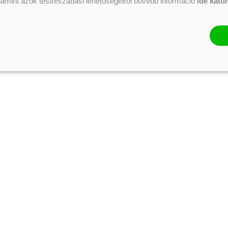
alamint azok testreszabási lehetőségeiről bővebb információ
ide katti