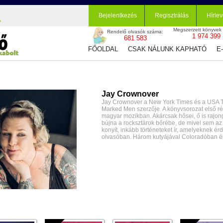
Bejelentkezés
Regisztrálás
Hírlev
Megszerzett könyvek
Rendelő olvasók száma:
1 974 399
681 583
FŐOLDAL
CSAK NÁLUNK KAPHATÓ
E
Jay Crownover
Jay Crownover a New York Times és a USA Tod
Marked Men szerzője. A könyvsorozat első rés
magyar mozikban. Akárcsak hősei, ő is rajong
bújna a rocksztárok bőrébe, de mivel sem 
konyít, inkább történeteket ír, amelyeknek é
olvasóban. Három kutyájával Coloradóban él