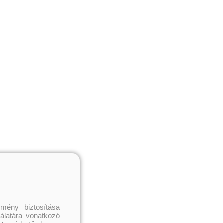
l
mény biztosítása
nálatára vonatkozó