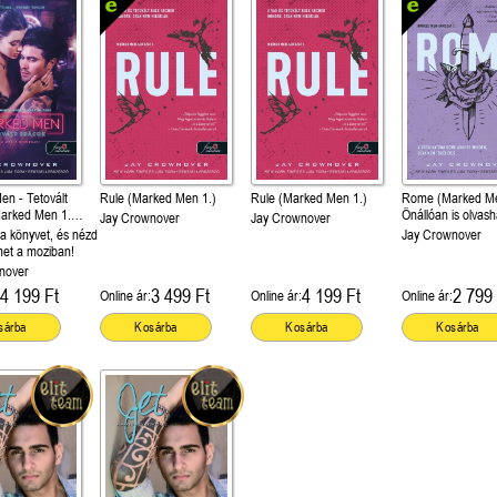
n - Tetovált
Rule (Marked Men 1.)
Rule (Marked Men 1.)
Rome (Marked Me
Marked Men 1.
Önállóan is olvash
Jay Crownover
Jay Crownover
 a könyvet, és nézd
Jay Crownover
met a moziban!
nover
4 199 Ft
3 499 Ft
4 199 Ft
2 799 
Online ár:
Online ár:
Online ár:
sárba
Kosárba
Kosárba
Kosárba