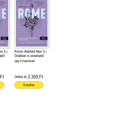
n 3.)
Rome (Marked Men 3.)
ató!
Önállóan is olvasható!
Jay Crownover
Ft
3 359 Ft
Online ár:
Kosárba