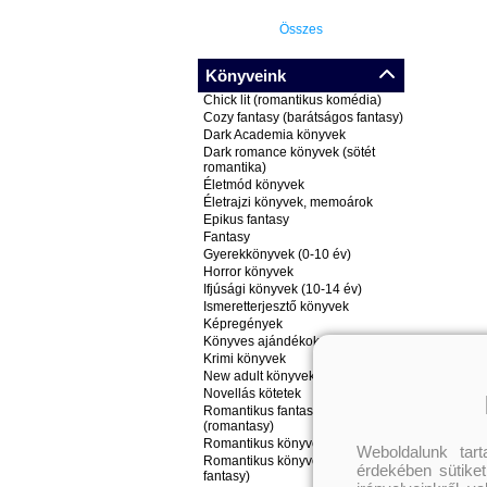
Összes
Könyveink
Chick lit (romantikus komédia)
Cozy fantasy (barátságos fantasy)
Dark Academia könyvek
Dark romance könyvek (sötét
romantika)
Életmód könyvek
Életrajzi könyvek, memoárok
Epikus fantasy
Fantasy
Gyerekkönyvek (0-10 év)
Horror könyvek
Ifjúsági könyvek (10-14 év)
Ismeretterjesztő könyvek
Képregények
Könyves ajándékok
Krimi könyvek
New adult könyvek
Novellás kötetek
Romantikus fantasy könyvek
(romantasy)
Romantikus könyvek
Weboldalunk tar
Romantikus könyvek (nem
érdekében sütiket
fantasy)