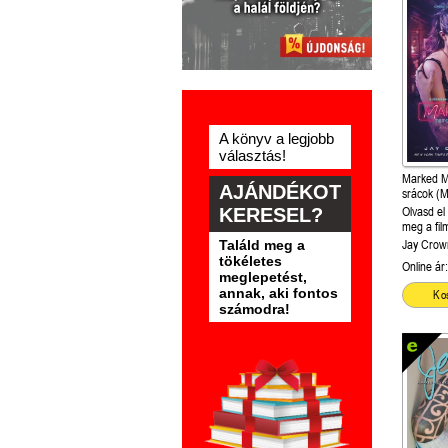
A könyv a legjobb
választás!
Marked Me
AJÁNDÉKOT
srácok (
Rule)
KERESEL?
Olvasd el
meg a fil
Találd meg a
Jay Crow
tökéletes
Online ár:
meglepetést,
annak, aki fontos
Ko
számodra!