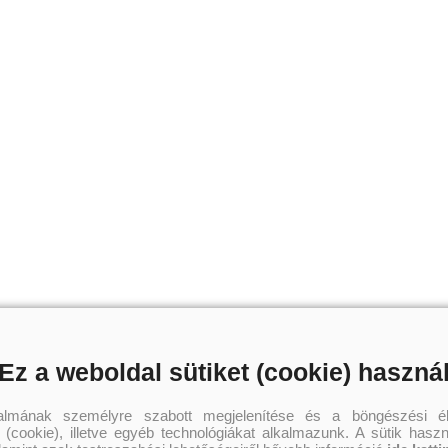
Ez a weboldal sütiket (cookie) haszná
talmának személyre szabott megjelenítése és a böngészési él
 (cookie), illetve egyéb technológiákat alkalmazunk. A sütik hasz