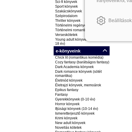
irányelveinkről, v
Sci-fi könyvek
Sport könyvek
Szakácskönyvek
Szépirodalom
Beállítások
Thriller könyvek
Történelmi regények
Történelmi romantikus könyvek
Verseskötetek
Young adult könyvek (ifjúsági, 14-
18 év)
e-könyveink
Chick lit (romantikus komédia)
Cozy fantasy (barátságos fantasy)
Dark Academia könyvek
Dark romance könyvek (sötét
romantika)
Életmód könyvek
Életrajzi könyvek, memoárok
Epikus fantasy
Fantasy
Gyerekkönyvek (0-10 év)
Horror könyvek
Ifjúsági könyvek (10-14 év)
Ismeretterjesztő könyvek
Krimi könyvek
New adult könyvek
Novellás kötetek