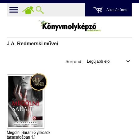
A kosár üres
J.A. Redmerski művei
Sorrend:
Megölni Sarait (Gyilkosok
társaságában 1.)