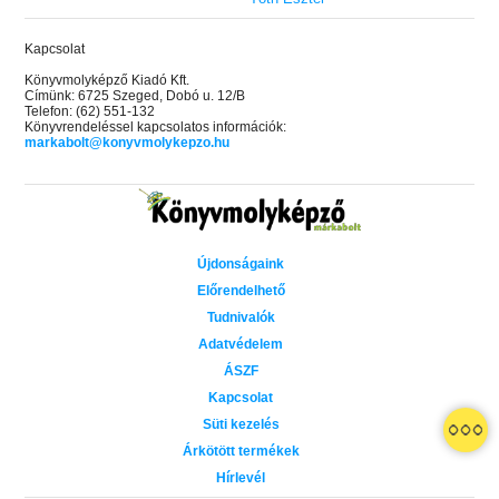
Kapcsolat
Könyvmolyképző Kiadó Kft.
Címünk: 6725 Szeged, Dobó u. 12/B
Telefon: (62) 551-132
Könyvrendeléssel kapcsolatos információk:
markabolt@konyvmolykepzo.hu
Újdonságaink
Előrendelhető
Tudnivalók
Adatvédelem
ÁSZF
Kapcsolat
Süti kezelés
 A cél (Off-Campus 4.)
Grace and Glory - Kegyelem és
Bad Girl Reputation -
21.
31.
Árkötött termékek
 olvasható!
dicsőség (Az Előhírnök-trilógia
lány (Avalon Bay 2.)
Hírlevél
Különleges éldekorált kiadás!
dy
3.)
Elle Kennedy
Jennifer L. Armentrout