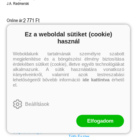
J.A. Redmerski
2 771 Ft
Online ár:
Ez a weboldal sütiket (cookie)
használ
Kiemelt szerzőink
Weboldalunk tartalmának személyre szabott
Külföldiek
Magyarok
megjelenítése és a böngészési élmény biztosítása
Brigid Kemmerer
Ashley Carrigan
Cassandra Clare
Benina
érdekében sütiket (cookie), illetve egyéb technológiákat
Colleen Hoover
Bessenyei Gábor
alkalmazunk. A sütik használatára vonatkozó
Elle Kennedy
Bodor Attila
irányelveinkről, valamint azok testreszabási
Erin Watt
Böszörményi Gyula
lehetőségeiről bővebb információ
ide kattintva
érhető
Holly Webb
Cselenyák Imre
el.
Jeff Kinney
Csukás István
Jennifer L. Armentrout
Ecsédi Orsolya
Jenny Han
Eszes Rita
Leigh Bardugo
Helena Silence
Beállítások
Maggie Stiefvater
Kántor Kata
Penelope Ward
On Sai
Rachel Renee Russell
Rácz-Stefán Tibor
Rachel van Dyken
Róbert Katalin
Elfogadom
Rick Riordan
Spirit Bliss
Rupi Kaur
Szélesi Sándor
Stephenie Meyer
Tavi Kata
Tóth Eszter