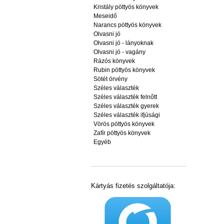
Kristály pöttyös könyvek
Meseidő
Narancs pöttyös könyvek
Olvasni jó
Olvasni jó - lányoknak
Olvasni jó - vagány
Rázós könyvek
Rubin pöttyös könyvek
Sötét örvény
Széles választék
Széles választék felnőtt
Széles választék gyerek
Széles választék ifjúsági
Vörös pöttyös könyvek
Zafír pöttyös könyvek
Egyéb
Kártyás fizetés szolgáltatója: