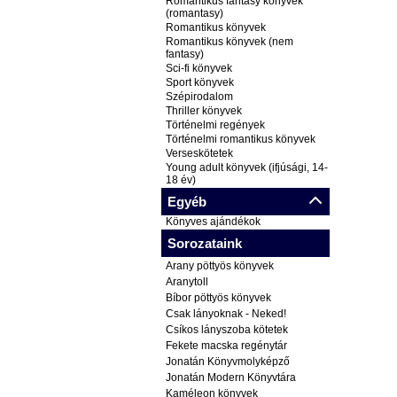
Romantikus fantasy könyvek
(romantasy)
Romantikus könyvek
Romantikus könyvek (nem
fantasy)
Sci-fi könyvek
Sport könyvek
Szépirodalom
Thriller könyvek
Történelmi regények
Történelmi romantikus könyvek
Verseskötetek
Young adult könyvek (ifjúsági, 14-
18 év)
Egyéb
Könyves ajándékok
Sorozataink
Arany pöttyös könyvek
Aranytoll
Bíbor pöttyös könyvek
Csak lányoknak - Neked!
Csíkos lányszoba kötetek
Fekete macska regénytár
Jonatán Könyvmolyképző
Jonatán Modern Könyvtára
Kaméleon könyvek