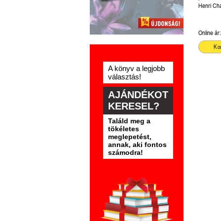
Henri Cha
Online ár:
Ko
A könyv a legjobb
választás!
AJÁNDÉKOT
KERESEL?
Találd meg a
tökéletes
meglepetést,
annak, aki fontos
számodra!