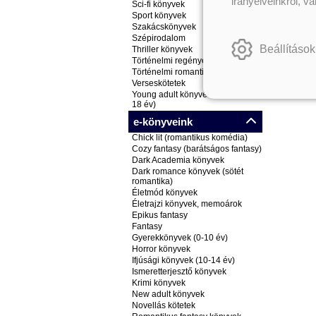
irányelveinkről, v
Sci-fi könyvek
Sport könyvek
Szakácskönyvek
Szépirodalom
Beállítások
Thriller könyvek
Történelmi regények
Történelmi romantikus könyvek
Verseskötetek
Young adult könyvek (ifjúsági, 14-
18 év)
e-könyveink
Chick lit (romantikus komédia)
Cozy fantasy (barátságos fantasy)
Dark Academia könyvek
Dark romance könyvek (sötét
romantika)
Életmód könyvek
Életrajzi könyvek, memoárok
Epikus fantasy
Fantasy
Gyerekkönyvek (0-10 év)
Horror könyvek
Ifjúsági könyvek (10-14 év)
Ismeretterjesztő könyvek
Krimi könyvek
New adult könyvek
Novellás kötetek