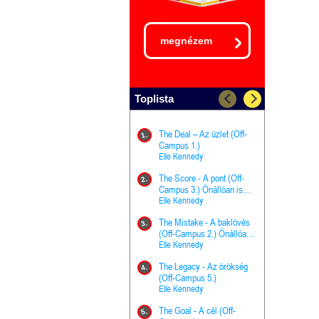
megnézem
Toplista
The Deal – Az üzlet (Off-
The Goal - 
11.
1.
Campus 1.)
Campus 4.)
Elle Kennedy
olvasható!
Elle Kenned
The Score - A pont (Off-
Grace and 
12.
2.
Campus 3.) Önállóan is
Kegyelem é
olvasható!
Elle Kennedy
Előhírnök-tr
Jennifer L.
The Mistake - A baklövés
The Score -
13.
3.
(Off-Campus 2.) Önállóan
Campus 3.
is olvasható!
Elle Kennedy
Különleges é
Elle Kenned
The Legacy - Az örökség
4.
The Cursed
(Off-Campus 5.)
14.
(A csont sz
Elle Kennedy
Harper L. 
The Goal - A cél (Off-
5.