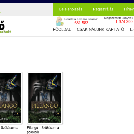
Bejelentkezés
Regisztrálás
Hírlev
Megszerzett könyvek
Rendelő olvasók száma:
1 974 399
681 583
FŐOLDAL
CSAK NÁLUNK KAPHATÓ
E
– Szökésem a
Pillangó – Szökésem a
pokolból