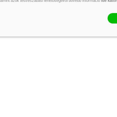
alamint azok testreszabási lehetőségeiről bővebb információ
ide katti