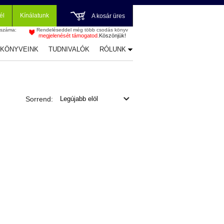
él
Kínálatunk
A kosár üres
 száma:
Rendeléseddel még több csodás könyv
megjelenését támogatod.
Köszönjük!
-KÖNYVEINK
TUDNIVALÓK
RÓLUNK
Sorrend: