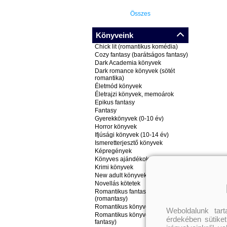
Összes
Könyveink
Chick lit (romantikus komédia)
Cozy fantasy (barátságos fantasy)
Dark Academia könyvek
Dark romance könyvek (sötét
romantika)
Életmód könyvek
Életrajzi könyvek, memoárok
Epikus fantasy
Fantasy
Gyerekkönyvek (0-10 év)
Horror könyvek
Ifjúsági könyvek (10-14 év)
Ismeretterjesztő könyvek
Képregények
Könyves ajándékok
Krimi könyvek
New adult könyvek
Novellás kötetek
Romantikus fantasy könyvek
(romantasy)
Romantikus könyvek
Weboldalunk tar
Romantikus könyvek (nem
érdekében sütiket
fantasy)