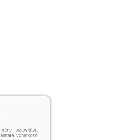
l
mény biztosítása
nálatára vonatkozó