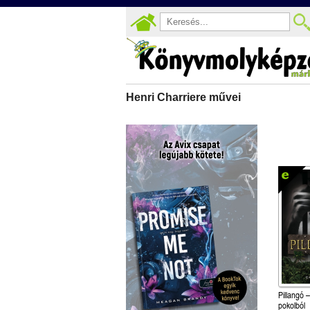
Henri Charriere művei
Pillangó 
pokolból