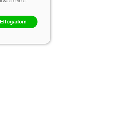
ntva
érhető el.
Elfogadom