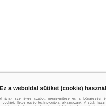
Ez a weboldal sütiket (cookie) haszná
talmának személyre szabott megjelenítése és a böngészési él
 (cookie), illetve egyéb technológiákat alkalmazunk. A sütik hasz