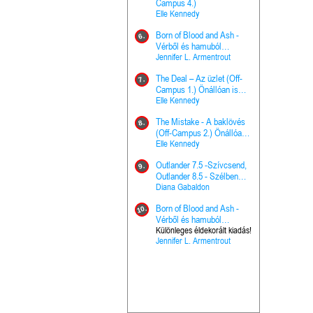
The Princes
Campus 4.)
15.
the Priest - Vallomások: A
Elle Kennedy
Hercegnő, 
Ella Frank
Born of Blood and Ash -
Pap (Vallo
6.
Ashen Thr
Vérből és hamuból
16.
trón (Drago
született (Hús és tűz 4.)
Jennifer L. Armentrout
Különleges 
Marie Nieho
The Deal – Az üzlet (Off-
kiadás!
7.
A téli tücs
Campus 1.) Önállóan is
17.
szövegfeld
olvasható!
Elle Kennedy
munkafüze
Bayné Bojc
The Mistake - A baklövés
8.
From the G
(Off-Campus 2.) Önállóan
18.
nyugalma 
is olvasható!
Elle Kennedy
Krónikák 6.
Kresley Col
Outlander 7.5 -Szívcsend,
9.
Ashen Thr
Outlander 8.5 - Szélben
19.
trón (Drago
sodródó falevél
Diana Gabaldon
Marie Nieho
Born of Blood and Ash -
10.
Outlander 
Vérből és hamuból
20.
Outlander 8
született (Hús és tűz 4.)
Különleges éldekorált kiadás!
Jennifer L. Armentrout
sodródó fal
Diana Gaba