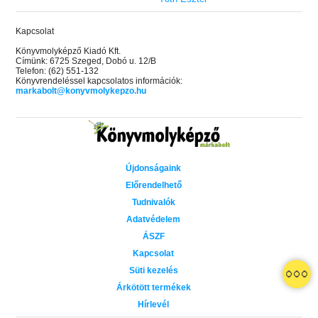
Kapcsolat
Könyvmolyképző Kiadó Kft.
Címünk: 6725 Szeged, Dobó u. 12/B
Telefon: (62) 551-132
Könyvrendeléssel kapcsolatos információk:
markabolt@konyvmolykepzo.hu
Újdonságaink
Előrendelhető
Tudnivalók
Adatvédelem
ÁSZF
Kapcsolat
Süti kezelés
 A cél (Off-Campus 4.)
Grace and Glory - Kegyelem és
Bad Girl Reputation -
21.
31.
Árkötött termékek
 olvasható!
dicsőség (Az Előhírnök-trilógia
lány (Avalon Bay 2.)
Hírlevél
Különleges éldekorált kiadás!
dy
3.)
Elle Kennedy
Jennifer L. Armentrout