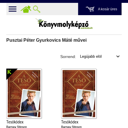
A kosár üres
Pusztai Péter Gyurkovics Máté művei
Sorrend:
Tesókódex
Tesókódex
Barney Stinson
Barney Stinson