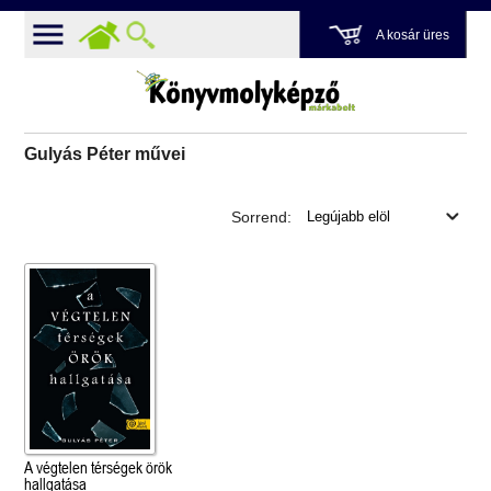
A kosár üres
Gulyás Péter művei
Sorrend:
A végtelen térségek örök
hallgatása