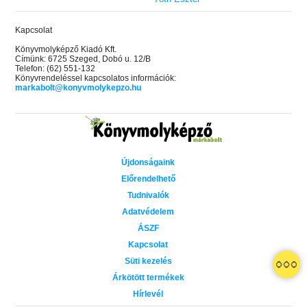
Kapcsolat
Könyvmolyképző Kiadó Kft.
Címünk: 6725 Szeged, Dobó u. 12/B
Telefon: (62) 551-132
Könyvrendeléssel kapcsolatos információk:
markabolt@konyvmolykepzo.hu
Újdonságaink
Előrendelhető
Tudnivalók
Adatvédelem
ÁSZF
Kapcsolat
Süti kezelés
 A cél (Off-Campus 4.)
Grace and Glory - Kegyelem és
Bad Girl Reputation -
21.
31.
Árkötött termékek
 olvasható!
dicsőség (Az Előhírnök-trilógia
lány (Avalon Bay 2.)
Hírlevél
Különleges éldekorált kiadás!
dy
3.)
Elle Kennedy
Jennifer L. Armentrout