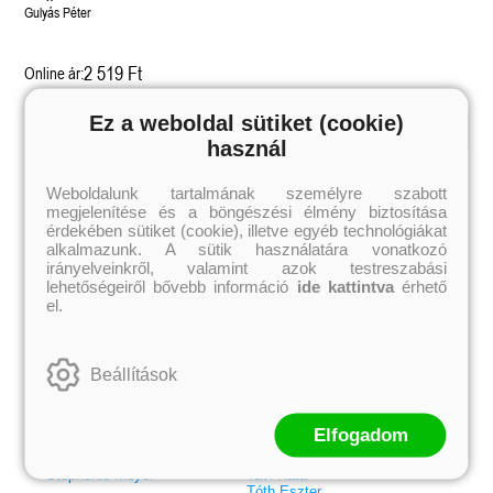
Gulyás Péter
2 519 Ft
Online ár:
Ez a weboldal sütiket (cookie)
használ
Kiemelt szerzőink
Weboldalunk tartalmának személyre szabott
Külföldiek
Magyarok
megjelenítése és a böngészési élmény biztosítása
Brigid Kemmerer
Ashley Carrigan
Cassandra Clare
Benina
érdekében sütiket (cookie), illetve egyéb technológiákat
Colleen Hoover
Bessenyei Gábor
alkalmazunk. A sütik használatára vonatkozó
Elle Kennedy
Bodor Attila
irányelveinkről, valamint azok testreszabási
Erin Watt
Böszörményi Gyula
lehetőségeiről bővebb információ
ide kattintva
érhető
Holly Webb
Cselenyák Imre
el.
Jeff Kinney
Csukás István
Jennifer L. Armentrout
Ecsédi Orsolya
Jenny Han
Eszes Rita
Leigh Bardugo
Helena Silence
Beállítások
Maggie Stiefvater
Kántor Kata
Penelope Ward
On Sai
Rachel Renee Russell
Rácz-Stefán Tibor
Rachel van Dyken
Róbert Katalin
Elfogadom
Rick Riordan
Spirit Bliss
Rupi Kaur
Szélesi Sándor
Stephenie Meyer
Tavi Kata
Tóth Eszter