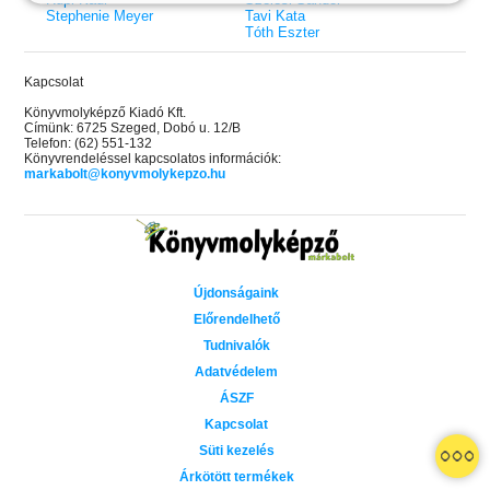
Stephenie Meyer
Tavi Kata
Tóth Eszter
Kapcsolat
Könyvmolyképző Kiadó Kft.
Címünk: 6725 Szeged, Dobó u. 12/B
Telefon: (62) 551-132
Könyvrendeléssel kapcsolatos információk:
markabolt@konyvmolykepzo.hu
Újdonságaink
Előrendelhető
Tudnivalók
Adatvédelem
ÁSZF
Kapcsolat
 A cél (Off-Campus 4.)
Grace and Glory - Kegyelem és
Bad Girl Reputation -
21.
31.
Süti kezelés
 olvasható!
dicsőség (Az Előhírnök-trilógia
lány (Avalon Bay 2.)
Különleges éldekorált kiadás!
dy
3.)
Elle Kennedy
Árkötött termékek
Jennifer L. Armentrout