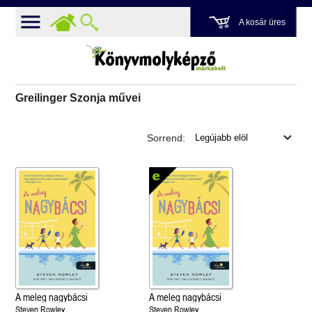
A kosár üres
Greilinger Szonja művei
Sorrend:
A meleg nagybácsi
A meleg nagybácsi
Steven Rowley
Steven Rowley