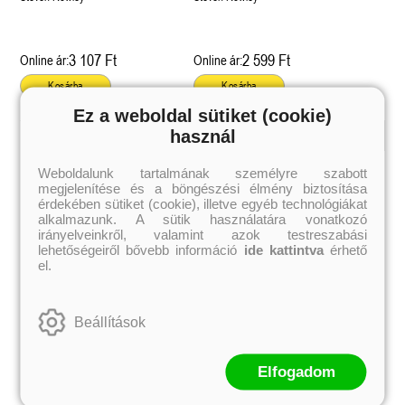
3 107 Ft
2 599 Ft
Online ár:
Online ár:
Kosárba
Kosárba
Ez a weboldal sütiket (cookie)
használ
Kiemelt szerzőink
Weboldalunk tartalmának személyre szabott
megjelenítése és a böngészési élmény biztosítása
Külföldiek
Magyarok
Brigid Kemmerer
Ashley Carrigan
érdekében sütiket (cookie), illetve egyéb technológiákat
Cassandra Clare
Benina
alkalmazunk. A sütik használatára vonatkozó
Colleen Hoover
Bessenyei Gábor
irányelveinkről, valamint azok testreszabási
Elle Kennedy
Bodor Attila
lehetőségeiről bővebb információ
ide kattintva
érhető
Erin Watt
Böszörményi Gyula
el.
Holly Webb
Cselenyák Imre
Jeff Kinney
Csukás István
Jennifer L. Armentrout
Ecsédi Orsolya
Jenny Han
Eszes Rita
Beállítások
Leigh Bardugo
Helena Silence
Maggie Stiefvater
Kántor Kata
Penelope Ward
On Sai
Rachel Renee Russell
Rácz-Stefán Tibor
Elfogadom
Rachel van Dyken
Róbert Katalin
Rick Riordan
Spirit Bliss
Rupi Kaur
Szélesi Sándor