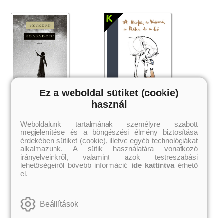
Ez a weboldal sütiket (cookie)
használ
Szeresd szabadon!
A Kisfiú, a Vakond, a Róka és a Ló
Atticus
Charlie Mackesy
Weboldalunk tartalmának személyre szabott
megjelenítése és a böngészési élmény biztosítása
érdekében sütiket (cookie), illetve egyéb technológiákat
2 855 Ft
5 039 Ft
Online ár:
Online ár:
alkalmazunk. A sütik használatára vonatkozó
irányelveinkről, valamint azok testreszabási
Kosárba
Kosárba
lehetőségeiről bővebb információ
ide kattintva
érhető
el.
 A cél (Off-Campus 4.)
Grace and Glory - Kegyelem és
Bad Girl Reputation -
21.
31.
 olvasható!
dicsőség (Az Előhírnök-trilógia
lány (Avalon Bay 2.)
Beállítások
Különleges éldekorált kiadás!
dy
3.)
Elle Kennedy
Jennifer L. Armentrout