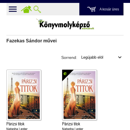
A kosár üres
Fazekas Sándor művei
Sorrend:
Párizsi titok
Párizsi titok
Natasha Lester
Natasha Lester