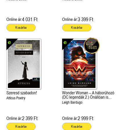
4 031 Ft
3 399 Ft
Online ár:
Online ár:
Kosárba
Kosárba
Szeresd szabadon!
Wonder Woman – A háborúhozó
(DC legendák 2.) Önállóan is
Atticus Poetry
olvasható!
Leigh Bardugo
2 399 Ft
2 999 Ft
Online ár:
Online ár:
Kosárba
Kosárba