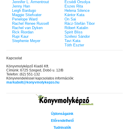
éldekorált kiadás!
38.
Jennifer L. Armentrout
Ecsédi Orsolya
Tolvajok és a káosz k
ne - Hamvadó trón
Jenny Han
Eszes Rita
Rebel (A Renegátok 3.)
(Sors és tűz 3.)
K. A. Tucker
nd 2.)
29.
Leigh Bardugo
Helena Silence
Rebecca Yarros
ff
Maggie Stiefvater
Kántor Kata
Fire In You - Benned 
39.
Penelope Ward
On Sai
A Court of Silver Flames – Ezüst
(Várok rád 6.)
7.5 -Szívcsend,
30.
Rachel Renee Russell
Rácz-Stefán Tibor
lángok udvara (Tüskék és rózsák
Jennifer L. Armentrout
8.5 - Szélben sodródó
Rachel van Dyken
Róbert Katalin
Különleges éldekorált kiadás! -
udvara 5.)
ldon
Rick Riordan
Spirit Bliss
Javított kiadás
A Queen of Thieves a
40.
Rupi Kaur
Szélesi Sándor
Sarah J. Maas
Tolvajok és a káosz k
Stephenie Meyer
Tavi Kata
Különleges éldekorá
(Sors és tűz 3.)
Tóth Eszter
K. A. Tucker
Kapcsolat
Könyvmolyképző Kiadó Kft.
Címünk: 6725 Szeged, Dobó u. 12/B
Telefon: (62) 551-132
Könyvrendeléssel kapcsolatos információk:
markabolt@konyvmolykepzo.hu
Újdonságaink
Előrendelhető
Tudnivalók