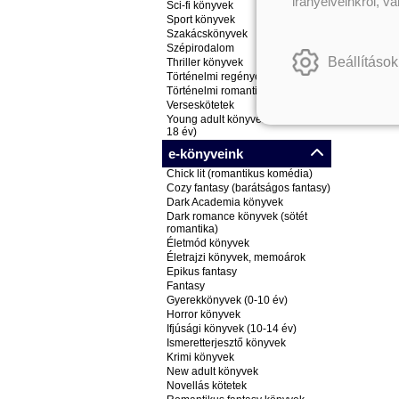
irányelveinkről, v
Sci-fi könyvek
Sport könyvek
Szakácskönyvek
Szépirodalom
Beállítások
Thriller könyvek
Történelmi regények
Történelmi romantikus könyvek
Verseskötetek
Young adult könyvek (ifjúsági, 14-
18 év)
e-könyveink
Chick lit (romantikus komédia)
Cozy fantasy (barátságos fantasy)
Dark Academia könyvek
Dark romance könyvek (sötét
romantika)
Életmód könyvek
Életrajzi könyvek, memoárok
Epikus fantasy
Fantasy
Gyerekkönyvek (0-10 év)
Horror könyvek
Ifjúsági könyvek (10-14 év)
Ismeretterjesztő könyvek
Krimi könyvek
New adult könyvek
Novellás kötetek