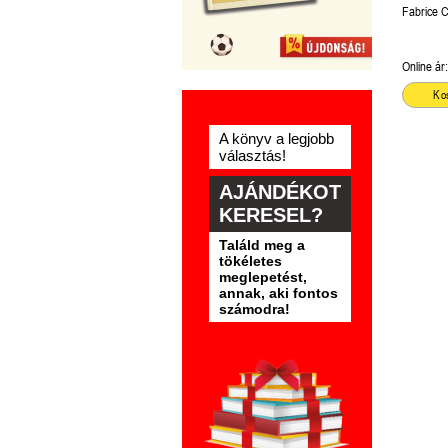
Fabrice C
Online ár:
Ko
A könyv a legjobb
választás!
AJÁNDÉKOT
KERESEL?
Találd meg a
tökéletes
meglepetést,
annak, aki fontos
számodra!