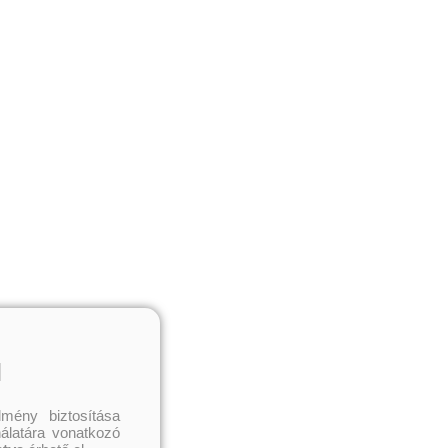
l
mény biztosítása
nálatára vonatkozó