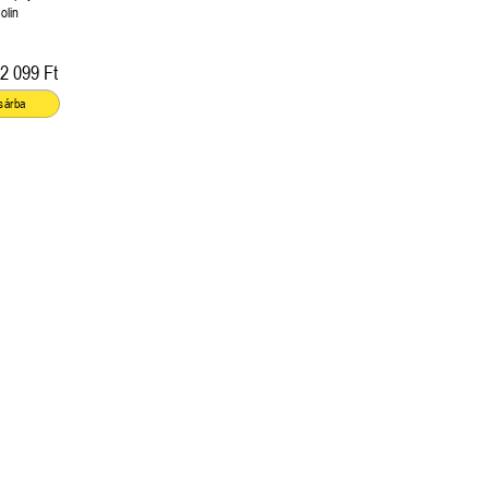
olin
2 099 Ft
sárba