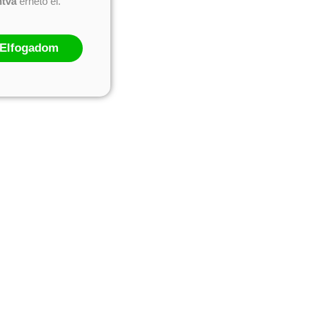
ntva
érhető el.
Elfogadom