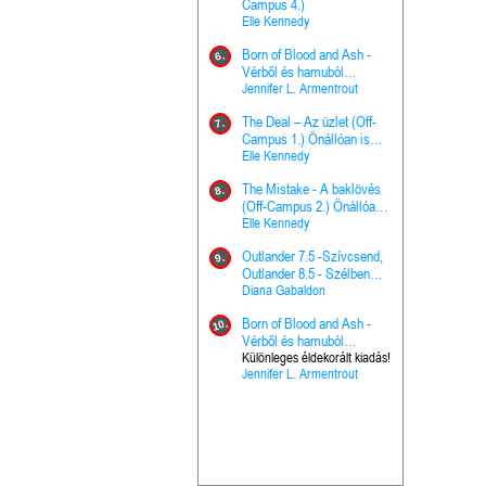
The Princes
Campus 4.)
15.
the Priest - Vallomások: A
Elle Kennedy
Hercegnő, 
Ella Frank
Born of Blood and Ash -
Pap (Vallo
6.
Ashen Thr
Vérből és hamuból
16.
trón (Drago
született (Hús és tűz 4.)
Jennifer L. Armentrout
Különleges 
Marie Nieho
The Deal – Az üzlet (Off-
kiadás!
7.
A téli tücs
Campus 1.) Önállóan is
17.
szövegfeld
olvasható!
Elle Kennedy
munkafüze
Bayné Bojc
The Mistake - A baklövés
8.
From the G
(Off-Campus 2.) Önállóan
18.
nyugalma 
is olvasható!
Elle Kennedy
Krónikák 6.
Kresley Col
Outlander 7.5 -Szívcsend,
9.
Ashen Thr
Outlander 8.5 - Szélben
19.
trón (Drago
sodródó falevél
Diana Gabaldon
Marie Nieho
Born of Blood and Ash -
10.
Outlander 
Vérből és hamuból
20.
Outlander 8
született (Hús és tűz 4.)
Különleges éldekorált kiadás!
Jennifer L. Armentrout
sodródó fal
Diana Gaba