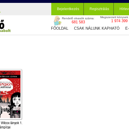
Bejelentkezés
Regisztrálás
Hírlev
Megszerzett könyvek
Rendelő olvasók száma:
1 974 399
681 583
FŐOLDAL
CSAK NÁLUNK KAPHATÓ
E
 Wilcox lányok 1.
ámpírjai