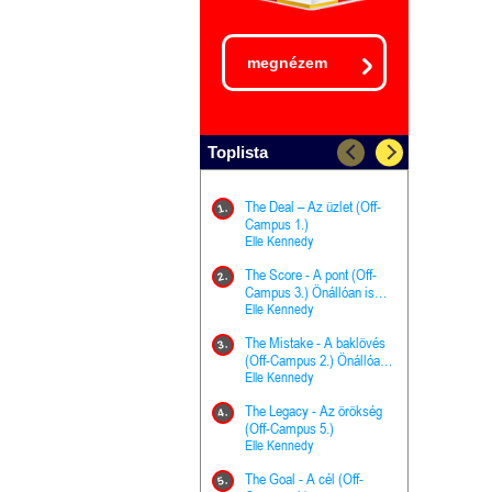
megnézem
Toplista
The Deal – Az üzlet (Off-
The Goal - 
11.
1.
Campus 1.)
Campus 4.)
Elle Kennedy
olvasható!
Elle Kenned
The Score - A pont (Off-
Grace and 
12.
2.
Campus 3.) Önállóan is
Kegyelem é
olvasható!
Elle Kennedy
Előhírnök-tr
Jennifer L.
The Mistake - A baklövés
The Score -
13.
3.
(Off-Campus 2.) Önállóan
Campus 3.
is olvasható!
Elle Kennedy
Különleges é
Elle Kenned
The Legacy - Az örökség
4.
The Cursed
(Off-Campus 5.)
14.
(A csont sz
Elle Kennedy
Harper L. 
The Goal - A cél (Off-
5.