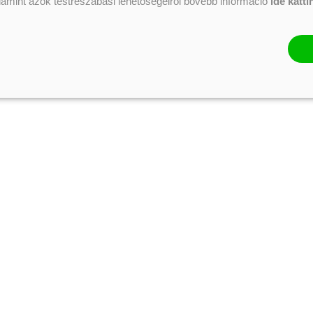
alamint azok testreszabási lehetőségeiről bővebb információ
ide katti