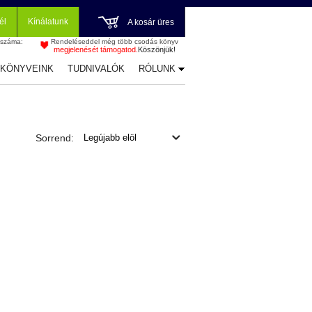
él
Kínálatunk
A kosár üres
 száma:
Rendeléseddel még több csodás könyv
megjelenését támogatod.
Köszönjük!
-KÖNYVEINK
TUDNIVALÓK
RÓLUNK
Sorrend: