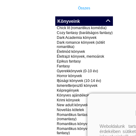
Összes
Könyveink
Chick lit (romantikus komédia)
Cozy fantasy (barátságos fantasy)
Dark Academia könyvek
Dark romance könyvek (sötét
romantika)
Életmód könyvek
Életrajzi könyvek, memoárok
Epikus fantasy
Fantasy
Gyerekkönyvek (0-10 év)
Horror könyvek
Ifjúsági könyvek (10-14 év)
Ismeretterjesztő könyvek
Képregények
Könyves ajándékok
Krimi könyvek
New adult könyvek
Novellás kötetek
Romantikus fantasy könyvek
(romantasy)
Romantikus könyvek
Weboldalunk tar
Romantikus könyvek (nem
érdekében sütiket
fantasy)