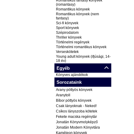
Romantikus fantasy könyvek
(romantasy)
Romantikus könyvek
Romantikus könyvek (nem
fantasy)
Sci-fi könyvek
Sport könyvek
Szépirodalom
Thriller könyvek
Történelmi regények
Történelmi romantikus könyvek
Verseskötetek
Young adult könyvek (ifjúsági, 14-
18 év)
Egyéb
Könyves ajándékok
Sorozataink
Arany pöttyös könyvek
Aranytoll
Bíbor pöttyös könyvek
Csak lányoknak - Neked!
Csíkos lányszoba kötetek
Fekete macska regénytár
Jonatán Könyvmolyképző
Jonatán Modern Könyvtára
Kaméleon könyvek