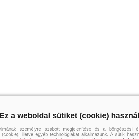
Ez a weboldal sütiket (cookie) haszná
talmának személyre szabott megjelenítése és a böngészési él
 (cookie), illetve egyéb technológiákat alkalmazunk. A sütik hasz