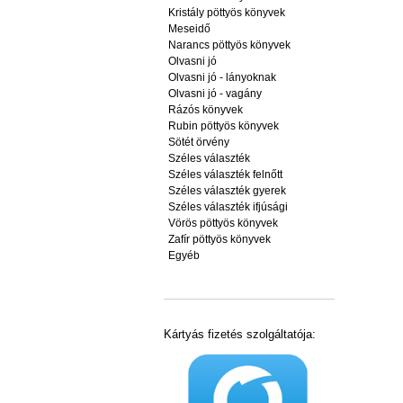
Kristály pöttyös könyvek
Meseidő
Narancs pöttyös könyvek
Olvasni jó
Olvasni jó - lányoknak
Olvasni jó - vagány
Rázós könyvek
Rubin pöttyös könyvek
Sötét örvény
Széles választék
Széles választék felnőtt
Széles választék gyerek
Széles választék ifjúsági
Vörös pöttyös könyvek
Zafír pöttyös könyvek
Egyéb
Kártyás fizetés szolgáltatója: