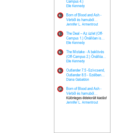
The Princes
Campus 4.)
15.
the Priest - Vallomások: A
Elle Kennedy
Hercegnő, 
Ella Frank
Born of Blood and Ash -
Pap (Vallo
6.
Ashen Thr
Vérből és hamuból
16.
trón (Drago
született (Hús és tűz 4.)
Jennifer L. Armentrout
Különleges 
Marie Nieho
The Deal – Az üzlet (Off-
kiadás!
7.
A téli tücs
Campus 1.) Önállóan is
17.
szövegfeld
olvasható!
Elle Kennedy
munkafüze
Bayné Bojc
The Mistake - A baklövés
8.
From the G
(Off-Campus 2.) Önállóan
18.
nyugalma 
is olvasható!
Elle Kennedy
Krónikák 6.
Kresley Col
Outlander 7.5 -Szívcsend,
9.
Ashen Thr
Outlander 8.5 - Szélben
19.
trón (Drago
sodródó falevél
Diana Gabaldon
Marie Nieho
Born of Blood and Ash -
10.
Outlander 
Vérből és hamuból
20.
Outlander 8
született (Hús és tűz 4.)
Különleges éldekorált kiadás!
Jennifer L. Armentrout
sodródó fal
Diana Gaba