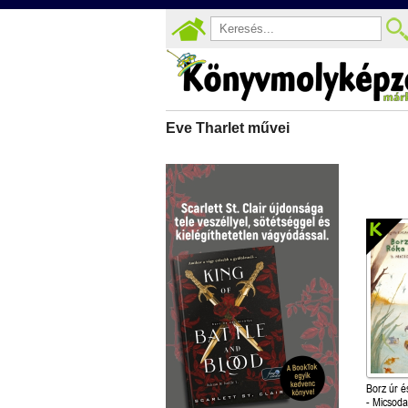
Eve Tharlet művei
Borz úr é
- Micsoda