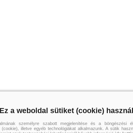
Ez a weboldal sütiket (cookie) haszná
talmának személyre szabott megjelenítése és a böngészési él
 (cookie), illetve egyéb technológiákat alkalmazunk. A sütik hasz