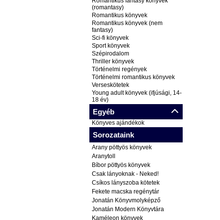
Romantikus fantasy könyvek
(romantasy)
Romantikus könyvek
Romantikus könyvek (nem
fantasy)
Sci-fi könyvek
Sport könyvek
Szépirodalom
Thriller könyvek
Történelmi regények
Történelmi romantikus könyvek
Verseskötetek
Young adult könyvek (ifjúsági, 14-
18 év)
Egyéb
Könyves ajándékok
Sorozataink
Arany pöttyös könyvek
Aranytoll
Bíbor pöttyös könyvek
Csak lányoknak - Neked!
Csíkos lányszoba kötetek
Fekete macska regénytár
Jonatán Könyvmolyképző
Jonatán Modern Könyvtára
Kaméleon könyvek