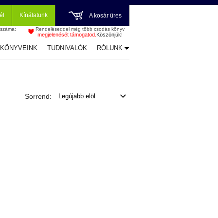
él
Kínálatunk
A kosár üres
 száma:
Rendeléseddel még több csodás könyv
megjelenését támogatod.
Köszönjük!
-KÖNYVEINK
TUDNIVALÓK
RÓLUNK
Sorrend: