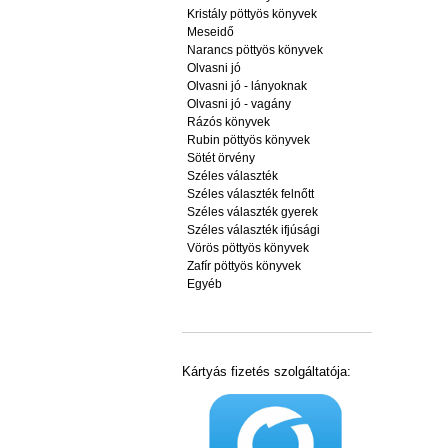
Kristály pöttyös könyvek
Meseidő
Narancs pöttyös könyvek
Olvasni jó
Olvasni jó - lányoknak
Olvasni jó - vagány
Rázós könyvek
Rubin pöttyös könyvek
Sötét örvény
Széles választék
Széles választék felnőtt
Széles választék gyerek
Széles választék ifjúsági
Vörös pöttyös könyvek
Zafír pöttyös könyvek
Egyéb
Kártyás fizetés szolgáltatója: