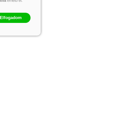
ntva
érhető el.
Elfogadom