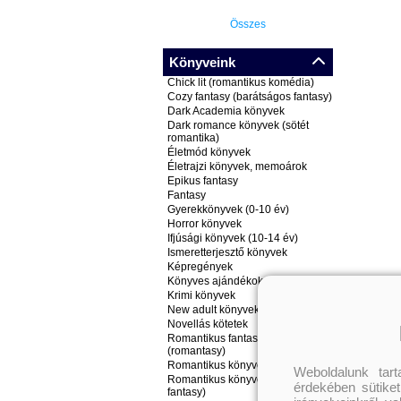
Összes
Könyveink
Chick lit (romantikus komédia)
Cozy fantasy (barátságos fantasy)
Dark Academia könyvek
Dark romance könyvek (sötét
romantika)
Életmód könyvek
Életrajzi könyvek, memoárok
Epikus fantasy
Fantasy
Gyerekkönyvek (0-10 év)
Horror könyvek
Ifjúsági könyvek (10-14 év)
Ismeretterjesztő könyvek
Képregények
Könyves ajándékok
Krimi könyvek
New adult könyvek
Novellás kötetek
Romantikus fantasy könyvek
(romantasy)
Romantikus könyvek
Weboldalunk tar
Romantikus könyvek (nem
érdekében sütiket
fantasy)