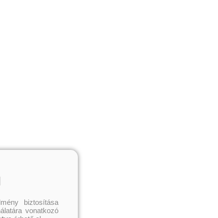
l
mény biztosítása
nálatára vonatkozó