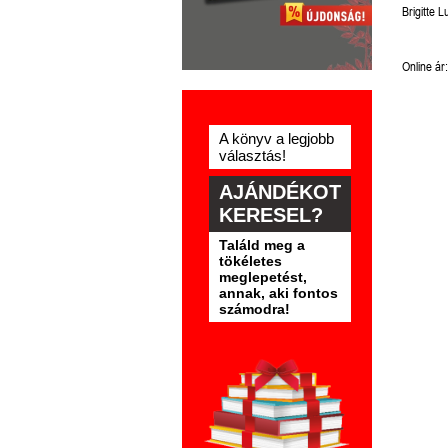
Brigitte L
Online ár:
A könyv a legjobb
választás!
AJÁNDÉKOT
KERESEL?
Találd meg a
tökéletes
meglepetést,
annak, aki fontos
számodra!