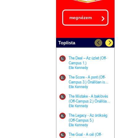
megnézem
Toplista
The Deal – Az üzlet (Off-
The Goal - 
11.
1.
Campus 1.)
Campus 4.)
Elle Kennedy
olvasható!
Elle Kenned
The Score - A pont (Off-
Grace and 
12.
2.
Campus 3.) Önállóan is
Kegyelem é
olvasható!
Elle Kennedy
Előhírnök-tr
Jennifer L.
The Mistake - A baklövés
The Score -
13.
3.
(Off-Campus 2.) Önállóan
Campus 3.
is olvasható!
Elle Kennedy
Különleges é
Elle Kenned
The Legacy - Az örökség
4.
The Cursed
(Off-Campus 5.)
14.
(A csont sz
Elle Kennedy
Harper L. 
The Goal - A cél (Off-
5.