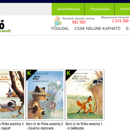
Bejelentkezés
Regisztrálás
Hírlev
Megszerzett könyvek
Rendelő olvasók száma:
1 974 399
681 583
FŐOLDAL
CSAK NÁLUNK KAPHATÓ
E
s Róka asszony 3.
Borz úr és Róka asszony 2.
Borz úr és Róka asszony 1.
 csapat!
- Zavaros viszonyok
- A találkozás