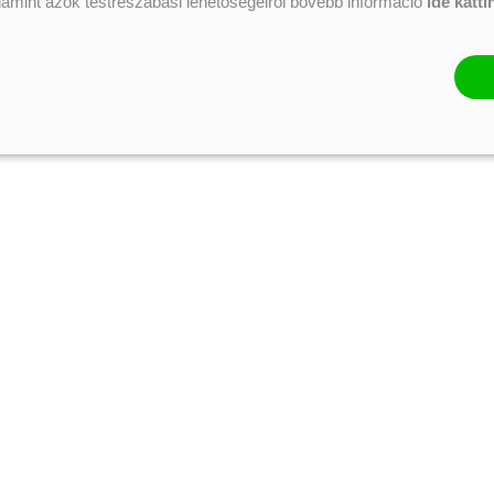
alamint azok testreszabási lehetőségeiről bővebb információ
ide katti