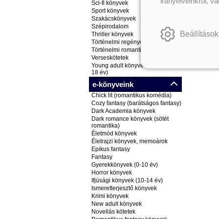
irányelveinkről, v
Sci-fi könyvek
Sport könyvek
Szakácskönyvek
Szépirodalom
Beállítások
Thriller könyvek
Történelmi regények
Történelmi romantikus könyvek
Verseskötetek
Young adult könyvek (ifjúsági, 14-
18 év)
e-könyveink
Chick lit (romantikus komédia)
Cozy fantasy (barátságos fantasy)
Dark Academia könyvek
Dark romance könyvek (sötét
romantika)
Életmód könyvek
Életrajzi könyvek, memoárok
Epikus fantasy
Fantasy
Gyerekkönyvek (0-10 év)
Horror könyvek
Ifjúsági könyvek (10-14 év)
Ismeretterjesztő könyvek
Krimi könyvek
New adult könyvek
Novellás kötetek