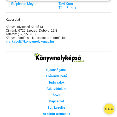
Stephenie Meyer
Tavi Kata
Tóth Eszter
Kapcsolat
Könyvmolyképző Kiadó Kft.
Címünk: 6725 Szeged, Dobó u. 12/B
Telefon: (62) 551-132
Könyvrendeléssel kapcsolatos információk:
markabolt@konyvmolykepzo.hu
Újdonságaink
Előrendelhető
Tudnivalók
Adatvédelem
ÁSZF
Kapcsolat
 A cél (Off-Campus 4.)
Grace and Glory - Kegyelem és
Bad Girl Reputation -
21.
31.
Süti kezelés
 olvasható!
dicsőség (Az Előhírnök-trilógia
lány (Avalon Bay 2.)
Különleges éldekorált kiadás!
dy
3.)
Elle Kennedy
Árkötött termékek
Jennifer L. Armentrout