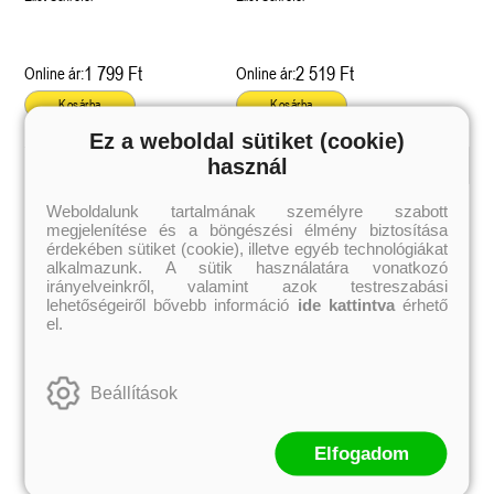
1 799 Ft
2 519 Ft
Online ár:
Online ár:
Kosárba
Kosárba
Ez a weboldal sütiket (cookie)
használ
Kiemelt szerzőink
Weboldalunk tartalmának személyre szabott
megjelenítése és a böngészési élmény biztosítása
Külföldiek
Magyarok
Brigid Kemmerer
Ashley Carrigan
érdekében sütiket (cookie), illetve egyéb technológiákat
Cassandra Clare
Benina
alkalmazunk. A sütik használatára vonatkozó
Colleen Hoover
Bessenyei Gábor
irányelveinkről, valamint azok testreszabási
Elle Kennedy
Bodor Attila
lehetőségeiről bővebb információ
ide kattintva
érhető
Erin Watt
Böszörményi Gyula
el.
Holly Webb
Cselenyák Imre
Jeff Kinney
Csukás István
Jennifer L. Armentrout
Ecsédi Orsolya
Jenny Han
Eszes Rita
Beállítások
Leigh Bardugo
Helena Silence
Maggie Stiefvater
Kántor Kata
Penelope Ward
On Sai
Rachel Renee Russell
Rácz-Stefán Tibor
Elfogadom
Rachel van Dyken
Róbert Katalin
Rick Riordan
Spirit Bliss
Rupi Kaur
Szélesi Sándor