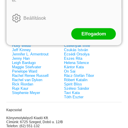
Kiemelt szerzőink
Beállítások
Külföldiek
Magyarok
Brigid Kemmerer
Ashley Carrigan
Cassandra Clare
Benina
Colleen Hoover
Bessenyei Gábor
Elfogadom
Elle Kennedy
Bodor Attila
Erin Watt
Böszörményi Gyula
Holly Webb
Cselenyák Imre
Jeff Kinney
Csukás István
Jennifer L. Armentrout
Ecsédi Orsolya
Jenny Han
Eszes Rita
Leigh Bardugo
Helena Silence
Maggie Stiefvater
Kántor Kata
Penelope Ward
On Sai
Rachel Renee Russell
Rácz-Stefán Tibor
Rachel van Dyken
Róbert Katalin
Rick Riordan
Spirit Bliss
Rupi Kaur
Szélesi Sándor
Stephenie Meyer
Tavi Kata
Tóth Eszter
Kapcsolat
 A cél (Off-Campus 4.)
Grace and Glory - Kegyelem és
Bad Girl Reputation -
21.
31.
Könyvmolyképző Kiadó Kft.
 olvasható!
dicsőség (Az Előhírnök-trilógia
lány (Avalon Bay 2.)
Címünk: 6725 Szeged, Dobó u. 12/B
Különleges éldekorált kiadás!
dy
3.)
Elle Kennedy
Telefon: (62) 551-132
Jennifer L. Armentrout