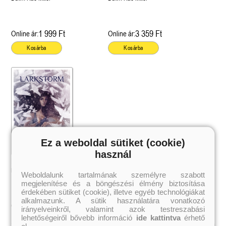
1 999 Ft
3 359 Ft
Online ár:
Online ár:
Kosárba
Kosárba
Ez a weboldal sütiket (cookie)
használ
Pacsirta
Dawn Rae Miller
Weboldalunk tartalmának személyre szabott
megjelenítése és a böngészési élmény biztosítása
érdekében sütiket (cookie), illetve egyéb technológiákat
alkalmazunk. A sütik használatára vonatkozó
2 519 Ft
Online ár:
irányelveinkről, valamint azok testreszabási
lehetőségeiről bővebb információ
ide kattintva
érhető
el.