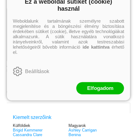
Ez a weboldal sütiket (cookie)
használ
Weboldalunk tartalmának személyre szabott
megjelenítése és a böngészési élmény biztosítása
érdekében sütiket (cookie), illetve egyéb technológiákat
alkalmazunk. A sütik használatára vonatkozó
irányelveinkről, valamint azok testreszabási
lehetőségeiről bővebb információ
ide kattintva
érhető
el.
Aranyecset + A nap szerelmese
Aranyecset + A nap szerelmese
Dallos Sándor
Dallos Sándor
Beállítások
Elfogadom
5 627 Ft
5 039 Ft
Online ár:
Online ár:
Kiemelt szerzőink
 A cél (Off-Campus 4.)
Grace and Glory - Kegyelem és
Bad Girl Reputation -
21.
31.
Külföldiek
Magyarok
 olvasható!
dicsőség (Az Előhírnök-trilógia
lány (Avalon Bay 2.)
Brigid Kemmerer
Ashley Carrigan
Különleges éldekorált kiadás!
dy
3.)
Elle Kennedy
Cassandra Clare
Benina
Jennifer L. Armentrout