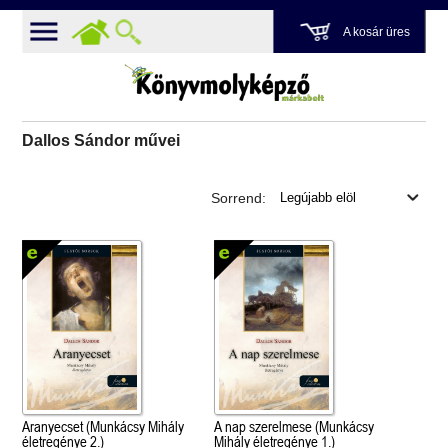
A kosár üres
Dallos Sándor művei
Sorrend:
Aranyecset (Munkácsy Mihály
A nap szerelmese (Munkácsy
életregénye 2.)
Mihály életregénye 1.)