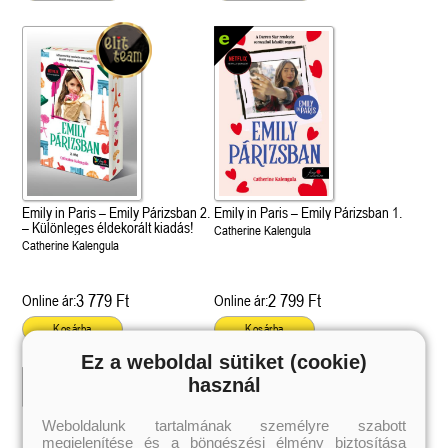
Emily in Paris – Emily Párizsban 2.
Emily in Paris – Emily Párizsban 1.
– Különleges éldekorált kiadás!
Catherine Kalengula
Catherine Kalengula
3 779 Ft
2 799 Ft
Online ár:
Online ár:
Kosárba
Kosárba
Ez a weboldal sütiket (cookie)
használ
 A cél (Off-Campus 4.)
Grace and Glory - Kegyelem és
Bad Girl Reputation -
21.
31.
 olvasható!
dicsőség (Az Előhírnök-trilógia
lány (Avalon Bay 2.)
Weboldalunk tartalmának személyre szabott
Különleges éldekorált kiadás!
dy
3.)
Elle Kennedy
megjelenítése és a böngészési élmény biztosítása
Jennifer L. Armentrout