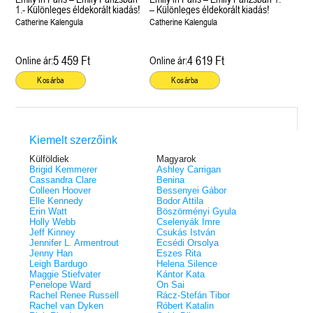
éldekorált kiadás!
38.
1.- Különleges éldekorált kiadás!
– Különleges éldekorált kiadás!
Tolvajok és a káosz k
ne - Hamvadó trón
Rebel (A Renegátok 3.)
(Sors és tűz 3.)
K. A. Tucker
Catherine Kalengula
Catherine Kalengula
nd 2.)
29.
Rebecca Yarros
ff
Fire In You - Benned 
39.
A Court of Silver Flames – Ezüst
(Várok rád 6.)
7.5 -Szívcsend,
30.
5 459 Ft
4 619 Ft
Online ár:
Online ár:
lángok udvara (Tüskék és rózsák
Jennifer L. Armentrout
8.5 - Szélben sodródó
Különleges éldekorált kiadás! -
udvara 5.)
ldon
Kosárba
Kosárba
Javított kiadás
A Queen of Thieves a
40.
Sarah J. Maas
Tolvajok és a káosz k
Különleges éldekorá
(Sors és tűz 3.)
K. A. Tucker
Kiemelt szerzőink
Külföldiek
Magyarok
Brigid Kemmerer
Ashley Carrigan
Cassandra Clare
Benina
Colleen Hoover
Bessenyei Gábor
Elle Kennedy
Bodor Attila
Erin Watt
Böszörményi Gyula
Holly Webb
Cselenyák Imre
Jeff Kinney
Csukás István
Jennifer L. Armentrout
Ecsédi Orsolya
Jenny Han
Eszes Rita
Leigh Bardugo
Helena Silence
Maggie Stiefvater
Kántor Kata
Penelope Ward
On Sai
Rachel Renee Russell
Rácz-Stefán Tibor
Rachel van Dyken
Róbert Katalin