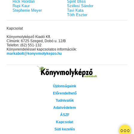
Rick Riordan
Spirit Bliss
Rupi Kaur
Szélesi Sándor
Stephenie Meyer
Tavi Kata
Tóth Eszter
Kapcsolat
Könyvmolyképző Kiadó Kft.
Címünk: 6725 Szeged, Dobó u. 12/B
Telefon: (62) 551-132
Könyvrendeléssel kapcsolatos információk:
markabolt@konyvmolykepzo.hu
Újdonságaink
Előrendelhető
Tudnivalók
Adatvédelem
ÁSZF
Kapcsolat
Süti kezelés