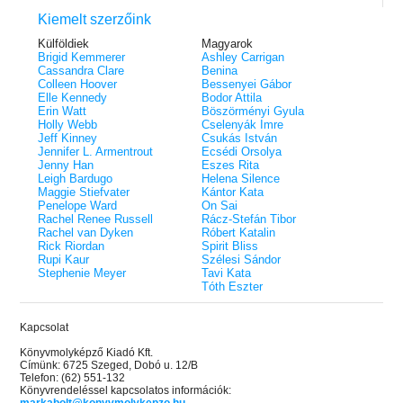
Kiemelt szerzőink
Külföldiek
Magyarok
Brigid Kemmerer
Ashley Carrigan
Cassandra Clare
Benina
Colleen Hoover
Bessenyei Gábor
Elle Kennedy
Bodor Attila
Erin Watt
Böszörményi Gyula
Holly Webb
Cselenyák Imre
Jeff Kinney
Csukás István
Jennifer L. Armentrout
Ecsédi Orsolya
Jenny Han
Eszes Rita
Leigh Bardugo
Helena Silence
Maggie Stiefvater
Kántor Kata
Penelope Ward
On Sai
Rachel Renee Russell
Rácz-Stefán Tibor
Rachel van Dyken
Róbert Katalin
Rick Riordan
Spirit Bliss
Rupi Kaur
Szélesi Sándor
Stephenie Meyer
Tavi Kata
Tóth Eszter
Kapcsolat
Könyvmolyképző Kiadó Kft.
Címünk: 6725 Szeged, Dobó u. 12/B
Telefon: (62) 551-132
Könyvrendeléssel kapcsolatos információk: