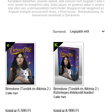
Karakterei tökéletlen, esendő alakok, akik sokszor nem hagyják Callie-t
enni, aludni és levegőhöz jutni. Imád utazni, és gyakran akkor ír, amikor
épp úton van, a környezetéből merít ihletet. Magyarul már megjelent az
Angyali ördögök sorozat első része, a Riot House - Botránybarlang, és
hamarosan olvasható a Quicksilver.
Sorrend:
Brimstone (Tündék és Alkímia 2.)
Brimstone (Tündék és Alkímia 2.)
Különleges éldekorált kiadás!
Callie Hart
Callie Hart
5 599 Ft
8 999 Ft
Kötött ár:
Kötött ár: