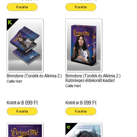
Kosárba
Kosárba
Brimstone (Tündék és Alkímia 2.)
Brimstone (Tündék és Alkímia 2.)
Különleges éldekorált kiadás!
Callie Hart
Callie Hart
8 099 Ft
8 099 Ft
Kötött ár:
Kötött ár:
Kosárba
Kosárba
 A cél (Off-Campus 4.)
Grace and Glory - Kegyelem és
Bad Girl Reputation -
21.
31.
 olvasható!
dicsőség (Az Előhírnök-trilógia
lány (Avalon Bay 2.)
Különleges éldekorált kiadás!
dy
3.)
Elle Kennedy
Jennifer L. Armentrout