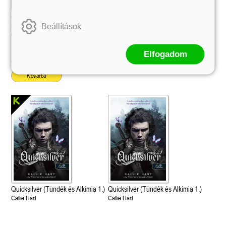
éldekorált kiadás!
38.
Tolvajok és a káosz k
ne - Hamvadó trón
Rebel (A Renegátok 3.)
(Sors és tűz 3.)
K. A. Tucker
nd 2.)
29.
Quicksilver (Tündék és Alkímia 1.)
Quicksilver (Tündék és Alkímia 1.)
Rebecca Yarros
ff
Különleges éldekorált kiadás!
Különleges éldekorált kiadás!
Beállítások
Fire In You - Benned 
39.
Callie Hart
Callie Hart
A Court of Silver Flames – Ezüst
(Várok rád 6.)
7.5 -Szívcsend,
30.
lángok udvara (Tüskék és rózsák
Jennifer L. Armentrout
8.5 - Szélben sodródó
Elfogadom
Különleges éldekorált kiadás! -
udvara 5.)
ldon
7 559 Ft
8 399 Ft
Online ár:
Online ár:
Javított kiadás
A Queen of Thieves a
40.
Sarah J. Maas
Tolvajok és a káosz k
Kosárba
Különleges éldekorá
(Sors és tűz 3.)
K. A. Tucker
Quicksilver (Tündék és Alkímia 1.)
Quicksilver (Tündék és Alkímia 1.)
Callie Hart
Callie Hart