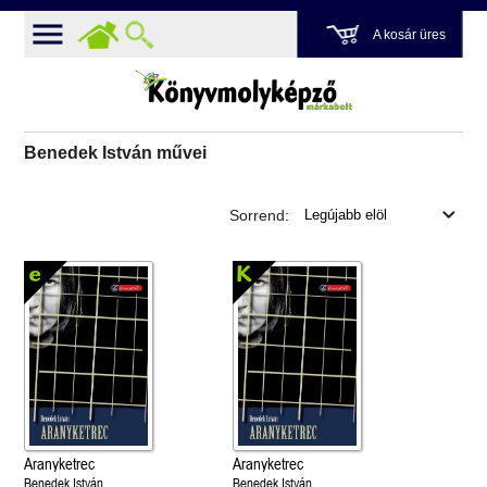
A kosár üres
Benedek István művei
Sorrend:
Aranyketrec
Aranyketrec
Benedek István
Benedek István