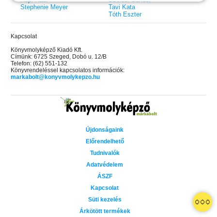
Stephenie Meyer
Tavi Kata
Tóth Eszter
Kapcsolat
Könyvmolyképző Kiadó Kft.
Címünk: 6725 Szeged, Dobó u. 12/B
Telefon: (62) 551-132
Könyvrendeléssel kapcsolatos információk:
markabolt@konyvmolykepzo.hu
Újdonságaink
Előrendelhető
Tudnivalók
Adatvédelem
ÁSZF
Kapcsolat
 A cél (Off-Campus 4.)
Grace and Glory - Kegyelem és
Bad Girl Reputation -
21.
31.
Süti kezelés
 olvasható!
dicsőség (Az Előhírnök-trilógia
lány (Avalon Bay 2.)
Különleges éldekorált kiadás!
dy
3.)
Elle Kennedy
Árkötött termékek
Jennifer L. Armentrout