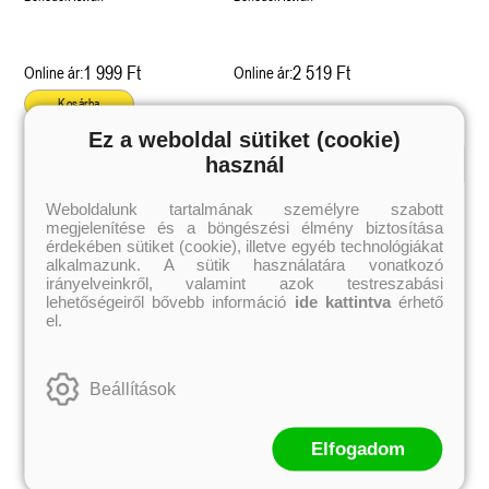
1 999 Ft
2 519 Ft
Online ár:
Online ár:
Kosárba
Ez a weboldal sütiket (cookie)
használ
Kiemelt szerzőink
Weboldalunk tartalmának személyre szabott
megjelenítése és a böngészési élmény biztosítása
Külföldiek
Magyarok
Brigid Kemmerer
Ashley Carrigan
érdekében sütiket (cookie), illetve egyéb technológiákat
Cassandra Clare
Benina
alkalmazunk. A sütik használatára vonatkozó
Colleen Hoover
Bessenyei Gábor
irányelveinkről, valamint azok testreszabási
Elle Kennedy
Bodor Attila
lehetőségeiről bővebb információ
ide kattintva
érhető
Erin Watt
Böszörményi Gyula
el.
Holly Webb
Cselenyák Imre
Jeff Kinney
Csukás István
Jennifer L. Armentrout
Ecsédi Orsolya
Jenny Han
Eszes Rita
Beállítások
Leigh Bardugo
Helena Silence
Maggie Stiefvater
Kántor Kata
Penelope Ward
On Sai
Rachel Renee Russell
Rácz-Stefán Tibor
Elfogadom
Rachel van Dyken
Róbert Katalin
Rick Riordan
Spirit Bliss
Rupi Kaur
Szélesi Sándor