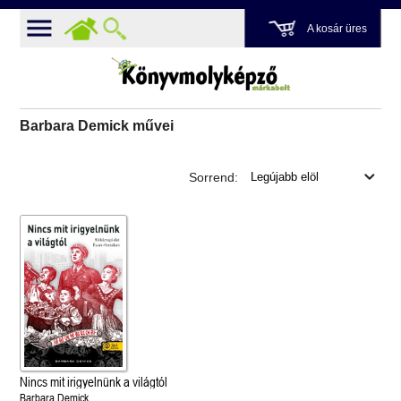
A kosár üres
Barbara Demick művei
Sorrend:
Nincs mit irigyelnünk a világtól
Barbara Demick