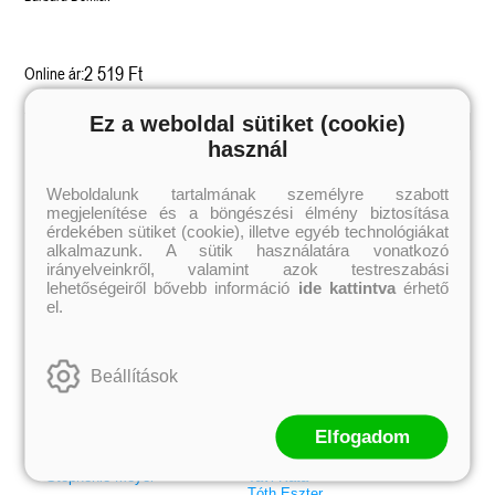
2 519 Ft
Online ár:
Ez a weboldal sütiket (cookie)
használ
Kiemelt szerzőink
Weboldalunk tartalmának személyre szabott
Külföldiek
Magyarok
megjelenítése és a böngészési élmény biztosítása
Brigid Kemmerer
Ashley Carrigan
Cassandra Clare
Benina
érdekében sütiket (cookie), illetve egyéb technológiákat
Colleen Hoover
Bessenyei Gábor
alkalmazunk. A sütik használatára vonatkozó
Elle Kennedy
Bodor Attila
irányelveinkről, valamint azok testreszabási
Erin Watt
Böszörményi Gyula
lehetőségeiről bővebb információ
ide kattintva
érhető
Holly Webb
Cselenyák Imre
el.
Jeff Kinney
Csukás István
Jennifer L. Armentrout
Ecsédi Orsolya
Jenny Han
Eszes Rita
Leigh Bardugo
Helena Silence
Beállítások
Maggie Stiefvater
Kántor Kata
Penelope Ward
On Sai
Rachel Renee Russell
Rácz-Stefán Tibor
Rachel van Dyken
Róbert Katalin
Elfogadom
Rick Riordan
Spirit Bliss
Rupi Kaur
Szélesi Sándor
Stephenie Meyer
Tavi Kata
Tóth Eszter