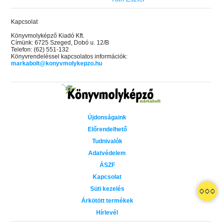
Kapcsolat
Könyvmolyképző Kiadó Kft.
Címünk: 6725 Szeged, Dobó u. 12/B
Telefon: (62) 551-132
Könyvrendeléssel kapcsolatos információk:
markabolt@konyvmolykepzo.hu
Újdonságaink
Előrendelhető
Tudnivalók
Adatvédelem
ÁSZF
Kapcsolat
Süti kezelés
 A cél (Off-Campus 4.)
Grace and Glory - Kegyelem és
Bad Girl Reputation -
21.
31.
Árkötött termékek
 olvasható!
dicsőség (Az Előhírnök-trilógia
lány (Avalon Bay 2.)
Hírlevél
Különleges éldekorált kiadás!
dy
3.)
Elle Kennedy
Jennifer L. Armentrout