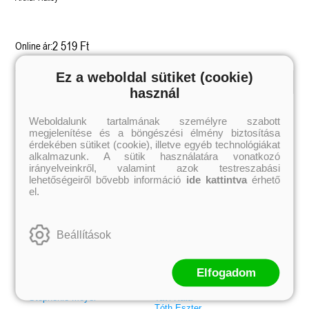
2 519 Ft
Online ár:
Ez a weboldal sütiket (cookie)
használ
Kiemelt szerzőink
Weboldalunk tartalmának személyre szabott
Külföldiek
Magyarok
megjelenítése és a böngészési élmény biztosítása
Brigid Kemmerer
Ashley Carrigan
Cassandra Clare
Benina
érdekében sütiket (cookie), illetve egyéb technológiákat
Colleen Hoover
Bessenyei Gábor
alkalmazunk. A sütik használatára vonatkozó
Elle Kennedy
Bodor Attila
irányelveinkről, valamint azok testreszabási
Erin Watt
Böszörményi Gyula
lehetőségeiről bővebb információ
ide kattintva
érhető
Holly Webb
Cselenyák Imre
el.
Jeff Kinney
Csukás István
Jennifer L. Armentrout
Ecsédi Orsolya
Jenny Han
Eszes Rita
Leigh Bardugo
Helena Silence
Beállítások
Maggie Stiefvater
Kántor Kata
Penelope Ward
On Sai
Rachel Renee Russell
Rácz-Stefán Tibor
Rachel van Dyken
Róbert Katalin
Elfogadom
Rick Riordan
Spirit Bliss
Rupi Kaur
Szélesi Sándor
Stephenie Meyer
Tavi Kata
Tóth Eszter