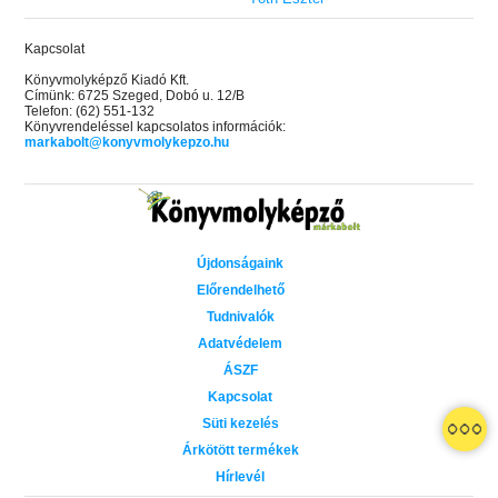
Kapcsolat
Könyvmolyképző Kiadó Kft.
Címünk: 6725 Szeged, Dobó u. 12/B
Telefon: (62) 551-132
Könyvrendeléssel kapcsolatos információk:
markabolt@konyvmolykepzo.hu
Újdonságaink
Előrendelhető
Tudnivalók
Adatvédelem
ÁSZF
Kapcsolat
Süti kezelés
 A cél (Off-Campus 4.)
Grace and Glory - Kegyelem és
Bad Girl Reputation -
21.
31.
Árkötött termékek
 olvasható!
dicsőség (Az Előhírnök-trilógia
lány (Avalon Bay 2.)
Hírlevél
Különleges éldekorált kiadás!
dy
3.)
Elle Kennedy
Jennifer L. Armentrout