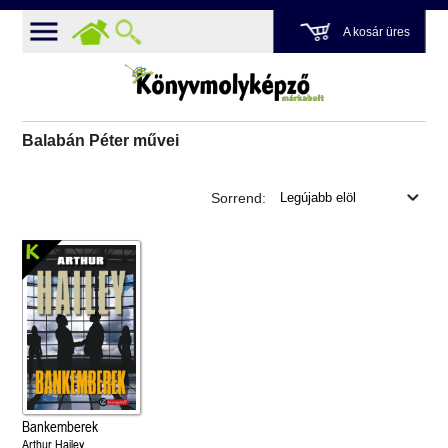
A kosár üres
Balabán Péter művei
Sorrend:
Bankemberek
Arthur Hailey