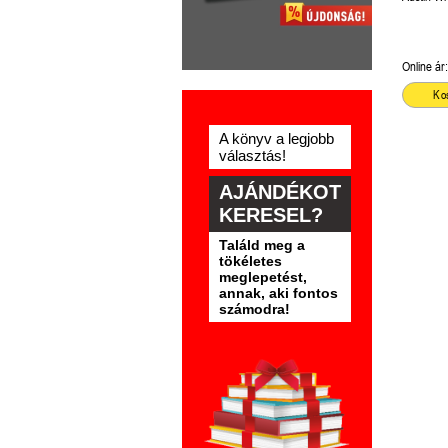
Online ár:
Ko
A könyv a legjobb
választás!
AJÁNDÉKOT
KERESEL?
Találd meg a
tökéletes
meglepetést,
annak, aki fontos
számodra!