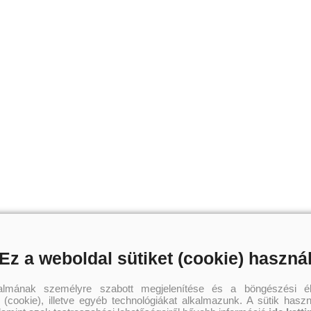
Ez a weboldal sütiket (cookie) haszná
talmának személyre szabott megjelenítése és a böngészési él
 (cookie), illetve egyéb technológiákat alkalmazunk. A sütik hasz