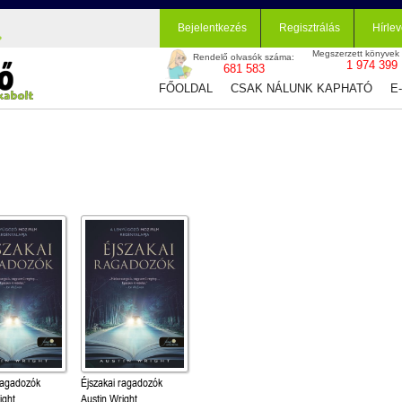
Bejelentkezés
Regisztrálás
Hírlev
Megszerzett könyvek
Rendelő olvasók száma:
1 974 399
681 583
FŐOLDAL
CSAK NÁLUNK KAPHATÓ
E
ragadozók
Éjszakai ragadozók
ight
Austin Wright