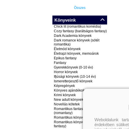
Összes
Könyveink
Chick lit (romantikus komédia)
Cozy fantasy (barátságos fantasy)
Dark Academia könyvek
Dark romance könyvek (sötét
romantika)
Életmód könyvek
Életrajzi könyvek, memoárok
Epikus fantasy
Fantasy
Gyerekkönyvek (0-10 év)
Horror könyvek
Ifjúsági könyvek (10-14 év)
Ismeretterjesztő könyvek
Képregények
Könyves ajándékok
Krimi könyvek
New adult könyvek
Novellás kötetek
Romantikus fantasy könyvek
(romantasy)
Romantikus könyvek
Weboldalunk tar
Romantikus könyvek (nem
érdekében sütiket
fantasy)