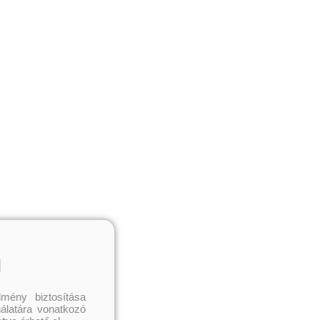
l
mény biztosítása
nálatára vonatkozó