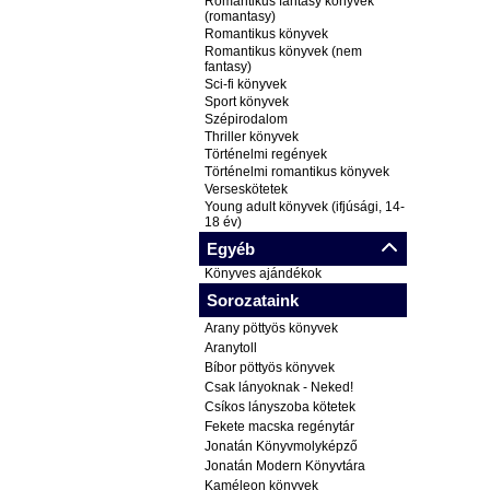
Romantikus fantasy könyvek
(romantasy)
Romantikus könyvek
Romantikus könyvek (nem
fantasy)
Sci-fi könyvek
Sport könyvek
Szépirodalom
Thriller könyvek
Történelmi regények
Történelmi romantikus könyvek
Verseskötetek
Young adult könyvek (ifjúsági, 14-
18 év)
Egyéb
Könyves ajándékok
Sorozataink
Arany pöttyös könyvek
Aranytoll
Bíbor pöttyös könyvek
Csak lányoknak - Neked!
Csíkos lányszoba kötetek
Fekete macska regénytár
Jonatán Könyvmolyképző
Jonatán Modern Könyvtára
Kaméleon könyvek