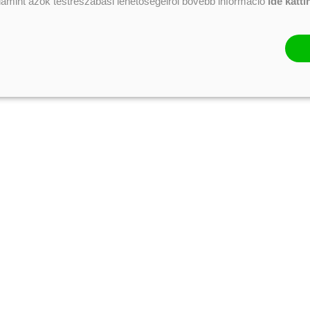
alamint azok testreszabási lehetőségeiről bővebb információ
ide katti