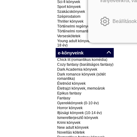
irányelveinkről, v
Sci-fi könyvek
Sport könyvek
Szakácskönyvek
Szépirodalom
Beállítások
Thriller könyvek
Történelmi regények
Történelmi romantikus könyvek
Verseskötetek
Young adult könyvek (ifjúsági, 14-
18 év)
e-könyveink
Chick lit (romantikus komédia)
Cozy fantasy (barátságos fantasy)
Dark Academia könyvek
Dark romance könyvek (sötét
romantika)
Életmód könyvek
Életrajzi könyvek, memoárok
Epikus fantasy
Fantasy
Gyerekkönyvek (0-10 év)
Horror könyvek
Ifjúsági könyvek (10-14 év)
Ismeretterjesztő könyvek
Krimi könyvek
New adult könyvek
Novellás kötetek