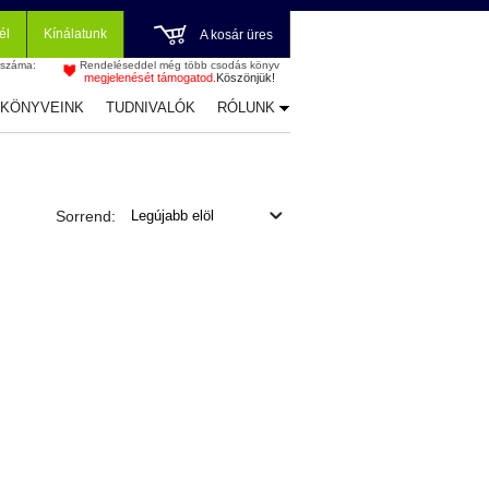
él
Kínálatunk
A kosár üres
 száma:
Rendeléseddel még több csodás könyv
megjelenését támogatod.
Köszönjük!
-KÖNYVEINK
TUDNIVALÓK
RÓLUNK
Sorrend: