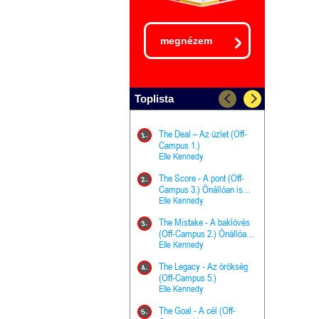
megnézem
Toplista
The Deal – Az üzlet (Off-
The Goal - 
11.
1.
Campus 1.)
Campus 4.)
Elle Kennedy
olvasható!
Elle Kenned
The Score - A pont (Off-
Grace and 
12.
2.
Campus 3.) Önállóan is
Kegyelem é
olvasható!
Elle Kennedy
Előhírnök-tr
Jennifer L.
The Mistake - A baklövés
The Score -
13.
3.
(Off-Campus 2.) Önállóan
Campus 3.
is olvasható!
Elle Kennedy
Különleges é
Elle Kenned
The Legacy - Az örökség
4.
The Cursed
(Off-Campus 5.)
14.
(A csont sz
Elle Kennedy
Harper L. 
The Goal - A cél (Off-
5.