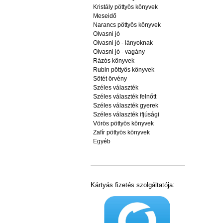
Kristály pöttyös könyvek
Meseidő
Narancs pöttyös könyvek
Olvasni jó
Olvasni jó - lányoknak
Olvasni jó - vagány
Rázós könyvek
Rubin pöttyös könyvek
Sötét örvény
Széles választék
Széles választék felnőtt
Széles választék gyerek
Széles választék ifjúsági
Vörös pöttyös könyvek
Zafír pöttyös könyvek
Egyéb
Kártyás fizetés szolgáltatója: