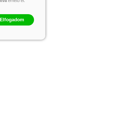
ntva
érhető el.
Elfogadom