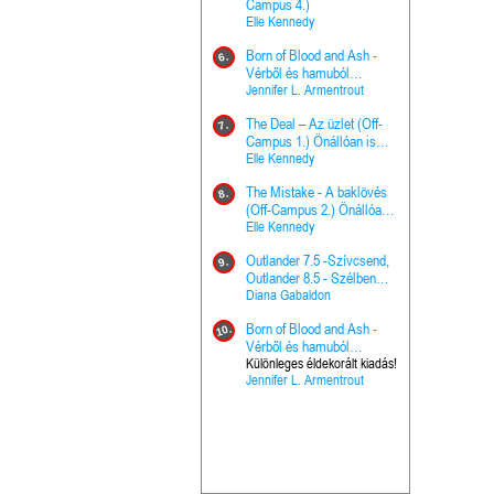
The Princes
Campus 4.)
15.
the Priest - Vallomások: A
Elle Kennedy
Hercegnő, 
Ella Frank
Born of Blood and Ash -
Pap (Vallo
6.
Ashen Thr
Vérből és hamuból
16.
trón (Drago
született (Hús és tűz 4.)
Jennifer L. Armentrout
Különleges 
Marie Nieho
The Deal – Az üzlet (Off-
kiadás!
7.
A téli tücs
Campus 1.) Önállóan is
17.
szövegfeld
olvasható!
Elle Kennedy
munkafüze
Bayné Bojc
The Mistake - A baklövés
8.
From the G
(Off-Campus 2.) Önállóan
18.
nyugalma 
is olvasható!
Elle Kennedy
Krónikák 6.
Kresley Col
Outlander 7.5 -Szívcsend,
9.
Ashen Thr
Outlander 8.5 - Szélben
19.
trón (Drago
sodródó falevél
Diana Gabaldon
Marie Nieho
Born of Blood and Ash -
10.
Outlander 
Vérből és hamuból
20.
Outlander 8
született (Hús és tűz 4.)
Különleges éldekorált kiadás!
Jennifer L. Armentrout
sodródó fal
Diana Gaba