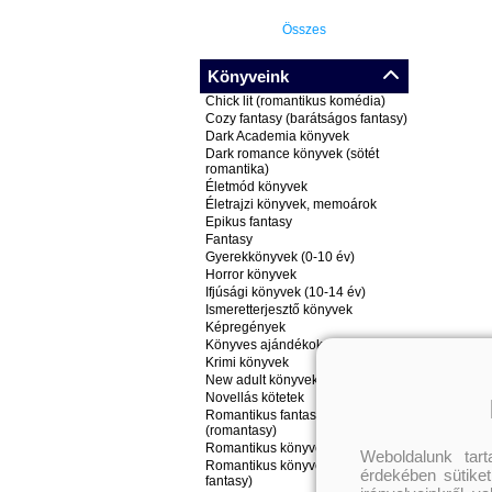
Összes
Könyveink
Chick lit (romantikus komédia)
Cozy fantasy (barátságos fantasy)
Dark Academia könyvek
Dark romance könyvek (sötét
romantika)
Életmód könyvek
Életrajzi könyvek, memoárok
Epikus fantasy
Fantasy
Gyerekkönyvek (0-10 év)
Horror könyvek
Ifjúsági könyvek (10-14 év)
Ismeretterjesztő könyvek
Képregények
Könyves ajándékok
Krimi könyvek
New adult könyvek
Novellás kötetek
Romantikus fantasy könyvek
(romantasy)
Romantikus könyvek
Weboldalunk tar
Romantikus könyvek (nem
érdekében sütiket
fantasy)