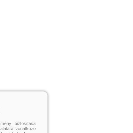
l
mény biztosítása
nálatára vonatkozó