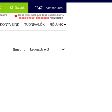
él
Kínálatunk
A kosár üres
 száma:
Rendeléseddel még több csodás könyv
megjelenését támogatod.
Köszönjük!
-KÖNYVEINK
TUDNIVALÓK
RÓLUNK
Sorrend: