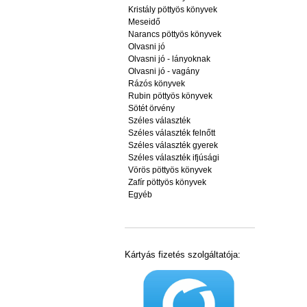
Kristály pöttyös könyvek
Meseidő
Narancs pöttyös könyvek
Olvasni jó
Olvasni jó - lányoknak
Olvasni jó - vagány
Rázós könyvek
Rubin pöttyös könyvek
Sötét örvény
Széles választék
Széles választék felnőtt
Széles választék gyerek
Széles választék ifjúsági
Vörös pöttyös könyvek
Zafír pöttyös könyvek
Egyéb
Kártyás fizetés szolgáltatója: