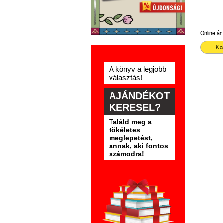
Féret-Fle
Online ár:
Ko
A könyv a legjobb
választás!
AJÁNDÉKOT
KERESEL?
Találd meg a
tökéletes
meglepetést,
annak, aki fontos
számodra!