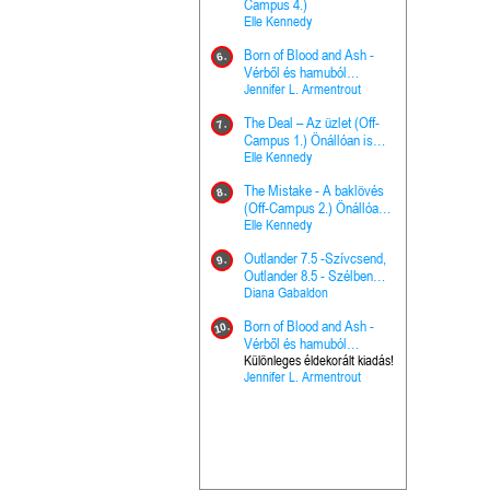
The Princes
Campus 4.)
15.
the Priest - Vallomások: A
Elle Kennedy
Hercegnő, 
Ella Frank
Born of Blood and Ash -
Pap (Vallo
6.
Ashen Thr
Vérből és hamuból
16.
trón (Drago
született (Hús és tűz 4.)
Jennifer L. Armentrout
Különleges 
Marie Nieho
The Deal – Az üzlet (Off-
kiadás!
7.
A téli tücs
Campus 1.) Önállóan is
17.
szövegfeld
olvasható!
Elle Kennedy
munkafüze
Bayné Bojc
The Mistake - A baklövés
8.
From the G
(Off-Campus 2.) Önállóan
18.
nyugalma 
is olvasható!
Elle Kennedy
Krónikák 6.
Kresley Col
Outlander 7.5 -Szívcsend,
9.
Ashen Thr
Outlander 8.5 - Szélben
19.
trón (Drago
sodródó falevél
Diana Gabaldon
Marie Nieho
Born of Blood and Ash -
10.
Outlander 
Vérből és hamuból
20.
Outlander 8
született (Hús és tűz 4.)
Különleges éldekorált kiadás!
Jennifer L. Armentrout
sodródó fal
Diana Gaba