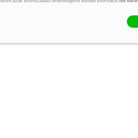
alamint azok testreszabási lehetőségeiről bővebb információ
ide katti