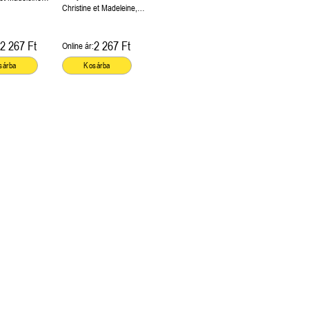
ury
Christine et Madeleine,
Féret-Fleury
2 267 Ft
2 267 Ft
Online ár:
sárba
Kosárba