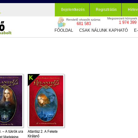
Bejelentkezés
Regisztrálás
Hírlev
Megszerzett könyvek
Rendelő olvasók száma:
1 974 399
681 583
FŐOLDAL
CSAK NÁLUNK KAPHATÓ
E
3. – A tükrök ura
Atlantisz 2. A Fekete
Királynő
 et Madeleine