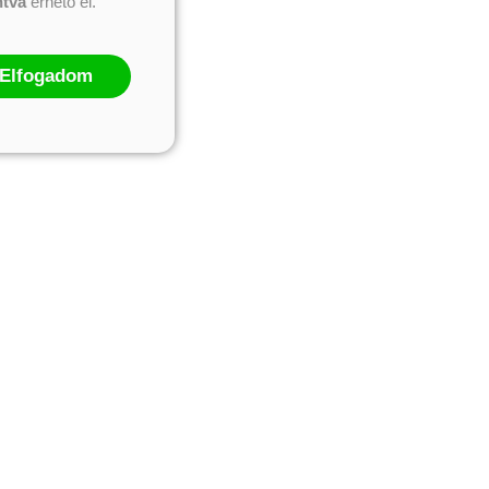
ntva
érhető el.
Elfogadom