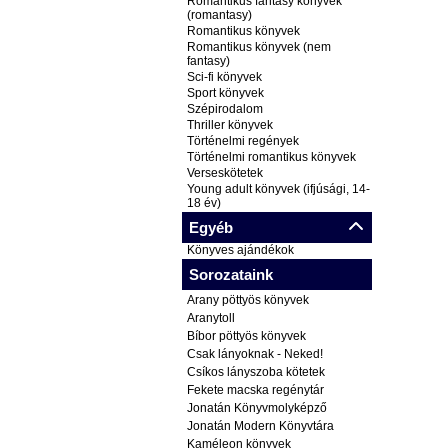
Romantikus fantasy könyvek
(romantasy)
Romantikus könyvek
Romantikus könyvek (nem
fantasy)
Sci-fi könyvek
Sport könyvek
Szépirodalom
Thriller könyvek
Történelmi regények
Történelmi romantikus könyvek
Verseskötetek
Young adult könyvek (ifjúsági, 14-
18 év)
Egyéb
Könyves ajándékok
Sorozataink
Arany pöttyös könyvek
Aranytoll
Bíbor pöttyös könyvek
Csak lányoknak - Neked!
Csíkos lányszoba kötetek
Fekete macska regénytár
Jonatán Könyvmolyképző
Jonatán Modern Könyvtára
Kaméleon könyvek