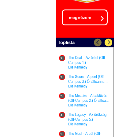
megnézem
Toplista
The Deal – Az üzlet (Off-
The Goal - 
11.
1.
Campus 1.)
Campus 4.)
Elle Kennedy
olvasható!
Elle Kenned
The Score - A pont (Off-
Grace and 
12.
2.
Campus 3.) Önállóan is
Kegyelem é
olvasható!
Elle Kennedy
Előhírnök-tr
Jennifer L.
The Mistake - A baklövés
The Score -
13.
3.
(Off-Campus 2.) Önállóan
Campus 3.
is olvasható!
Elle Kennedy
Különleges é
Elle Kenned
The Legacy - Az örökség
4.
The Cursed
(Off-Campus 5.)
14.
(A csont sz
Elle Kennedy
Harper L. 
The Goal - A cél (Off-
5.