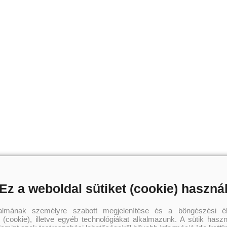
Ez a weboldal sütiket (cookie) haszná
talmának személyre szabott megjelenítése és a böngészési él
 (cookie), illetve egyéb technológiákat alkalmazunk. A sütik hasz