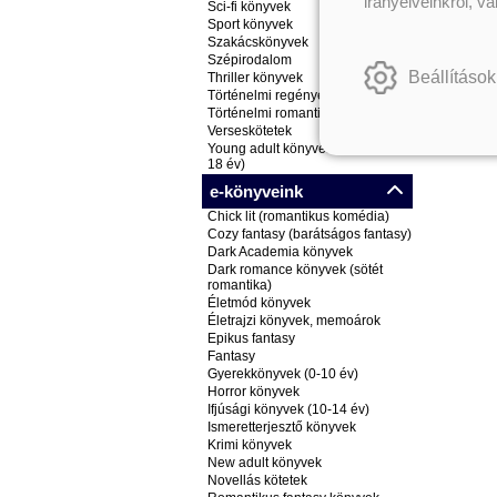
irányelveinkről, v
Sci-fi könyvek
Sport könyvek
Szakácskönyvek
Szépirodalom
Beállítások
Thriller könyvek
Történelmi regények
Történelmi romantikus könyvek
Verseskötetek
Young adult könyvek (ifjúsági, 14-
18 év)
e-könyveink
Chick lit (romantikus komédia)
Cozy fantasy (barátságos fantasy)
Dark Academia könyvek
Dark romance könyvek (sötét
romantika)
Életmód könyvek
Életrajzi könyvek, memoárok
Epikus fantasy
Fantasy
Gyerekkönyvek (0-10 év)
Horror könyvek
Ifjúsági könyvek (10-14 év)
Ismeretterjesztő könyvek
Krimi könyvek
New adult könyvek
Novellás kötetek